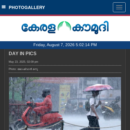
SECTIONS
PHOTOGALLERY
Togg
navig
HOME
LATEST
AUDIO
Friday, August 7, 2026 5:02:14 PM
NOTIFIED NEWS
DAY IN PICS
POLL
May 23, 2025, 02:09 pm
KERALA
Photo: ജോഷ്‌വാൻ മനു
LOCAL
OBITUARY
NEWS 360