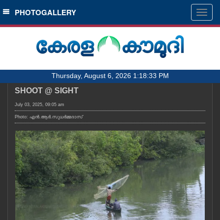
SECTIONS
PHOTOGALLERY
Togg
navig
HOME
LATEST
AUDIO
Thursday, August 6, 2026 1:18:33 PM
NOTIFIED NEWS
SHOOT @ SIGHT
POLL
July 03, 2025, 09:05 am
KERALA
Photo: എൻ.ആർ.സുധർമ്മദാസ്
LOCAL
OBITUARY
NEWS 360