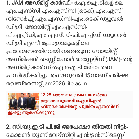
1. JAM അഡ്മിറ്റ് കാർഡ്:-
ഐ.ഐ.ടികളിലെ
CARTOONS
എം.എസ്‌സി,എം.എസ്‌സി (ടെക്),എം.എസ്
(റിസേർച്ച്),എം.എസ്.സി-എം.ടെക് ഡ്യുവൽ
ഡിഗ്രി, ജോയിന്റ് എം.എസ്‌സി-
LITERATURE
പി.എച്ച്‌ഡി,എം.എസ്‌സി-പി.എച്ച്‌ഡി ഡ്യുവൽ
ഡിഗ്രി എന്നീ പ്രോഗ്രാമുകളിലെ
ZOOM
പ്രവേശനത്തിനായി നടത്തുന്ന ജോയിന്റ്
അഡ്മിഷൻ ടെസ്റ്റ് ഫോർ മാസ്റ്റേഴ്സ് (JAM)-ന്റെ
CONTACT US
അഡ്മിറ്റ് കാർഡ് ഐ.ഐ.ടി ബോംബെ
പ്രസിദ്ധീകരിച്ചു. ഫെബ്രുവരി 15നാണ് പരീക്ഷ.
വെബ്സൈറ്റ്:jam2026.iitb.ac.in.
12.25ശതമാനം വരെ യഥാർത്ഥ
ആദായവുമായി ഐസിഎൽ
ഫിൻകോർപ്പിന്റെ പുതിയ എൻസിഡി
ഇഷ്യു ആരംഭിക്കുന്നു
2. സി.യു.ഇ.ടി പി.ജി അപേക്ഷാ തീയതി നീട്ടി:-
കോമൺ യൂണിവേഴ്സിറ്റി എൻട്രൻസ് ടെസ്റ്റ്