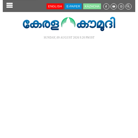
SECTIONS
ENGLISH
E-PAPER
KĀZHCHA
HOME
LATEST
SUNDAY, 09 AUGUST 2026 9.20 PM IST
AUDIO
NOTIFIED NEWS
POLL
KERALA
LOCAL
NEWS 360
CASE DIARY