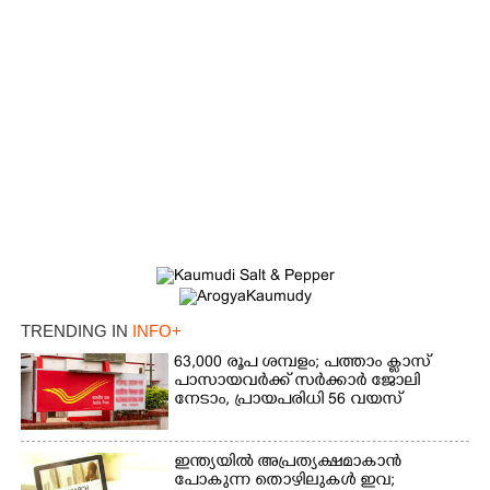
×
Share this link
Copy Link
TRENDING IN
INFO+
63,000 രൂപ ശമ്പളം; പത്താം ക്ലാസ്
പാസായവർക്ക് സർക്കാർ ജോലി
നേടാം, പ്രായപരിധി 56 വയസ്
ഇന്ത്യയിൽ അപ്രത്യക്ഷമാകാൻ
പോകുന്ന തൊഴിലുകൾ ഇവ;