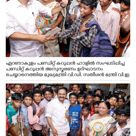
എറണാകുളം പണ്ഡിറ്റ് കറുപ്പൻ ഹാളിൽ സംഘടിപ്പിച്ച
പണ്ഡിറ്റ് കറുപ്പൻ അനുസ്മരണം ഉദ്ഘാടനം
ചെയ്യാനെത്തിയ മുഖ്യമന്ത്രി വി.ഡി. സതീശൻ മന്ത്രി വി.ഇ.
അബ്ദുൽ ഗഫൂർ ഹൈബി ഈഡൻ എം.പി
എന്നിവരുമായി സൗഹൃദ സംഭാഷണത്തിൽ