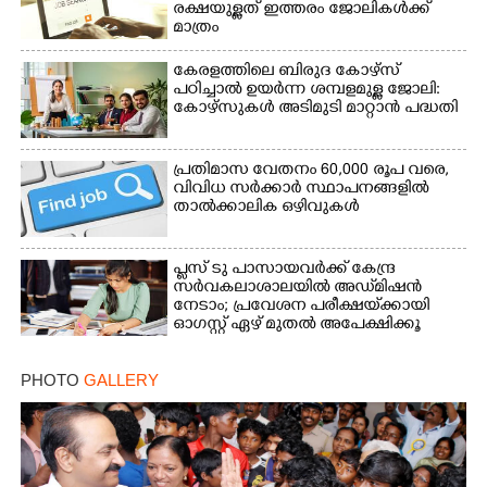
രക്ഷയുള്ളത് ഇത്തരം ജോലികൾക്ക്
മാത്രം
കേരളത്തിലെ ബിരുദ കോഴ്സ്
പഠിച്ചാൽ ഉയർന്ന ശമ്പളമുള്ള ജോലി:​
കോഴ്സുകൾ അടിമുടി മാറ്റാൻ പദ്ധതി
പ്രതിമാസ വേതനം 60,​000 രൂപ വരെ,​
വിവിധ സർക്കാർ സ്ഥാപനങ്ങളിൽ
താൽക്കാലിക ഒഴിവുകൾ
പ്ലസ് ടു പാസായവർക്ക് കേന്ദ്ര
സർവകലാശാലയിൽ അഡ്‌മിഷൻ
നേടാം; പ്രവേശന പരീക്ഷയ്‌ക്കായി
ഓഗസ്റ്റ് ഏഴ് മുതൽ അപേക്ഷിക്കൂ
PHOTO
GALLERY