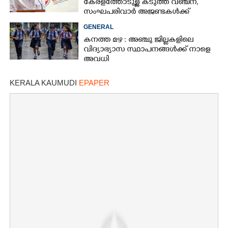
കേരളത്തോടുള്ള കടുത്ത വഞ്ചന,​
സംഘപരിവാർ അജണ്ടകൾക്ക്
മുന്നിൽ സർക്കാർ ഓച്ഛാനിച്ചു
GENERAL
നിൽക്കുന്നു'
കനത്ത മഴ : അഞ്ചു ജില്ലകളിലെ
വിദ്യാഭ്യാസ സ്ഥാപനങ്ങൾക്ക് നാളെ
അവധി
KERALA KAUMUDI
EPAPER