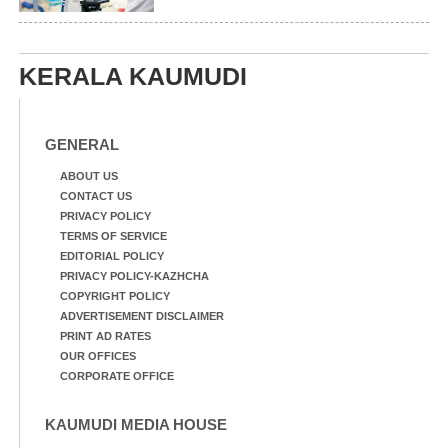
ലാളിച്ചപ്പോൾ.
എന്നിവർ
സഹകരണ-എക്സൈസ്
വകുപ്പ് മന്ത്രി എം. ലിജു,
കൃഷിവകുപ്പ് മന്ത്രി ടി.
KERALA KAUMUDI
സിദ്ദിഖ്, റെജി ചെറിയാൻ
എം. എൽ. എ എന്നിവർ
സമീപം
GENERAL
ABOUT US
CONTACT US
PRIVACY POLICY
TERMS OF SERVICE
EDITORIAL POLICY
PRIVACY POLICY-KAZHCHA
COPYRIGHT POLICY
ADVERTISEMENT DISCLAIMER
PRINT AD RATES
OUR OFFICES
CORPORATE OFFICE
KAUMUDI MEDIA HOUSE