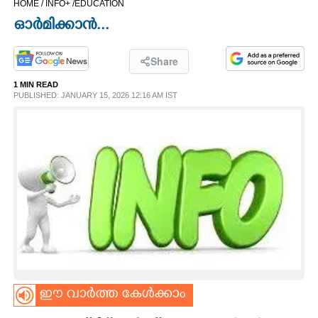
HOME /
INFO+ /
EDUCATION
CINEMA
ഓർമിക്കാൻ...
OPINION
Share
1 MIN READ
PHOTOS
PUBLISHED: JANUARY 15, 2026 12:16 AM IST
LIFESTYLE
SPIRITUAL
INFO+
ART
ഈ വാർത്ത കേൾക്കാം
ASTRO