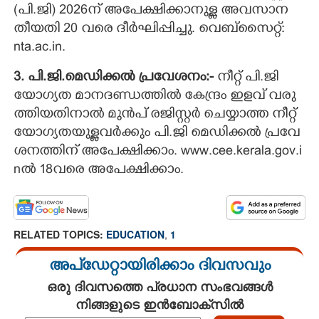
(പി.ജി) 2026ന് അപേക്ഷിക്കാനുള്ള അവസാന
തീയതി 20 വരെ ദീർഘിപ്പിച്ചു. വെബ്സൈറ്റ്:
nta.ac.in.
3. പി.​ജി.​മെ​ഡി​ക്കൽ പ്ര​വേ​ശ​നം​:​-
​നീ​റ്റ് ​പി.​ജി​ ​
യോ​ഗ്യ​ത​ ​മാ​ന​ദ​ണ്ഡ​ത്തി​ൽ​ ​കേ​ന്ദ്രം​ ​ഇ​ള​വ് ​വ​രു​
ത്തി​യ​തി​നാ​ൽ​ ​മു​ൻ​പ് ​ര​ജി​സ്റ്റ​ർ​ ​ചെ​യ്യാ​ത്ത​ ​നീ​റ്റ് ​
യോ​ഗ്യ​ത​യു​ള്ള​വ​ർ​ക്കും​ ​പി.​ജി​ ​മെ​ഡി​ക്ക​ൽ​ ​പ്ര​വേ​
ശ​ന​ത്തി​ന് ​അ​പേ​ക്ഷി​ക്കാം.​ ​w​w​w.​c​e​e.​k​e​r​a​l​a.​g​o​v.​i​
n​ൽ​ 18​വ​രെ​ ​അ​പേ​ക്ഷി​ക്കാം.
RELATED TOPICS:
EDUCATION
,
1
അപ്ഡേറ്റായിരിക്കാം ദിവസവും
ഒരു ദിവസത്തെ പ്രധാന സംഭവങ്ങൾ
നിങ്ങളുടെ ഇൻബോക്സിൽ