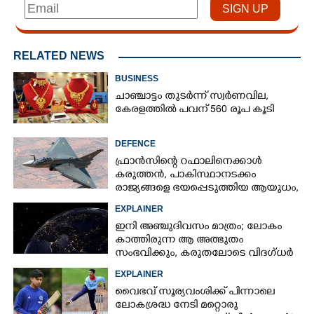
RELATED NEWS
BUSINESS
ചാഞ്ചാട്ടം തുടർന്ന് സ്വർണവില,
കേരളത്തിൽ പവന് 560 രൂപ കൂടി
DEFENCE
ഫ്രാൻസിന്റെ റഫാലിനെക്കാൾ
കരുത്തൻ,​ പാകിസ്ഥാനടക്കം
രാജ്യങ്ങളെ ഭയപ്പെടുത്തിയ ആയുധം,​
ഇന്ത്യ നിർമ്മിച്ച എണ്ണം 100ലേക്ക്
EXPLAINER
ഇനി അഞ്ചുദിവസം മാത്രം; ലോകം
കാത്തിരുന്ന ആ അത്ഭുതം
സംഭവിക്കും, കരുതലോടെ വിദഗ്ധർ
EXPLAINER
വൈഭവ് സൂര്യവംശിക്ക് പിന്നാലെ
ലോകശ്രദ്ധ നേടി മറ്റൊരു