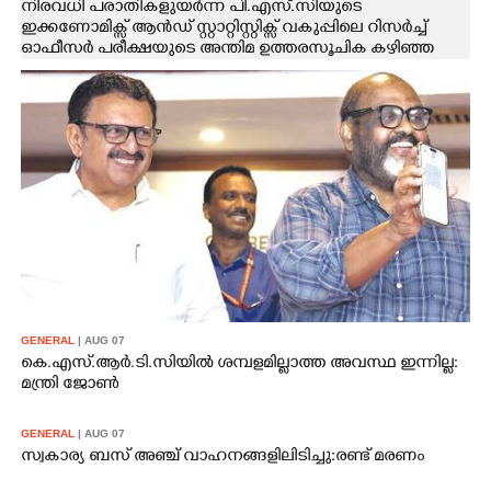
നിരവധി പരാതികളുയർന്ന പി.എസ്.സിയുടെ
ഇക്കണോമിക്സ് ആൻഡ് സ്റ്റാറ്റിസ്റ്റിക്സ് വകുപ്പിലെ റിസർച്ച്
ഓഫീസർ പരീക്ഷയുടെ അന്തിമ ഉത്തരസൂചിക കഴിഞ്ഞ
ദിവസം പ്രസിദ്ധീകരിച്ചതോടെ വിവാദം മുറുകി.
തുടർച്ചയായ 54 ചോദ്യങ്ങൾക്ക് ഉത്തരം ബി ഓപ്ഷൻ
വരുന്ന തരത്തിലാണ് ചോദ്യപേപ്പർ തയ്യാറാക്കിയിരുന്നത്.
ഒരു ഉത്തരം ബി.ഓപ്ഷൻ മാറ്റി എ ആക്കിയിട്ടുണ്ട്. നൂറിൽ
നാലു ചോദ്യങ്ങൾ റദ്ദാക്കി.
GENERAL
| AUG 07
കെ.എസ്.ആർ.ടി.സിയിൽ ശമ്പളമില്ലാത്ത അവസ്ഥ ഇന്നില്ല:
മന്ത്രി ജോൺ
GENERAL
| AUG 07
സ്വകാര്യ ബസ് അഞ്ച് വാഹനങ്ങളിലിടിച്ചു:രണ്ട് മരണം