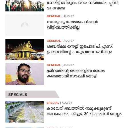
നേരിട്ട് ബിരുദപഠനം നടത്താം; പ്ളസ്
ടു വേണ്ട
GENERAL
| AUG 07
സാമൂഹ്യ ക്ഷേമപെൻഷൻ
വീട്ടിലെത്തിക്കില്ല
GENERAL
| AUG 07
ശബരിമല നെയ്യ് ഇടപാട് പി.എസ്.
പ്രശാന്തിന്റെ പങ്കും അനേഷിക്കും
GENERAL
| AUG 07
ശ്രീറാമിന്റെ കൈകളിൽ രക്തം
കണ്ടതായി സാക്ഷി മൊഴി
SPECIALS
SPECIAL
| AUG 07
കാവേരി ജലത്തിൽ നമുക്കുമുണ്ട്
അവകാശം, കിട്ടും, 30 ടി.എം.സി വെള്ളം