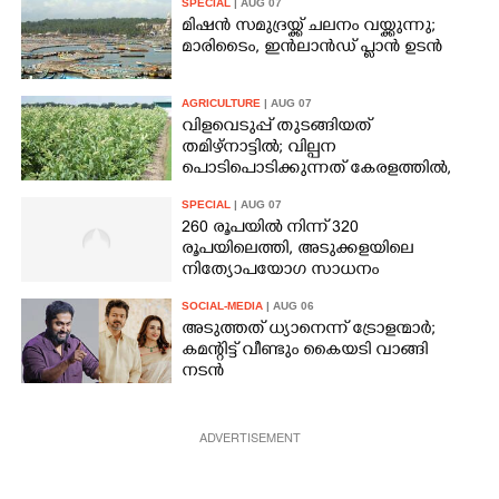
SPECIAL
| AUG 07
മിഷൻ സമുദ്ര‌യ്ക്ക് ചലനം വയ്ക്കുന്നു;
മാരിടൈം, ഇൻലാൻഡ് പ്ലാൻ ഉടൻ
AGRICULTURE
| AUG 07
വിളവെടുപ്പ് തുടങ്ങിയത്
തമിഴ്നാട്ടിൽ; വില്പന
പൊടിപൊടിക്കുന്നത് കേരളത്തിൽ,
കിലോയ്ക്ക് വില 80 രൂപ മുതൽ
SPECIAL
| AUG 07
260 രൂപയിൽ നിന്ന് 320
രൂപയിലെത്തി, അടുക്കളയിലെ
നിത്യോപയോഗ സാധനം
വാങ്ങിയാൽ കൈപൊള്ളും
SOCIAL-MEDIA
| AUG 06
അടുത്തത് ധ്യാനെന്ന് ട്രോളന്മാർ;
കമന്റിട്ട് വീണ്ടും കൈയടി വാങ്ങി
നടൻ
ADVERTISEMENT