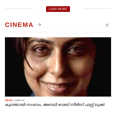
LOAD MORE
CINEMA
☰
NEWS
| AUG 07
കൂടത്തായി സംഭവം, അണലി വെബ് സീരിസ് ഫസ്റ്റ് ലുക്ക്