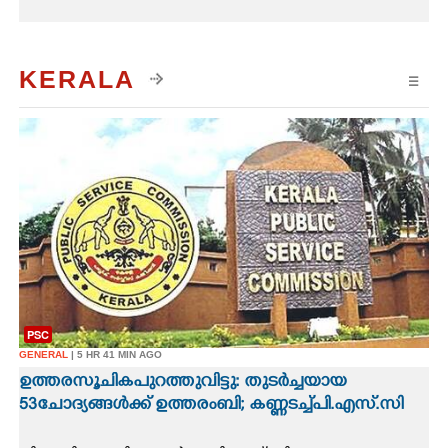
KERALA
☰
PSC
GENERAL
| 5 HR 41 MIN AGO
ഉത്തരസൂചിക പുറത്തുവിട്ടു: തുടർച്ചയായ
53 ചോദ്യങ്ങൾക്ക് ഉത്തരം ബി; കണ്ണടച്ച് പി.എസ്.സി