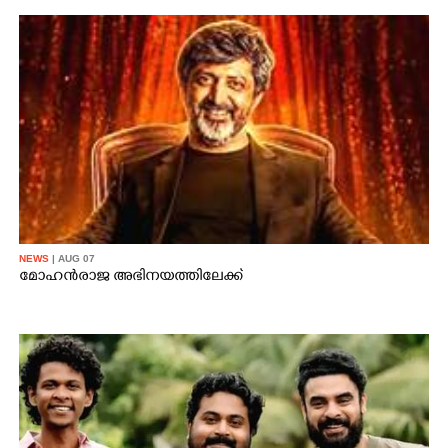
NEWS
| AUG 07
മോഹൻരാജ അഭിനയത്തിലേക്ക്