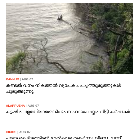
KANNUR
| AUG 07
കണ്ടൽ വനം നികത്തൽ വ്യാപകം, പച്ചത്തുരുത്തുകൾ
ചുരുങ്ങുന്നു
ALAPPUZHA
| AUG 07
കൃഷി വെള്ളത്തിലായെങ്കിലും സഹായഹസ്തം നീട്ടി കർഷകർ
IDUKKI
| AUG 07
പഴയ കെട്ടിടത്തിന്റെ മേൽക്കൂര തകർന്നു വീണു, മൂന്ന്