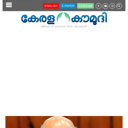
SECTIONS
ENGLISH
E-PAPER
KĀZHCHA
HOME
LATEST
FRIDAY, 07 AUGUST 2026 7.08 AM IST
AUDIO
NOTIFIED NEWS
POLL
KERALA
LOCAL
NEWS 360
CASE DIARY