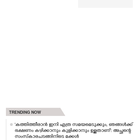
TRENDING NOW
'കത്തിത്തീരാൻ ഇനി എത്ര സമയമെടുക്കും, ഞങ്ങൾക്ക്
ഭക്ഷണം കഴിക്കാനും കുളിക്കാനും ഉള്ളതാണ്': അച്ഛന്റെ
സംസ്കാരചടങ്ങിനിടെ മക്കൾ