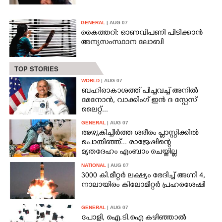
CARTOONS
GENERAL
| AUG 07
കൈത്തറി: ഓണവിപണി പിടിക്കാൻ
അന്യസംസ്ഥാന ലോബി
LITERATURE
TOP STORIES
ZOOM
WORLD
| AUG 07
ബഹിരാകാശത്ത് പിച്ചവച്ച് അനിൽ
മേനോൻ, വാക്കിംഗ് ഇൻ ദ സ്പേസ്
CONTACT US
ലൈറ്റ്...
GENERAL
| AUG 07
അഴുകിച്ചീർത്ത ശരീരം പ്ളാസ്റ്റിക്കിൽ
പൊതിഞ്ഞ്... രാജേഷിന്റെ
മൃതദേഹം എംബാം ചെയ്തില്ല
NATIONAL
| AUG 07
3000 കി.മീറ്റർ ലക്ഷ്യം ഭേദിച്ച് അഗ്നി 4,
നാലായിരം കിലോമീറ്റർ പ്രഹരശേഷി
GENERAL
| AUG 07
പോളി, ഐ.ടി.ഐ കഴിഞ്ഞാൽ