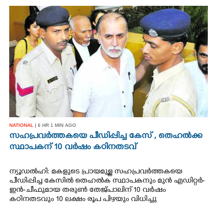
NATIONAL
| 6 HR 1 MIN AGO
സഹപ്രവർത്തകയെ പീഡിപ്പിച്ച കേസ് , തെഹൽക്ക
സ്ഥാപകന് 10 വർഷം കഠിനതടവ്
ന്യൂഡൽഹി: മകളുടെ പ്രായമുള്ള സഹപ്രവർത്തകയെ
പീഡിപ്പിച്ച കേസിൽ തെഹൽക സ്ഥാപകനും മുൻ എഡിറ്റർ-
ഇൻ-ചീഫുമായ തരുൺ തേജ്പാലിന് 10 വർഷം
കഠിനതടവും 10 ലക്ഷം രൂപ പിഴയും വിധിച്ചു