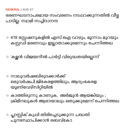
GENERAL
| AUG 07
ഭരണഘടനാപരമായ സംവരണം നടപ്പാക്കുന്നതിൽ വീഴ്ച
പാടില്ല: സ്വാമി സച്ചിദാനന്ദ
419 സ്റ്റേഷനുകളിൽ എസ്.ഐ വാഴും, മൂന്നാം മുറയും
കസ്റ്റഡി മരണവും ഇല്ലാതാക്കുമെന്നും ചെന്നിത്തല
'കള്ളൻ വിജയനി'ൽ പാർട്ടി വിരുദ്ധതയില്ലെന്ന്
നാലുവർഷ ബിരുദക്കാർക്ക്
ഒരുവർഷ പി.ജി കേരളത്തിലും, ആദ്യം കേരള
യൂണിവേഴ്സിറ്റിയിൽ
കാത്തിരുന്നു കാണുക,​ അർജുൻ ആയങ്കിയും ;
ക്രിമിനലുകൾ ആരായാലും ഒതുക്കുമെന്ന് ചെന്നിത്തല
പ്ളാസ്റ്റിക് കുപ്പി തിരിച്ചെടുക്കുന്ന പദ്ധതി
പുനഃസ്ഥാപിക്കാൻ ബെവ്കോ