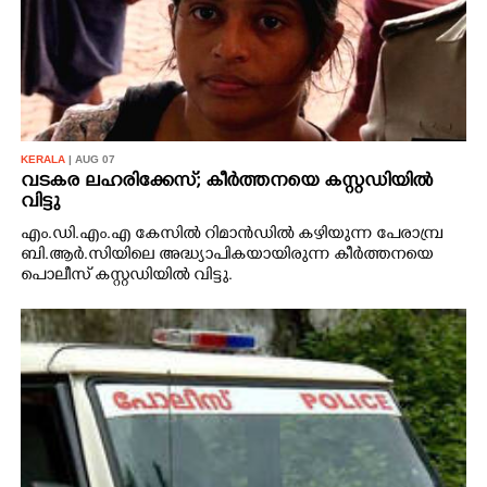
KERALA
| AUG 07
വടകര ലഹരിക്കേസ്; കീർത്തനയെ കസ്റ്റഡിയിൽ
വിട്ടു
എം.ഡി.എം.എ കേസിൽ റിമാൻഡിൽ കഴിയുന്ന പേരാമ്പ്ര
ബി.ആർ.സിയിലെ അദ്ധ്യാപികയായിരുന്ന കീർത്തനയെ
പൊലീസ് കസ്റ്റഡിയിൽ വിട്ടു.