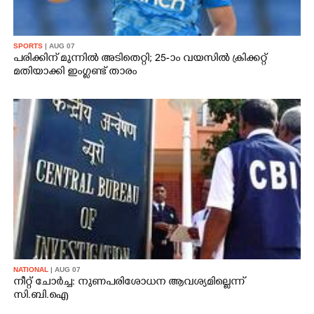
SPORTS
| AUG 07
പരിക്കിന് മുന്നിൽ അടിതെറ്റി; 25-ാം വയസിൽ ക്രിക്കറ്റ്
മതിയാക്കി ഇംഗ്ലണ്ട് താരം
NATIONAL
| AUG 07
നീറ്റ് ചോർച്ച: നുണപരിശോധന ആവശ്യമില്ലെന്ന്
സി.ബി.ഐ