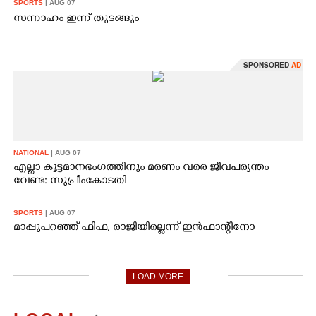
SPORTS
| AUG 07
സന്നാഹം ഇന്ന് തുടങ്ങും
SPONSORED
AD
NATIONAL
| AUG 07
എല്ലാ കൂട്ടമാനഭംഗത്തിനും മരണം വരെ ജീവപര്യന്തം
വേണ്ട: സുപ്രീംകോടതി
SPORTS
| AUG 07
മാപ്പുപറഞ്ഞ് ഫിഫ, രാജിയില്ലെന്ന് ഇൻഫാന്റിനോ
LOAD MORE