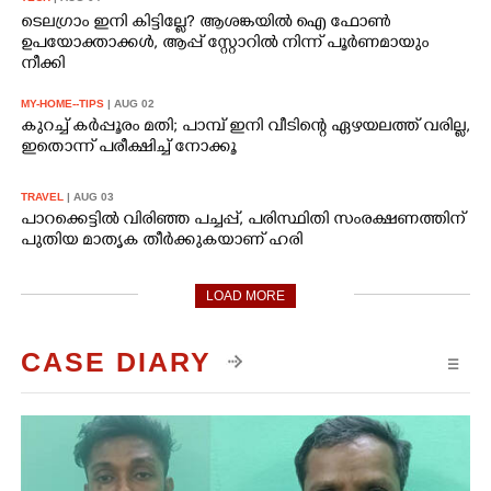
ടെലഗ്രാം ഇനി കിട്ടില്ലേ? ആശങ്കയിൽ ഐ ഫോൺ
ഉപയോക്താക്കൾ, ആപ്പ് സ്റ്റോറിൽ നിന്ന് പൂർണമായും
നീക്കി
MY-HOME--TIPS
| AUG 02
കുറച്ച് കർപ്പൂരം മതി; പാമ്പ് ഇനി വീടിന്റെ ഏഴയലത്ത് വരില്ല,
ഇതൊന്ന് പരീക്ഷിച്ച് നോക്കൂ
TRAVEL
| AUG 03
പാറക്കെട്ടിൽ വിരിഞ്ഞ പച്ചപ്പ്, പരിസ്ഥിതി സംരക്ഷണത്തിന്
പുതിയ മാതൃക തീർക്കുകയാണ് ഹരി
LOAD MORE
CASE DIARY
☰