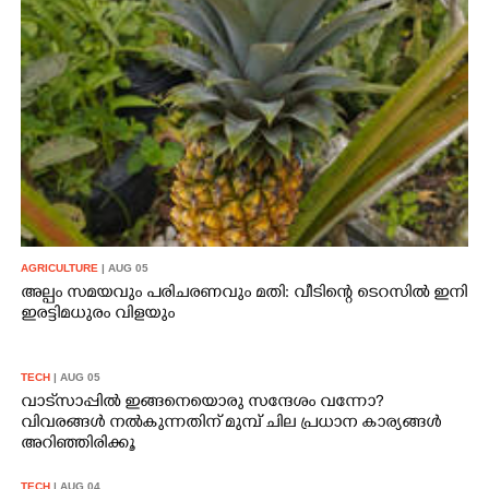
AGRICULTURE
| AUG 05
അല്പം സമയവും പരിചരണവും മതി: വീടിന്റെ ടെറസിൽ ഇനി
ഇരട്ടിമധുരം വിളയും
TECH
| AUG 05
വാട്‌സാപ്പിൽ ഇങ്ങനെയൊരു സന്ദേശം വന്നോ?
വിവരങ്ങൾ നൽകുന്നതിന് മുമ്പ് ചില പ്രധാന കാര്യങ്ങൾ
അറിഞ്ഞിരിക്കൂ
TECH
| AUG 04