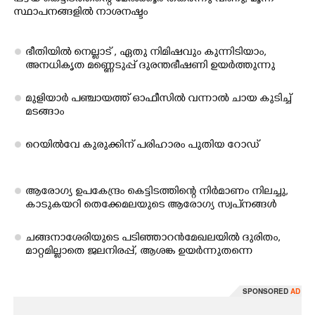
സ്ഥാപനങ്ങളിൽ നാശനഷ്ടം
ഭീതിയിൽ നെല്ലാട് , ഏതു നിമിഷവും കുന്നിടിയാം,
അനധികൃത മണ്ണെടുപ്പ് ദുരന്തഭീഷണി ഉയർത്തുന്നു
മുളിയാർ പഞ്ചായത്ത് ഓഫീസിൽ വന്നാൽ ചായ കുടിച്ച്
മടങ്ങാം
റെയിൽവേ കുരുക്കി​ന് പരി​ഹാരം പുതി​യ റോഡ്
ആ​രോ​ഗ്യ ഉ​പ​കേ​ന്ദ്രം കെ​ട്ടി​ട​ത്തി​ന്റെ നി​ർ​മാ​ണം നി​ല​ച്ചു,​
കാടുകയറി തെക്കേമലയുടെ ആരോഗ്യ സ്വപ്‌നങ്ങൾ
ചങ്ങനാശേരിയുടെ പടിഞ്ഞാറൻ മേഖലയിൽ ദുരിതം,
മാറ്റമില്ലാതെ ജലനിരപ്പ്,​ ആശങ്ക ഉയർന്നുതന്നെ
SPONSORED
AD