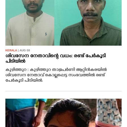
KERALA
| AUG 08
ശിവസേന നേതാവിന്റെ വധം: രണ്ട് പേർകൂടി
പിടിയിൽ
കുഴിത്തുറ : കുഴിത്തുറ താമ്രപർണി ആറ്റിൻകരയിൽ
ശിവസേന നേതാവ് കൊല്ലപ്പെട്ട സംഭവത്തിൽ രണ്ട്
പേർകൂടി പിടിയിൽ.