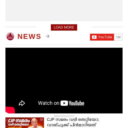
LOAD MORE
NEWS
Advertisement
CJP സമരം വഴി തെറ്റിയോ;
വാങ്ചുക്ക് പിൻമാറിയത്