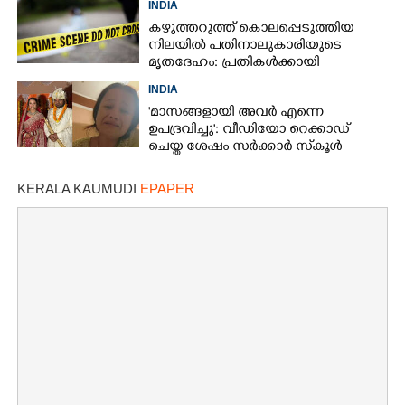
INDIA
പൊലീസ്‌
കഴുത്തറുത്ത് കൊലപ്പെടുത്തിയ
നിലയിൽ പതിനാലുകാരിയുടെ
മൃതദേഹം: പ്രതികൾക്കായി
അന്വേഷണം
INDIA
'മാസങ്ങളായി അവർ എന്നെ
ഉപദ്രവിച്ചു': വീഡിയോ റെക്കാഡ്
ചെയ്ത ശേഷം സർക്കാർ സ്‌കൂൾ
അദ്ധ്യാപിക ജീവനൊടുക്കി
KERALA KAUMUDI
EPAPER