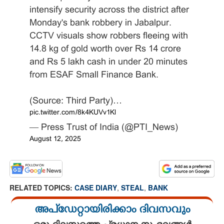
intensify security across the district after
Monday's bank robbery in Jabalpur.
CCTV visuals show robbers fleeing with
14.8 kg of gold worth over Rs 14 crore
and Rs 5 lakh cash in under 20 minutes
from ESAF Small Finance Bank.
(Source: Third Party)…
pic.twitter.com/8k4KUVv1Kl
— Press Trust of India (@PTI_News)
August 12, 2025
RELATED TOPICS:
CASE DIARY
,
STEAL
,
BANK
അപ്ഡേറ്റായിരിക്കാം ദിവസവും
ഒരു ദിവസത്തെ പ്രധാന സംഭവങ്ങൾ