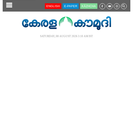
SECTIONS
ENGLISH
E-PAPER
KĀZHCHA
HOME
LATEST
SATURDAY, 08 AUGUST 2026 3.10 AM IST
AUDIO
NOTIFIED NEWS
POLL
KERALA
LOCAL
NEWS 360
CASE DIARY