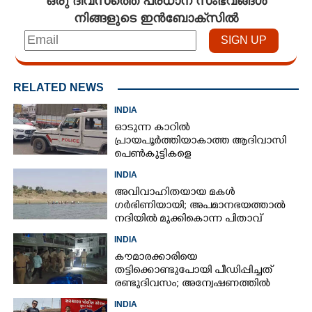
നിങ്ങളുടെ ഇൻബോക്സിൽ
RELATED NEWS
INDIA
ഓടുന്ന കാറിൽ
പ്രായപൂർത്തിയാകാത്ത ആദിവാസി
പെൺകുട്ടികളെ
കൂട്ടബലാത്സംഗത്തിന് ഇരയാക്കി;
INDIA
മൂന്ന് പേർ പിടിയിൽ
അവിവാഹിതയായ മകൾ
ഗർഭിണിയായി; അപമാനഭയത്താൽ
നദിയിൽ മുക്കികൊന്ന പിതാവ്
അറസ്റ്റിൽ
INDIA
കൗമാരക്കാരിയെ
തട്ടിക്കൊണ്ടുപോയി പീഡിപ്പിച്ചത്
രണ്ടുദിവസം; അന്വേഷണത്തിൽ
നിർണായകമായത് ഓൺലൈൻ
INDIA
ഫുഡ് ഡെലിവറി