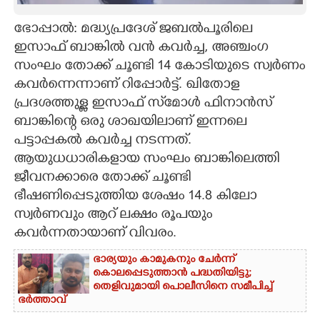
CARTOONS
ഭോപ്പാൽ: മദ്ധ്യപ്രദേശ് ജബൽപൂരിലെ
ഇസാഫ് ബാങ്കിൽ വൻ കവർച്ച, അഞ്ചംഗ
സംഘം തോക്ക് ചൂണ്ടി 14 കോടിയുടെ സ്വർണം
LITERATURE
കവർന്നെന്നാണ് റിപ്പോർട്ട്. ഖിതോള
പ്രദശത്തുള്ള ഇസാഫ് സ്‌മോൾ ഫിനാൻസ്
ZOOM
ബാങ്കിന്റെ ഒരു ശാഖയിലാണ് ഇന്നലെ
പട്ടാപ്പകൽ കവർച്ച നടന്നത്.
CONTACT US
ആയുധധാരികളായ സംഘം ബാങ്കിലെത്തി
ജീവനക്കാരെ തോക്ക് ചൂണ്ടി
ഭീഷണിപ്പെടുത്തിയ ശേഷം 14.8 കിലോ
സ്വർണവും ആറ് ലക്ഷം രൂപയും
കവർന്നതായാണ് വിവരം.
ഭാര്യയും കാമുകനും ചേർന്ന്
കൊലപ്പെടുത്താൻ പദ്ധതിയിട്ടു;
തെളിവുമായി പൊലീസിനെ സമീപിച്ച്
ഭർത്താവ്