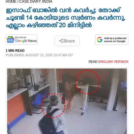
HOME /
CASE DIARY /
INDIA
CINEMA
ഇസാഫ് ബാങ്കിൽ വൻ കവർച്ച; തോക്ക്
ചൂണ്ടി 14 കോടിയുടെ സ്വർണം കവർന്നു,
OPINION
എല്ലാം കഴിഞ്ഞത് 20 മിനിട്ടിൽ
PHOTOS
Share
1 MIN READ
PUBLISHED: AUGUST 12, 2025 10:47 AM IST
LIFESTYLE
READ
ENGLISH VERSION
SPIRITUAL
INFO+
ART
ASTRO