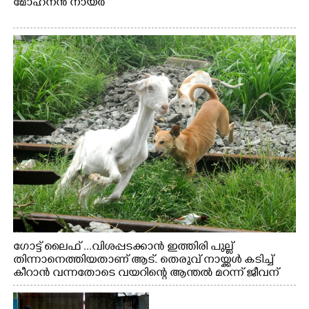
മോഹനൻ നായർ
ഗോട്ട് ലൈഫ് ...വിശപ്പടക്കാൻ ഇത്തിരി പുല്ല്
തിന്നാനെത്തിയതാണ് ആട്. തെരുവ് നായ്ക്കൾ കടിച്ച്
കീറാൻ വന്നതോടെ വയറിന്റെ ആന്തൽ മറന്ന് ജീവന്
വേണ്ടിയായി ഓട്ടം. എറണാകുളം വാത്തുരുത്തിയിൽ
നിന്നുള്ള കാഴ്ച