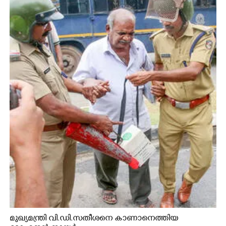
മുഖ്യമന്ത്രി വി.ഡി.സതീശനെ കാണാനെത്തിയ