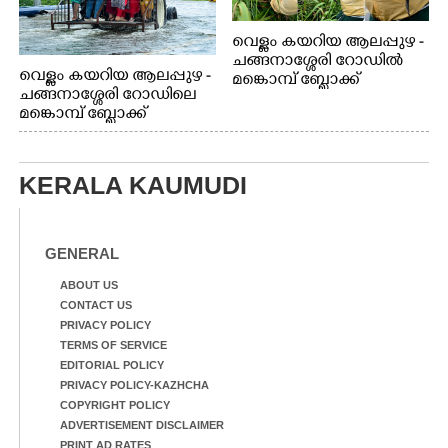
വെള്ളം കയറിയ ആലപ്പുഴ -
ചങ്ങനാശ്ശേരി റോഡിൽ
വെള്ളം കയറിയ ആലപ്പുഴ -
മങ്കൊമ്പ് ബ്ലോക്ക്
ചങ്ങനാശ്ശേരി റോഡിലെ
ജംഗ്ഷനിലെ
മങ്കൊമ്പ് ബ്ലോക്ക്
റോഡരികിലെ
ജംഗ്ഷനിലെ
കുറ്റിക്കാട്ടിൽ വെള്ളത്തിൽ
വെള്ളക്കെട്ടിലൂടെ ട്രാക്ടറിൽ
പെട്ടുപോയ
യാത്ര ചെയ്യുന്നവർ
പൂച്ചക്കുഞ്ഞിനെ കാൽനട
KERALA KAUMUDI
യാത്രികൻ രക്ഷപെടുത്തി
കരയ്ക്ക് എത്തിച്ചപ്പോൾ
GENERAL
ABOUT US
CONTACT US
PRIVACY POLICY
TERMS OF SERVICE
EDITORIAL POLICY
PRIVACY POLICY-KAZHCHA
COPYRIGHT POLICY
ADVERTISEMENT DISCLAIMER
PRINT AD RATES