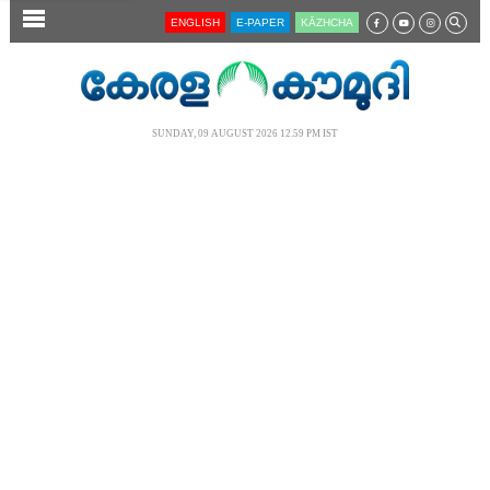
SECTIONS
ENGLISH
E-PAPER
KĀZHCHA
HOME
LATEST
SUNDAY, 09 AUGUST 2026 12.59 PM IST
AUDIO
NOTIFIED NEWS
POLL
KERALA
LOCAL
NEWS 360
CASE DIARY