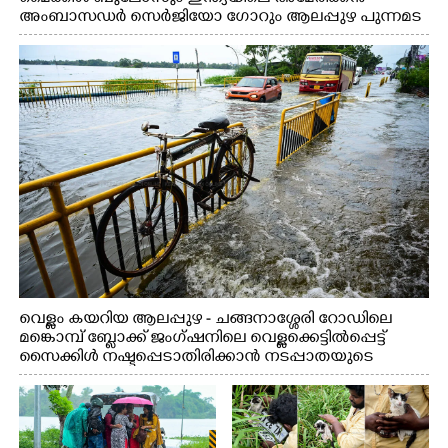
അംബാസഡർ സെർജിയോ ഗോറും ആലപ്പുഴ പുന്നമട
കായലിൽ ഹൗസ്ബോട്ട് യാത്രയ്ക്ക് ശേഷം പുറത്തേയ്ക്ക്
വന്നപ്പോൾ
വെള്ളം കയറിയ ആലപ്പുഴ - ചങ്ങനാശ്ശേരി റോഡിലെ
മങ്കൊമ്പ് ബ്ലോക്ക് ജംഗ്ഷനിലെ വെള്ളക്കെട്ടിൽപ്പെട്ട്
സൈക്കിൾ നഷ്ടപ്പെടാതിരിക്കാൻ നടപ്പാതയുടെ
കൈവരിയിൽ കെട്ടിവച്ചിരിക്കുന്ന കാഴ്ച