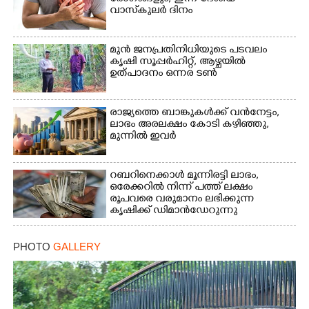
വാസ്‌കുലര്‍ ദിനം
മുൻ ജനപ്രതിനിധിയുടെ പടവലം
കൃഷി സൂപ്പർഹിറ്റ്,​ ആഴ്ചയിൽ
ഉത്പാദനം ഒന്നര ടൺ
രാജ്യത്തെ ബാങ്കുകൾക്ക് വൻനേട്ടം,​
ലാഭം അരലക്ഷം കോടി കഴിഞ്ഞു,​
×
Share this link
മുന്നിൽ ഇവർ
റബറിനെക്കാൾ മൂന്നിരട്ടി ലാഭം,​
ഒരേക്കറിൽ നിന്ന് പത്ത് ലക്ഷം
രൂപവരെ വരുമാനം ലഭിക്കുന്ന
കൃഷിക്ക് ഡിമാൻഡേറുന്നു
Copy Link
PHOTO
GALLERY