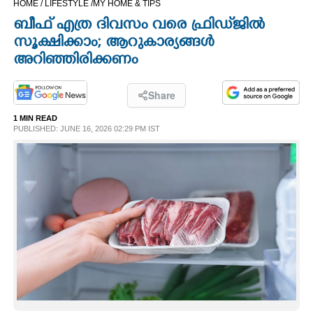
HOME /
LIFESTYLE /
MY HOME & TIPS
CINEMA
ബീഫ് എത്ര ദിവസം വരെ ഫ്രിഡ്‌ജിൽ
സൂക്ഷിക്കാം; ആറുകാര്യങ്ങൾ
OPINION
അറിഞ്ഞിരിക്കണം
PHOTOS
Share
1 MIN READ
PUBLISHED: JUNE 16, 2026 02:29 PM IST
LIFESTYLE
SPIRITUAL
INFO+
ART
ASTRO