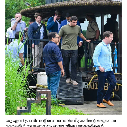
യു.എസ് പ്രസിഡന്റ് ഡൊണാൾഡ് ട്രംപിന്റെ മരുമകൻ
മൈക്കിൾ ബുലോസും ഇന്ത്യയിലെ അമേരിക്കൻ