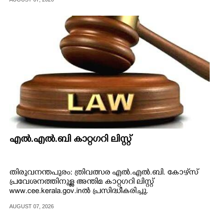
CARTOONS
LITERATURE
ZOOM
CONTACT US
എൽ.എൽ.ബി കാറ്റഗറി ലിസ്റ്റ്
തിരുവനന്തപുരം: ത്രിവത്സര എൽ.എൽ.ബി. കോഴ്‌സ്
പ്രവേശനത്തിനുള്ള അന്തിമ കാറ്റഗറി ലിസ്റ്റ്
www.cee.kerala.gov.inൽ പ്രസിദ്ധീകരിച്ചു.
AUGUST 07, 2026