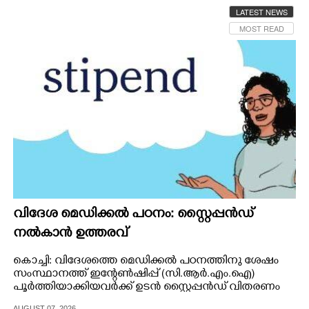
LATEST NEWS
CINEMA
MOST READ
OPINION
PHOTOS
LIFESTYLE
SPIRITUAL
INFO+
വിദേശ മെഡിക്കൽ പഠനം: സ്റ്റൈപ്പൻഡ്
നൽകാൻ ഉത്തരവ്
ART
കൊച്ചി: വിദേശത്തെ മെഡിക്കൽ പഠനത്തിനു ശേഷം
സംസ്ഥാനത്ത് ഇന്റേൺഷിപ്പ് (സി.ആർ.എം.ഐ)
പൂർത്തിയാക്കിയവർക്ക് ഉടൻ സ്റ്റൈപ്പൻഡ് വിതരണം
ASTRO
ചെയ്യാൻ ഹൈക്കോടതി നിർദ്ദേശിച്ചു.
AUGUST 07, 2026