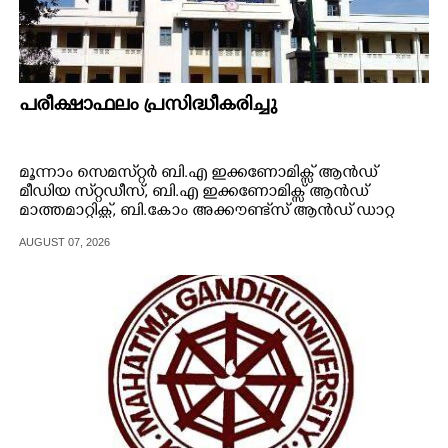
പരീക്ഷാഫലം പ്രസിദ്ധീകരിച്ചു
മൂന്നാം സെമസ്​റ്റർ ബി.എ ഇക്കണോമിക്സ് ആൻഡ്
മീഡിയ സ്​റ്റഡീസ്, ബി.എ ഇക്കണോമിക്സ് ആൻഡ്
മാത്തമാ​റ്റിക്സ്, ബി.കോം അക്കൗണ്ട്സ് ആൻഡ് ഡാ​റ്റ
സയൻസ് ന്യൂജനറേഷൻ ഡബിൾ മെയിൻ പരീക്ഷാ
AUGUST 07, 2026
ഫലം പ്രസിദ്ധീകരിച്ചു.