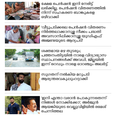
ക്ഷേമ പെൻഷൻ ഇനി നേരിട്ട്
ലഭിക്കില്ല,​ പെൻഷൻ വിതരണത്തിൽ
നിന്ന് സഹകരണ ബാങ്കുകളെ
ഒഴിവാക്കി
'വീട്ടുപടിക്കലെ പെൻഷൻ വിതരണം
നിർത്തലാക്കാനുള്ള നീക്കം പദ്ധതി
അവസാനിപ്പിക്കാനുള്ള യുഡിഎഫ്
അജണ്ടയുടെ ആദ്യപടി'
ശക്തമായ മഴ തുടരും;
പത്തനംതിട്ടയിൽ നാളെ വിദ്യാഭ്യാസ
സ്ഥാപനങ്ങൾക്ക് അവധി,​ ജില്ലയിൽ
ഇന്ന് റെ‌ഡും നാളെ ഓറഞ്ചും അലർട്ട്
സുഗതന് നൽകിയ മറുപടി
ആഭ്യന്തരവകുപ്പും റദ്ദാക്കി
'ഇനി എന്താ വരാൻ പോകുന്നതെന്ന്
നിങ്ങൾ നോക്കിക്കോ'; അർജുൻ
ആയങ്കിയുടെ വെല്ലുവിളിയിൽ രമേശ്
ചെന്നിത്തല