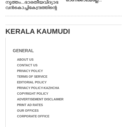
ഓണക്കാലമല്ലേ...
നൃത്തം...ഭാരതീയ വിദ്യാഭ
വൻ കൊച്ചി കേന്ദ്രത്തിന്റെ
പ്രതിമാസ സാംസ്കാരി പരി
പാടിയുടെ ഭാഗമായി ടി.ഡി
റോഡിലെ ഭാരതീയ
വിദ്യാഭവൻ സർദാർ
KERALA KAUMUDI
പട്ടേൽ സഭാഗൃഹത്തിൽ
പ്രശസ്ത കഥക് നർത്തകി എം
.
GENERAL
അക്ഷത അവതരിപ്പിച്ച ലയ
നമൻ കഥകിൽ നിന്ന്
ABOUT US
CONTACT US
PRIVACY POLICY
TERMS OF SERVICE
EDITORIAL POLICY
PRIVACY POLICY-KAZHCHA
COPYRIGHT POLICY
ADVERTISEMENT DISCLAIMER
PRINT AD RATES
OUR OFFICES
CORPORATE OFFICE