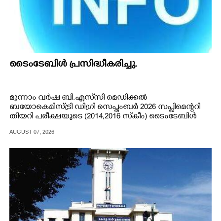
ടൈംടേബിൾ പ്രസിദ്ധീകരിച്ചു.
മൂന്നാം വർഷ ബി.എസ്‌സി മെഡിക്കൽ
ബയോകെമിസ്ട്രി ഡിഗ്രി സെപ്തംബർ 2026 സപ്ലിമെന്ററി
തിയറി പരീക്ഷയുടെ (2014,2016 സ്‌കീം) ടൈംടേബിൾ
പ്രസിദ്ധീകരിച്ചു.
AUGUST 07, 2026