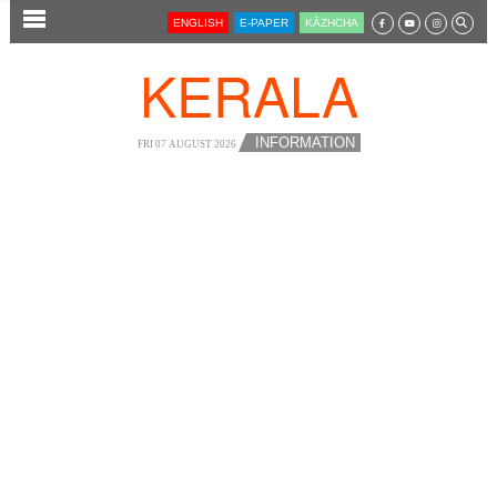
SECTIONS
ENGLISH
E-PAPER
KĀZHCHA
HOME
KERALA
LATEST
AUDIO
INFORMATION
FRI 07 AUGUST 2026
NOTIFIED NEWS
POLL
KERALA
LOCAL
NEWS 360
CASE DIARY