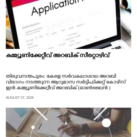
കമ്മ്യൂണിക്കേറ്റീവ് അറബിക് സീറ്റൊഴിവ്
തിരുവനന്തപുരം: കേരള സർവകലാശാല അറബി
വിഭാഗം നടത്തുന്ന ആറുമാസ സർട്ടിഫിക്കറ്റ് കോഴ്സ്
ഇൻ കമ്മ്യൂണിക്കേറ്റീവ് അറബിക് (ഓൺലൈൻ )
പ്രവേശനത്തിന് 10നകം അപേക്ഷിക്കാം.
AUGUST 07, 2026