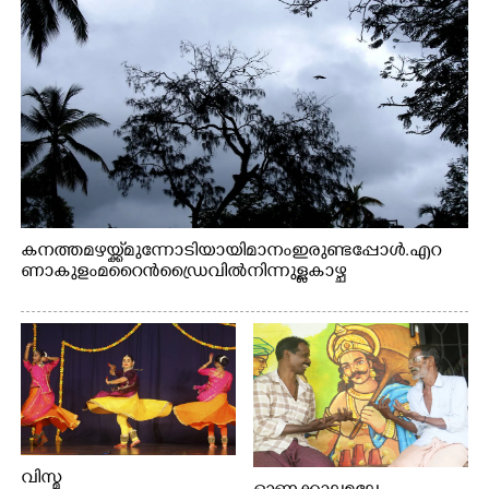
കനത്ത മഴയ്ക്ക് മുന്നോടിയായി മാനം ഇരുണ്ടപ്പോൾ. എറ
ണാകുളം മറൈൻഡ്രൈവിൽ നിന്നുള്ള കാഴ്ച
വിസ്മ