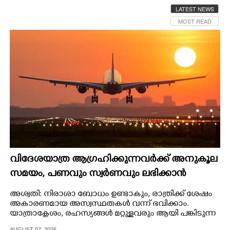
LATEST NEWS
CINEMA
MOST READ
OPINION
PHOTOS
LIFESTYLE
SPIRITUAL
INFO+
വിദേശയാത്ര ആഗ്രഹിക്കുന്നവർക്ക് അനുകൂല
സമയം,​ പണവും സ്വർണവും ലഭിക്കാൻ
യോഗം
ART
അശ്വതി: നിരാശാ ബോധം ഉണ്ടാകും, രാത്രിക്ക് ശേഷം
അകാരണമായ അസ്വസ്ഥതകൾ വന്ന് ഭവിക്കാം.
യാത്രാക്ലേശം, രഹസ്യങ്ങൾ മറ്റുള്ളവരും ആയി പങ്കിടുന്ന
ASTRO
സ്വഭാവം ഉപേക്ഷിക്കുക.
AUGUST 07, 2026