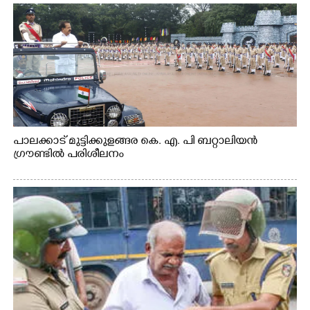
പാലക്കാട് മുട്ടിക്കുളങ്ങര കെ. എ. പി ബറ്റാലിയൻ
ഗ്രൗണ്ടിൽ പരിശീലനം