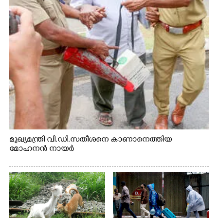
മുഖ്യമന്ത്രി വി.ഡി.സതീശനെ കാണാനെത്തിയ
മോഹനൻ നായർ