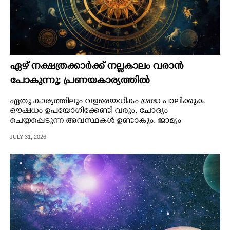
ഏഴ് നക്ഷത്രക്കാർക്ക് നല്ലകാലം വരാൻ
പോകുന്നു; പ്രണയകാര്യത്തിൽ
തീരുമാനമാകും, പുതിയ ജോലിക്കും സാദ്ധ്യത
ഏതു കാര്യത്തിലും വളരെയധികം ശ്രദ്ധ പാലിക്കുക.
ഔഷധം ഉപയോഗിക്കേണ്ടി വരും, ചോദ്യം
ചെയ്യപ്പെടുന്ന അവസ്ഥകള്‍ ഉണ്ടാകും. ജാമ്യം
നില്‍ക്കുന്നത് മൂലം വിഷമതകള്‍, വ്യവഹാരത്തില്‍
JULY 31, 2026
പരാജയ ഭീതി.