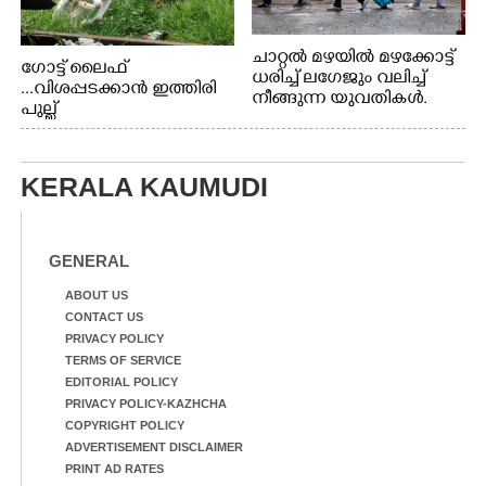
ചാറ്റൽ മഴയിൽ മഴക്കോട്ട്
ഗോട്ട് ലൈഫ്
ധരിച്ച് ലഗേജും വലിച്ച്
...വിശപ്പടക്കാൻ ഇത്തിരി
നീങ്ങുന്ന യുവതികൾ.
പുല്ല്
എറണാകുളം മേനകയിൽ
തിന്നാനെത്തിയതാണ്
നിന്നുള്ള കാഴ്ച
ആട്. തെരുവ് നായ്ക്കൾ
കടിച്ച് കീറാൻ വന്നതോടെ
KERALA KAUMUDI
വയറിന്റെ ആന്തൽ മറന്ന്
ജീവന് വേണ്ടിയായി ഓട്ടം.
എറണാകുളം
വാത്തുരുത്തിയിൽ
GENERAL
നിന്നുള്ള കാഴ്ച
ABOUT US
CONTACT US
PRIVACY POLICY
TERMS OF SERVICE
EDITORIAL POLICY
PRIVACY POLICY-KAZHCHA
COPYRIGHT POLICY
ADVERTISEMENT DISCLAIMER
PRINT AD RATES