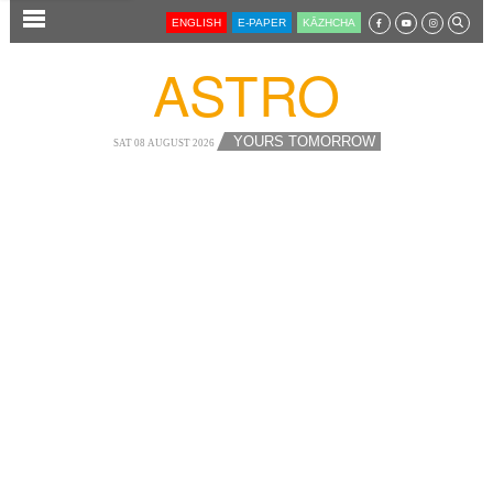
SECTIONS
ENGLISH
E-PAPER
KĀZHCHA
HOME
ASTRO
LATEST
AUDIO
YOURS TOMORROW
SAT 08 AUGUST 2026
NOTIFIED NEWS
POLL
KERALA
LOCAL
NEWS 360
CASE DIARY