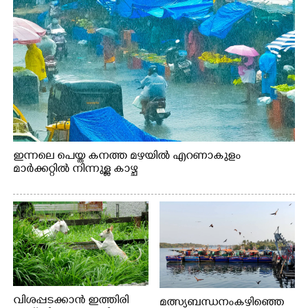
ഇന്നലെ പെയ്ത കനത്ത മഴയിൽ എറണാകുളം
മാർക്കറ്റിൽ നിന്നുള്ള കാഴ്ച
വിശപ്പടക്കാൻ ഇത്തിരി
മത്സ്യബന്ധനം കഴിഞ്ഞെ