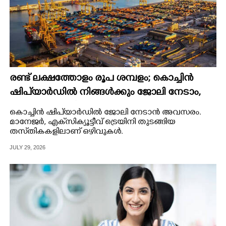
രണ്ട് ലക്ഷത്തോളം രൂപ ശമ്പളം; കൊച്ചിൻ
ഷിപ്‌യാർഡിൽ നിങ്ങൾക്കും ജോലി നേടാം,
ഉടൻ അപേക്ഷിക്കൂ
കൊച്ചിൻ ഷിപ്‌യാർഡിൽ ജോലി നേടാൻ അവസരം.
മാനേജർ, എക്‌സിക്യൂട്ടീവ് ട്രെയിനി തുടങ്ങിയ
തസ്‌തികകളിലാണ് ഒഴിവുകൾ.
JULY 29, 2026