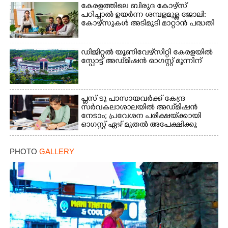
കേരളത്തിലെ ബിരുദ കോഴ്സ്
പഠിച്ചാൽ ഉയർന്ന ശമ്പളമുള്ള ജോലി:​
കോഴ്സുകൾ അടിമുടി മാറ്റാൻ പദ്ധതി
ഡിജിറ്റൽ യൂണിവേഴ്‌സിറ്റി കേരളയിൽ
സ്പോ‌ട്ട് അഡ്‌മിഷൻ ഓഗസ്റ്റ് മൂന്നിന്
പ്ലസ് ടു പാസായവർക്ക് കേന്ദ്ര
സർവകലാശാലയിൽ അഡ്‌മിഷൻ
നേടാം; പ്രവേശന പരീക്ഷയ്‌ക്കായി
ഓഗസ്റ്റ് ഏഴ് മുതൽ അപേക്ഷിക്കൂ
PHOTO
GALLERY