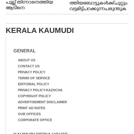
പുല്ല് തിന്നാനെത്തിയ
ത്തിയ ബോട്ടുകൾക്ക് ചുറ്റും
ആടിനെ
വട്ടമിട്ട് പറക്കുന്ന പരുന്തുക
ആക്രമിക്കാനൊരുങ്ങുന്ന
ൾ. എറണാകുളം കാളമുക്ക്
തെരുവ് നായ.
ഹാർബറിൽ നിന്നുള്ള കാഴ്ച
എറണാകുളം
KERALA KAUMUDI
വാത്തുരുത്തിയിൽ
നിന്നുള്ള കാഴ്ച
GENERAL
ABOUT US
CONTACT US
PRIVACY POLICY
TERMS OF SERVICE
EDITORIAL POLICY
PRIVACY POLICY-KAZHCHA
COPYRIGHT POLICY
ADVERTISEMENT DISCLAIMER
PRINT AD RATES
OUR OFFICES
CORPORATE OFFICE