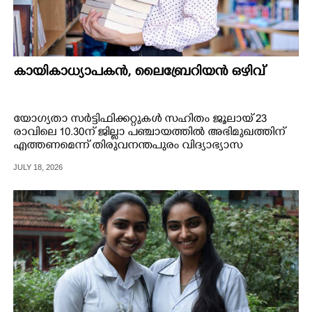
കായികാധ്യാപകൻ, ലൈബ്രേറിയൻ ഒഴിവ്
യോഗ്യതാ സർട്ടിഫിക്കറ്റുകൾ സഹിതം ജൂലായ് 23
രാവിലെ 10.30ന് ജില്ലാ പഞ്ചായത്തിൽ അഭിമുഖത്തിന്
എത്തണമെന്ന് തിരുവനന്തപുരം വിദ്യാഭ്യാസ
ഉപഡയറക്ടർ അറിയിച്ചു.
JULY 18, 2026