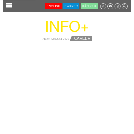
SECTIONS
ENGLISH
E-PAPER
KĀZHCHA
HOME
INFO+
LATEST
AUDIO
CAREER
FRI 07 AUGUST 2026
NOTIFIED NEWS
POLL
KERALA
LOCAL
NEWS 360
CASE DIARY