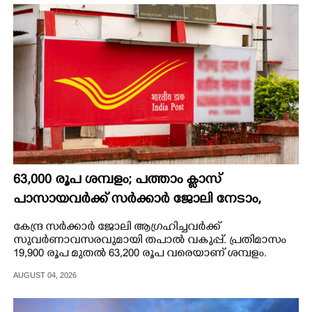
63,000 രൂപ ശമ്പളം; പത്താം ക്ലാസ്
പാസായവർക്ക് സർക്കാർ ജോലി നേടാം,
പ്രായപരിധി 56 വയസ്
കേന്ദ്ര സർക്കാർ ജോലി ആഗ്രഹിച്ചവർക്ക്
സുവർണാവസരവുമായി തപാൽ വകുപ്പ്. പ്രതിമാസം
19,900 രൂപ മുതൽ 63,200 രൂപ വരെയാണ് ശമ്പളം.
AUGUST 04, 2026