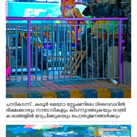
ചാടികടന്ന്...കലൂർ മെട്രോ സ്റ്റേഷനിലെ ടിവൈഡറിൽ
ഭിക്ഷക്കാരും നാടോടികളും കിടന്നുറങ്ങുകയും രാത്രി
കാലങ്ങളിൽ മദ്യപിക്കുകയും പൊതുജനങ്ങൾക്കും
വാഹനത്തിൽ പോകുന്നവർക്കും ബുദ്ധിമുട്ട് ഉണ്ടായ
സാഹചര്യത്തിൽ അധികാരികൾ കമ്പി കൊണ്ട് മറച്ച
വേലി ചാടികടക്കുന്ന നാടോടി സ്ത്രീ