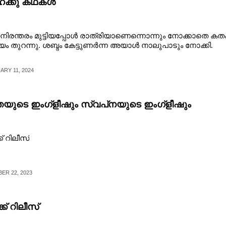
ക്കു കഥകൾ
് ​നി​ര​ന്ത​രം​ ​മു​ട്ടി​യ​പ്പോ​ൾ​ ​രാ​ത്രി​യാ​ണെ​ന്നൊ​ന്നും​ ​നോ​ക്കാ​തെ​ ​ക​ത​
ം​ ​തു​റ​ന്നു. ശ​ബ്ദം​ ​കേ​ട്ടു​ണ​ർ​ന്ന​ ​അ​യാ​ൾ​ ​നാ​ലു​പാ​ടും​ ​നോ​ക്കി.​ ​
RY 11, 2024
്തയുടെ ഇംഗ്ളീഷും സ്വപ്‌നയുടെ ഇംഗ്ളീഷും
് റിലീസ്
ER 22, 2023
ക് റിലീസ്