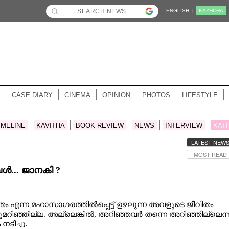
ENGLISH |
KĀZHCHA
CASE DIARY
CINEMA
OPINION
PHOTOS
LIFESTYLE
IMELINE
KAVITHA
BOOK REVIEW
NEWS
INTERVIEW
KAT
LATEST NEW
MOST READ
... ജാനകി ?
തം എന്ന മഹാസാഗരത്തിൽപ്പെട്ട് ഉഴലുന്ന അവളുടെ ജീവിതം
റിഞ്ഞില്ല. അല്ലെങ്കിൽ, അറിഞ്ഞവർ തന്നെ അറിഞ്ഞില്ലെന്
നടിച്ചു.