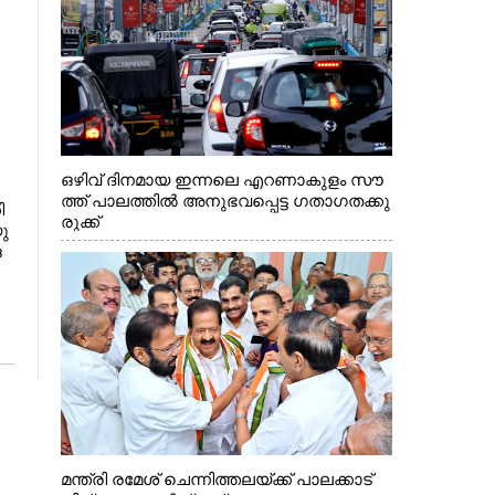
ഒഴിവ് ദിനമായ ഇന്നലെ എറണാകുളം സൗ
ത്ത് പാലത്തിൽ അനുഭവപ്പെട്ട ഗതാഗതക്കു
 ​
രുക്ക്
ു​
​
ോ​
.​
ു​
മന്ത്രി രമേശ് ചെന്നിത്തലയ്ക്ക് പാലക്കാട്