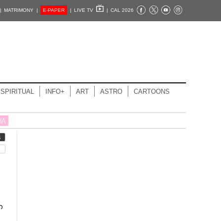
|
MATRIMONY |
E-PAPER
|
LIVE TV
|
CAL 2026
SPIRITUAL
INFO+
ART
ASTRO
CARTOONS
HA
S
ന