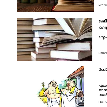
CINEMA
MAY 03
OPINION
ഖലീ
വെള്
PHOTOS
സ്നേ
LIFESTYLE
MARCH 
SPIRITUAL
രചന
INFO+
എടാട
ART
ഭരണഘ
രാജ്
സൂക്ഷ
ASTRO
FEBRU