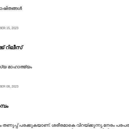
ാഷിതങ്ങൾ
ER 15, 2023
ക് റിലീസ്
്യ മാഹാത്മ്യം
ER 08, 2023
മ്പം
ും​ ​ത​ണു​പ്പ് ​പ​ര​ക്കു​ക​യാ​ണ്.​ ​ശ​രീ​ര​മാ​കെ​ ​വി​റ​യ്ക്കു​ന്നു.നേ​രം​ ​പ​ര​പ​ര