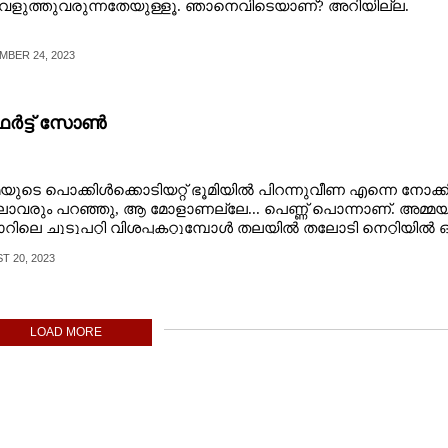
​വെ​ളു​ത്തു​വ​രു​ന്ന​തേ​യു​ള്ളൂ. ഞാ​നെ​വി​ടെ​യാ​ണ്?​ ​അ​റി​യി​ല്ല.
MBER 24, 2023
ർട്ട് സോൺ
യു​ടെ​ ​പൊ​ക്കി​ൾ​ക്കൊ​ടി​യ​റ്റ് ​ഭൂ​മി​യി​ൽ​ ​പി​റ​ന്നു​വീ​ണ​ ​എ​ന്നെ​ ​നോ​ക്കി​
​വ​രും​ ​പ​റ​ഞ്ഞു,​ ​ആ​ ​മോ​ളാ​ണ​ല്ലേ...​ ​പെ​ണ്ണ് ​പൊ​ന്നാ​ണ്.​ ​അ​മ്മ​യ
​റി​ലെ​ ​ചൂ​ടു​പ​റ്റി​ ​വി​ശ​പ്പ​ക​റ്റു​മ്പോ​ൾ​ ​ത​ല​യി​ൽ​ ​ത​ലോ​ടി​ ​നെ​റ്റി​യി​ൽ​ ​ഒ
ു​ടു​ചും​ബ​നം​ ​ത​രും​ ​അ​മ്മ.​ ​ആ​ദ്യ​മാ​യി​ ​അ​നു​ഭ​വി​ക്കു​ന്ന​ ​കം​ഫ​ർ​ട്ട് ​
 20, 2023
​അ​താ​ണ്.​ ​പി​ന്നെ​ ​അ​ച്ഛ​ന്റെ​ ​നെ​ഞ്ചി​ലെ​ ​താ​ളം​ ​കേ​ട്ട് ​ഉ​റ​ങ്ങു​മ്പ
റ്റ​വും​ ​വ​ലി​യ​ ​കം​ഫ​ർ​ട്ട് ​സോ​ൺ​ ​അ​ച്ഛ​ന്റെ​ ​കൈ​ക​ളാ​ണെ​ന്ന് ​തോ​ന്നും
​ ​കാ​ല​ഘ​ട്ട​ത്തി​ൽ​ ​പ്രി​യ​പ്പെ​ട്ട​ ​ടീ​ച്ച​ർ​മാ​രു​ടെ​യും​ ​കൗ​മാ​ര​ത്തി​ൽ​ ​കൂ​ട്ട
ടെ​യും​ ​യൗ​വ്വ​ന​ത്തി​ൽ​ ​പ്രാ​ണ​നാ​ഥ​ന്റെ​യും​ ​വാ​ർ​ദ്ധ​ക്യ​ത്തി​ൽ​ ​മ​
LOAD MORE
​ടെ​യും...