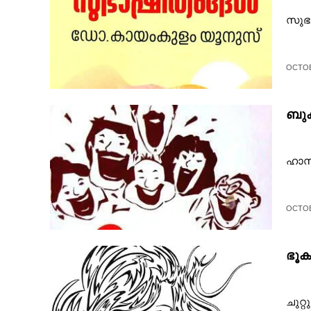
സുഭ
OCTOB
ബുക്
ഹാസ
OCTOB
ഭൂക
ചു​റ്റ