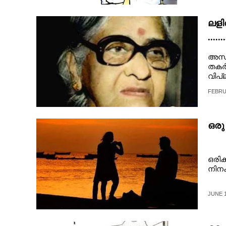
CARTOONS
ലളി
.......
LITERATURE
ചന്
അന്
തകർത
ZOOM
വിപ്
വർഷങ്
FEBRU
CONTACT US
ഒരു
ഒരിക
നിനക
JUNE 1