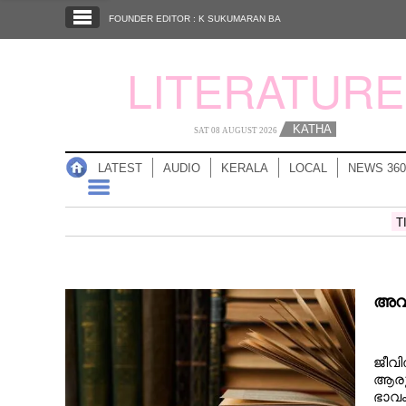
SECTIONS
FOUNDER EDITOR : K SUKUMARAN BA
HOME
LITERATURE
LATEST
AUDIO
KATHA
SAT 08 AUGUST 2026
NOTIFIED NEWS
LATEST
AUDIO
KERALA
LOCAL
NEWS 360
POLL
KERALA
T
LOCAL
അവൾ
NEWS 360
ജീവി
CASE DIARY
ആരുമ
ഭാവം 