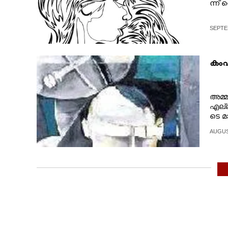
ന്ന് 
SEPTE
കംഫ
അ​മ്മ​
എ​ല്ലാ
ടെ​ ​മാ
രു​ ​ച
AUGUST
സോ​ൺ​ 
ൾ​ ​ഏ​
​സ്കൂ​ൾ
കാ​രു​
ക്ക​ളു