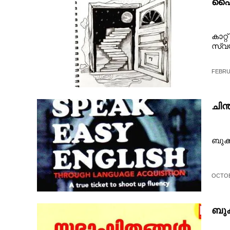
ഹൈ
കാ​റ്റ
​സ്വ​യ
FEBRUA
ചിന
ബുക്ക
OCTOB
ബുക്