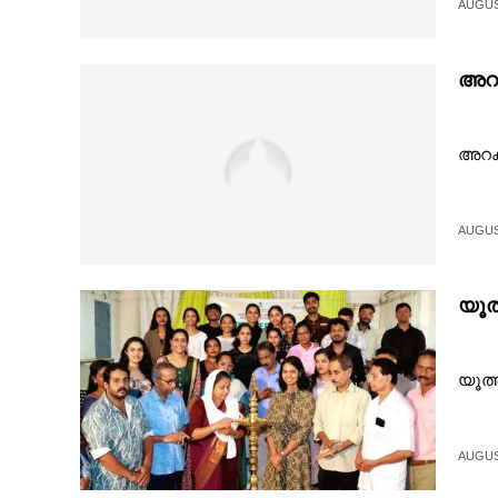
AUGUST
CARTOONS
അറക
LITERATURE
അറക
ZOOM
CONTACT US
AUGUST
യൂത്
യൂത്
AUGUST