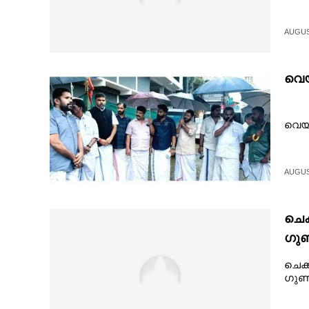
CINEMA
AUGUST
OPINION
വെയ
PHOTOS
വെയ്
LIFESTYLE
SPIRITUAL
AUGUST
INFO+
ചെക
ഗു
ART
ചെക്
ഗുണ
ASTRO