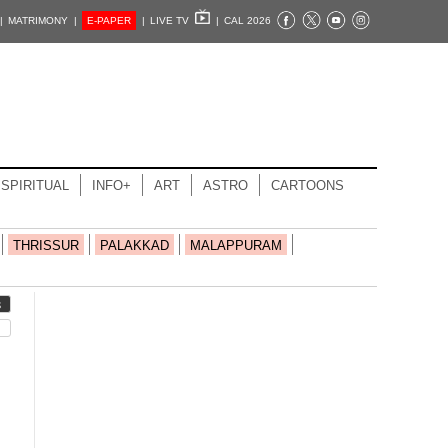
|
MATRIMONY |
E-PAPER
|
LIVE TV
|
CAL 2026
SPIRITUAL
INFO+
ART
ASTRO
CARTOONS
THRISSUR
PALAKKAD
MALAPPURAM
S