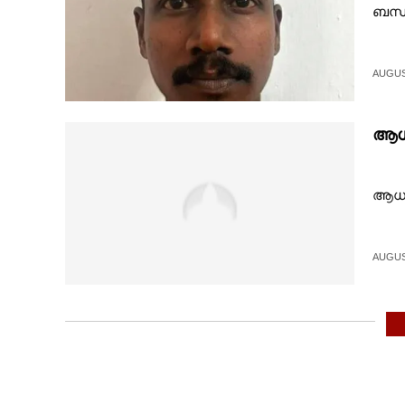
ബന്ധ
AUGUST
ആധാ
ആധാറ
AUGUST