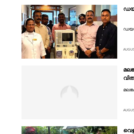
ഡയാ
ഡയാല
AUGUST
മലങ
വിത
മലങ്
AUGUST
വെള