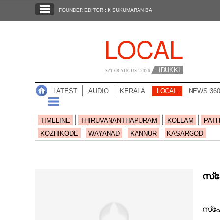
SECTIONS
FOUNDER EDITOR : K SUKUMARAN BA
HOME
LOCAL
LATEST
AUDIO
IDUKKI
SAT 08 AUGUST 2026
NOTIFIED NEWS
LATEST
AUDIO
KERALA
LOCAL
NEWS 360
POLL
KERALA
TIMELINE
THIRUVANANTHAPURAM
KOLLAM
PATH
KOZHIKODE
WAYANAD
KANNUR
KASARGOD
LOCAL
NEWS 360
സ്‌
CASE DIARY
സ്‌പ