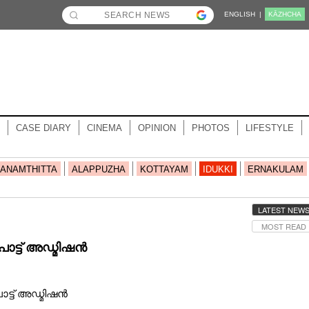
ENGLISH |
KĀZHCHA
CASE DIARY
CINEMA
OPINION
PHOTOS
LIFESTYLE
ANAMTHITTA
ALAPPUZHA
KOTTAYAM
IDUKKI
ERNAKULAM
LATEST NEW
MOST READ
പോട്ട് അഡ്മിഷൻ
ോട്ട് അഡ്മിഷൻ