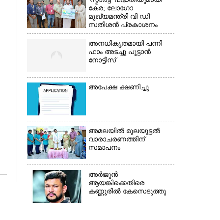
കേര; ലോഗോ
മുഖ്യമന്ത്രി വി ഡി
സതീശൻ പ്രകാശനം
ചെയ്തു
അനധികൃതമായി പന്നി
ഫാം അടച്ചു പൂട്ടാൻ
നോട്ടീസ്
അപേക്ഷ ക്ഷണിച്ചു
അമലയിൽ മുലയൂട്ടൽ
വാരാചരണത്തിന്
സമാപനം
അർജുൻ
ആയങ്കിക്കെതിരെ
കണ്ണൂരിൽ കേസെടുത്തു