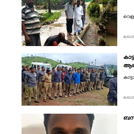
വെള്
AUGUST
കാട
ആരം
കാട്
AUGUST
ബന്