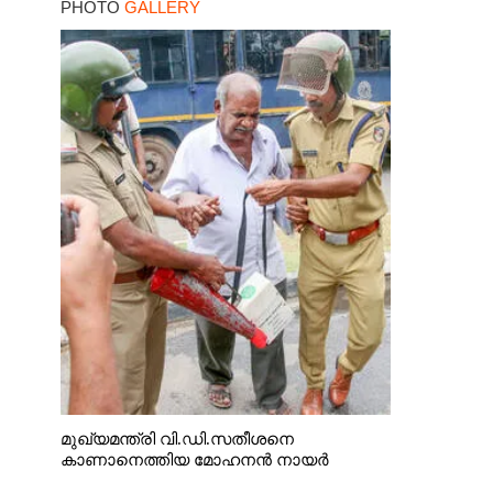
PHOTO
GALLERY
മുഖ്യമന്ത്രി വി.ഡി.സതീശനെ
കാണാനെത്തിയ മോഹനൻ നായർ