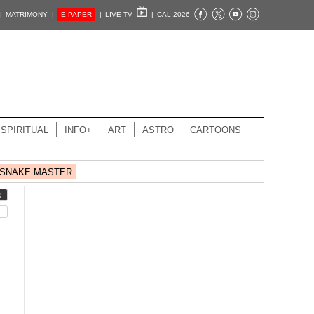
|
MATRIMONY |
E-PAPER
|
LIVE TV
|
CAL 2026
SPIRITUAL
INFO+
ART
ASTRO
CARTOONS
SNAKE MASTER
S