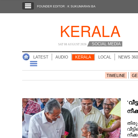
SECTIONS
FOUNDER EDITOR : K SUKUMARAN BA
HOME
KERALA
LATEST
AUDIO
SOCIAL MEDIA
SAT 08 AUGUST 2026
NOTIFIED NEWS
LATEST
AUDIO
KERALA
LOCAL
NEWS 360
POLL
KERALA
TIMELINE
GE
LOCAL
'വീ
NEWS 360
നീക
അജണ
തിര
CASE DIARY
വീട്
നീക്