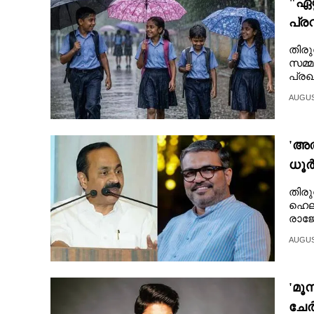
"ഏറ്
പ്ര
പ്ര
തിരു
സമ്മ
പ്രഖ
മാധവി
AUGUST
'അത
ധൂർ
തിരു
ഹെലി
രാജേ
AUGUST
'മൂ
ചേർ