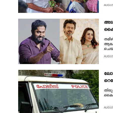
CINEMA
AUGUST
OPINION
അടുത
കൈയ
PHOTOS
തമിഴ
ആക്ഷ
LIFESTYLE
ചെയ
മീഡ
AUGUST
SPIRITUAL
ലോക
INFO+
റെക
തിരു
ART
കൈവര
ASTRO
AUGUST