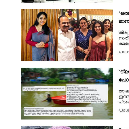
CARTOONS
'തെ
മാന
LITERATURE
രൂക
തിരു
സതീ
ZOOM
കാരണ
AUGUST
CONTACT US
'ട്
പോയ
കളക
ആലപ്
ഇന്ന
പ്രഖ്
AUGUST