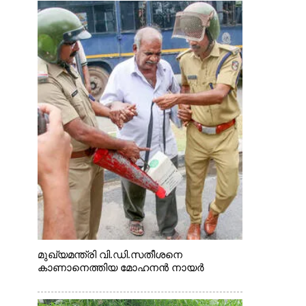
മുഖ്യമന്ത്രി വി.ഡി.സതീശനെ
കാണാനെത്തിയ മോഹനൻ നായർ