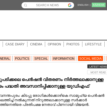
ENGLISH |
KĀZHCHA
CASE DIARY
CINEMA
OPINION
PHOTOS
LIFESTYLE
NERAL
POLITICS
SPECIAL
INFORMATION
SOCIAL MEDIA
LATEST NEW
MOST READ
ട്ടുപടിക്കലെ പെൻഷൻ വിതരണം നിർത്തലാക്കാനുള്ള
്കം പദ്ധതി അവസാനിപ്പിക്കാനുള്ള യുഡിഎഫ്
്ടയുടെ ആദ്യപടി'
ുവനന്തപുരം: കിടപ്പു രോഗികൾക്കൊഴികെ സാമൂഹ്യ പെൻഷൻ
ടിലെത്തിച്ച് നൽകുന്നത് നിറുത്തലാക്കാനുള്ള സർക്കാർ
കത്തിനെതിരെ പ്രതിപക്ഷ നേതാവ് പിണറായി വിജയൻ.