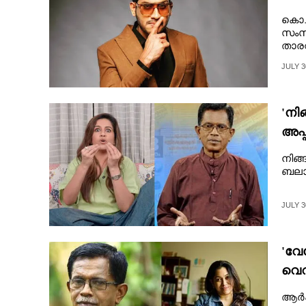
ചിന
കൊച്
സംസാ
താര
JULY 3
'നിങ
അപ്പ
മനു
നിങ്
ബലാ
JULY 3
'വേ
വെറ
മേ
ആർഎ