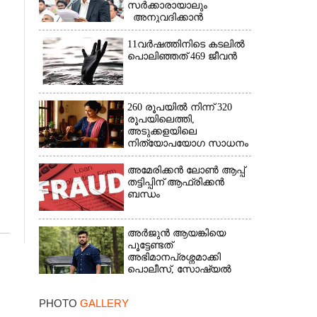
സർക്കാരായാലും
അനുവദിക്കാൻ
കഴിയില്ല;
മുല്ലപ്പെരിയാറിന്റെ
11വർഷത്തിനിടെ കടലിൽ
വെള്ളം കൂട്ടുന്നത്
പൊലിഞ്ഞത് 469 ജീവൻ
മനസിൽ വച്ചാൽമതി'
260 രൂപയിൽ നിന്ന് 320
രൂപയിലെത്തി,
അടുക്കളയിലെ
നിത്യോപയോഗ സാധനം
വാങ്ങിയാൽ കൈപൊള്ളും
അമേരിക്കൻ ലോൺ ആപ്പ്
തട്ടിപ്പിന് ആഫ്രിക്കൻ
ബന്ധം
അർജുൻ ആയങ്കിയെ
പൂട്ടേണ്ടത്
അഭിമാനപ്രശ്നമാക്കി
പൊലീസ്, സാേഷ്യൽ
മീഡിയ ഉപയോഗിക്കുന്നത്
മറ്റൊരാളെന്ന് സംശയം
PHOTO
GALLERY