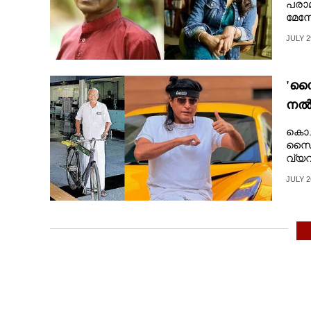
പരാ
മേനോ
JULY 2
'സൈ
നൽക
വാഗ
കൊച്ച
സൈക
വ്യ
JULY 2