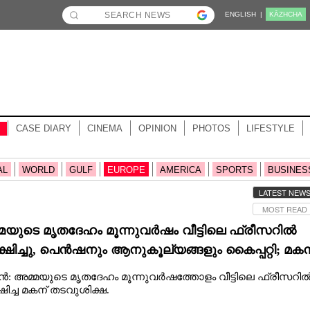
ENGLISH |
KĀZHCHA
CASE DIARY
CINEMA
OPINION
PHOTOS
LIFESTYLE
AL
WORLD
GULF
EUROPE
AMERICA
SPORTS
BUSINES
LATEST NEW
MOST READ
മയുടെ മൃതദേഹം മൂന്നുവർഷം വീട്ടിലെ ഫ്രീസറിൽ
്ഷിച്ചു, പെൻഷനും ആനുകൂല്യങ്ങളും കൈപ്പറ്റി; മകന
ുശിക്ഷ
ൻ: അമ്മയുടെ മൃതദേഹം മൂന്നുവർഷത്തോളം വീട്ടിലെ ഫ്രീസറി
ഷിച്ച മകന് തടവുശിക്ഷ.