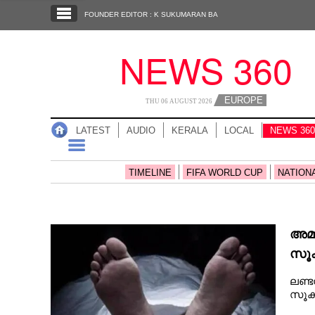
SECTIONS
FOUNDER EDITOR : K SUKUMARAN BA
HOME
NEWS 360
LATEST
AUDIO
EUROPE
THU 06 AUGUST 2026
NOTIFIED NEWS
LATEST
AUDIO
KERALA
LOCAL
NEWS 360
POLL
KERALA
TIMELINE
FIFA WORLD CUP
NATION
LOCAL
അമ്
NEWS 360
സൂക
തടവ
ലണ്ട
CASE DIARY
സൂക്