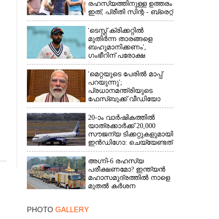
രഹസ്യത്തിനുള്ള ഉത്തരം
ഇത്; പ്രീതി സിന്റ - ബ്രെറ്റ്
ലീ പ്രണയകഥയ്ക്ക്
ഒടുവിൽ മറുപടി
'ടെസ്റ്റ് ക്രിക്കറ്റിൽ
മുതിർന്ന താരങ്ങളെ
ബഹുമാനിക്കണം',
ഗംഭീറിന് പരോക്ഷ
മുന്നറിയിപ്പുമായി രഹാനെ
'മെറ്റയുടെ പേരിൽ മാപ്പ്
പറയുന്നു';
പ്രധാനമന്ത്രിയുടെ
ഫേസ്‌ബുക്ക് വീഡിയോ
നീക്കം ചെയ്തതിൽ
ക്ഷമാപണം
20-ാം വാർഷികത്തിൽ
യാത്രക്കാർക്ക് 20,000
സൗജന്യ ടിക്കറ്റുകളുമായി
ഇൻഡിഗോ: ചെയ്യേണ്ടത്
ഇത്രമാത്രം
അഗ്നി-6 രഹസ്യ
പരീക്ഷണമോ? ഇന്ത്യൻ
മഹാസമുദ്രത്തിൽ നാളെ
മുതൽ കർശന
നിയന്ത്രണം,വ്യോമ-
സമുദ്ര പാതകൾ
PHOTO
GALLERY
അടയ്ക്കും