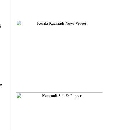
,
ർ
ന