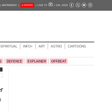
|
MATRIMONY |
E-PAPER
|
LIVE TV
|
CAL 2026
SPIRITUAL
INFO+
ART
ASTRO
CARTOONS
S
DEFENCE
EXPLAINER
OFFBEAT
S
്
ൽ