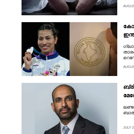
CINEMA
AUGUST
OPINION
കോമ
ഇന്
PHOTOS
റെസ
ഗ്ല
താരങ
LIFESTYLE
റെസ്റ
AUGUST
SPIRITUAL
ബ്ര
INFO+
മേന
ലണ്
ART
ബാരി
ASTRO
JULY 2