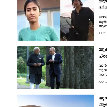
ആഴ്
ഭർത
ലണ്ട
കുത്
ആണ് 
JULY 1
യു
പ്ര
വലിയ
വാർസ
യുദ്
സന്ധ
JULY 1
യൂറോ
ആയി