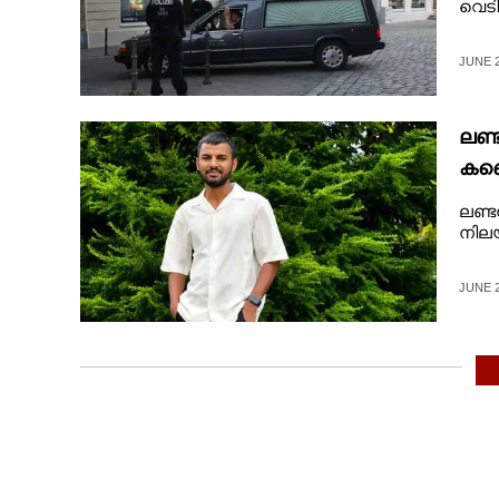
വെടി
JUNE 2
ലണ്
കണ്
ലണ്ട
നിലയ
JUNE 2