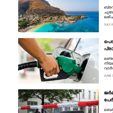
അടഞ
ബ്രസ
ചൂടേ
ലഭിച്
JULY 0
പെട
പ്ര
ലണ്ട
നിയമ
വാർത
JUNE 3
ജർമ
പേർ
ബെർല