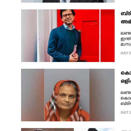
CARTOONS
ബ്ര
അഭി
LITERATURE
ലണ്ട
ഇന്
ZOOM
മുസ
കാർ
JULY 2
CONTACT US
കൊല
ഒളിപ
ലണ്
കൊലയ
ബ്രി
JULY 1