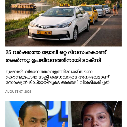
25 വർഷത്തെ ജോലി ഒറ്റ ദിവസംകൊണ്ട്
തകർന്നു; ഉപജീവനത്തിനായി ടാക്‌സി
ഡ്രൈവറായി,​ അനുഭവം പങ്കുവച്ച് യുവതി
മുംബയ്: വിമാനത്താവളത്തിലേക്ക് തന്നെ
കൊണ്ടുപോയ ടാക്സി ഡ്രൈവറുടെ അനുഭവമാണ്
സോഷ്യൽ മീഡിയയിലൂടെ അഞ്ജലി വിശദീകരിച്ചത്.
AUGUST 07, 2026