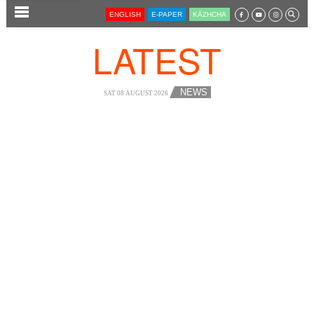
SECTIONS
ENGLISH
E-PAPER
KĀZHCHA
HOME
LATEST
LATEST
AUDIO
NEWS
SAT 08 AUGUST 2026
NOTIFIED NEWS
POLL
KERALA
LOCAL
NEWS 360
CASE DIARY