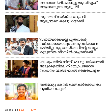
അവസാനിപ്പിക്കാനുള്ള യുഡിഎഫ്
അജണ്ടയുടെ ആദ്യപടി'
സുഗതന് നൽകിയ മറുപടി
ആഭ്യന്തരവകുപ്പും റദ്ദാക്കി
'വിജയ്‌യുടെയല്ല ഏതവന്റെ
സർക്കാരായാലും അനുവദിക്കാൻ
കഴിയില്ല; മുല്ലപ്പെരിയാറിന്റെ വെള്ളം
കൂട്ടുന്നത് മനസിൽ വച്ചാൽമതി'
260 രൂപയിൽ നിന്ന് 320 രൂപയിലെത്തി,
അടുക്കളയിലെ നിത്യോപയോഗ
സാധനം വാങ്ങിയാൽ കൈപൊള്ളും
അഭിമന്യു കേസ്: പ്രതികൾക്കെതിരെ
പുതിയ വകുപ്പ്
PHOTO
GALLERY