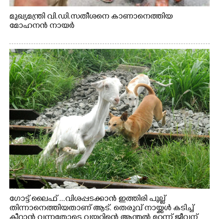
മുഖ്യമന്ത്രി വി.ഡി.സതീശനെ കാണാനെത്തിയ
മോഹനൻ നായർ
ഗോട്ട് ലൈഫ് ...വിശപ്പടക്കാൻ ഇത്തിരി പുല്ല്
തിന്നാനെത്തിയതാണ് ആട്. തെരുവ് നായ്ക്കൾ കടിച്ച്
കീറാൻ വന്നതോടെ വയറിന്റെ ആന്തൽ മറന്ന് ജീവന്