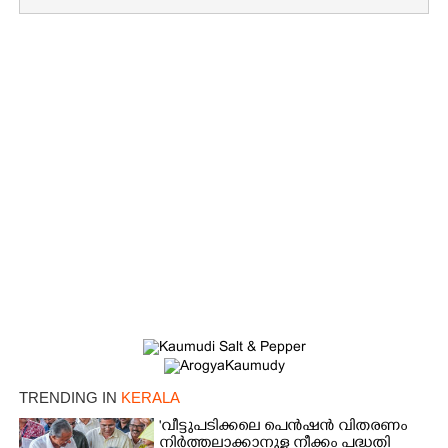
TRENDING IN
KERALA
'വീട്ടുപടിക്കലെ പെൻഷൻ വിതരണം
നിർത്തലാക്കാനുള്ള നീക്കം പദ്ധതി