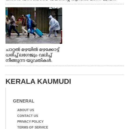
വേണ്ടിയായി ഓട്ടം. എറണാകുളം വാത്തുരുത്തിയിൽ
നിന്നുള്ള കാഴ്ച
ചാറ്റൽ മഴയിൽ മഴക്കോട്ട്
ധരിച്ച് ലഗേജും വലിച്ച്
നീങ്ങുന്ന യുവതികൾ.
എറണാകുളം മേനകയിൽ
നിന്നുള്ള കാഴ്ച
KERALA KAUMUDI
GENERAL
ABOUT US
CONTACT US
PRIVACY POLICY
TERMS OF SERVICE