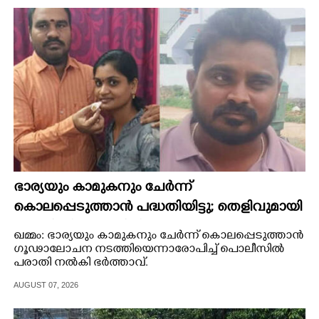
CINEMA
OPINION
PHOTOS
LIFESTYLE
SPIRITUAL
ഭാര്യയും കാമുകനും ചേർന്ന്
കൊലപ്പെടുത്താൻ പദ്ധതിയിട്ടു; തെളിവുമായി
INFO+
പൊലീസിനെ സമീപിച്ച് ഭർത്താവ്
ഖമ്മം: ഭാര്യയും കാമുകനും ചേർന്ന് കൊലപ്പെടുത്താൻ
ഗൂഢാലോചന നടത്തിയെന്നാരോപിച്ച് പൊലീസിൽ
ART
പരാതി നൽകി ഭർത്താവ്.
AUGUST 07, 2026
ASTRO