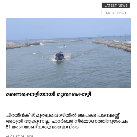
LATEST NEWS
CINEMA
MOST READ
OPINION
PHOTOS
LIFESTYLE
SPIRITUAL
INFO+
മരണപ്പൊഴിയായി മുതലപ്പൊഴി
ART
ചിറയിൻകീഴ്: മുതലപ്പൊഴിയിൽ അപകട പരമ്പരയ്ക്ക്
അറുതി ആകുന്നില്ല. ഹാർബർ നിർമ്മാണത്തിനുശേഷം
81 മരണമാണ് ഇതുവരെ ഇവിടെ
ASTRO
നടന്നത്.നൂറുക്കണക്കിന് പേർക്കാണ് അപകടങ്ങളിൽ
AUGUST 08, 2026