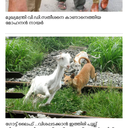
മുഖ്യമന്ത്രി വി.ഡി.സതീശനെ കാണാനെത്തിയ
മോഹനൻ നായർ
ഗോട്ട് ലൈഫ് ...വിശപ്പടക്കാൻ ഇത്തിരി പുല്ല്