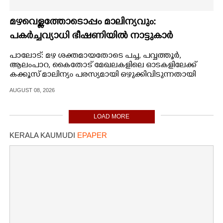
മഴവെള്ളത്തോടൊപ്പം മാലിന്യവും:
പകർച്ചവ്യാധി ഭീഷണിയിൽ നാട്ടുകാർ
പാലോട്: മഴ ശക്തമായതോടെ പച്ച, പവ്വത്തൂർ,
ആലംപാറ, കൈതോട് മേഖലകളിലെ ഓടകളിലേക്ക്
കക്കൂസ് മാലിന്യം പരസ്യമായി ഒഴുക്കിവിടുന്നതായി
പരാതി. വീടുകളിൽ നിന്നും സ്ഥാപനങ്ങളിൽ നിന്നും
AUGUST 08, 2026
ഓടയിലൂടെ മാലിന്യം തുറന്നുവിടുന്നത് രൂക്ഷമായ
ദുർഗന്ധത്തിനും കടുത്ത ആരോഗ്യപ്രശ്നങ്ങൾക്കും
കാരണമാകുന്നതായി പരാതിയുണ്ട്.
LOAD MORE
KERALA KAUMUDI
EPAPER