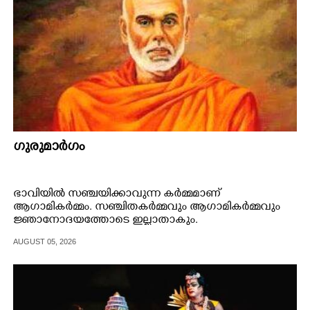
ഗുരുമാർഗം
ഭാവിയിൽ സഞ്ചയിക്കാവുന്ന കർമ്മമാണ്
ആഗാമികർമ്മം. സഞ്ചിതകർമ്മവും ആഗാമികർമ്മവും
ജ്ഞാനോദയത്തോടെ ഇല്ലാതാകും.
AUGUST 05, 2026