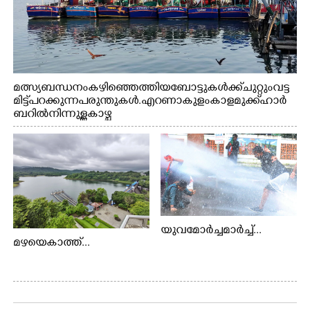
മത്സ്യബന്ധനം കഴിഞ്ഞെത്തിയ ബോട്ടുകൾക്ക് ചുറ്റും വട്ട
മിട്ട് പറക്കുന്ന പരുന്തുകൾ. എറണാകുളം കാളമുക്ക് ഹാർ
ബറിൽ നിന്നുള്ള കാഴ്ച
യുവമോർച്ചമാർച്ച്...
മഴയെകാത്ത്...