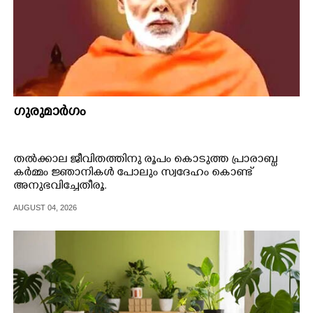
ഗുരുമാർഗം
തൽക്കാല ജീവിതത്തിനു രൂപം കൊടുത്ത പ്രാരാബ്ധ
കർമ്മം ജ്ഞാനികൾ പോലും സ്വദേഹം കൊണ്ട്
അനുഭവിച്ചേതീരൂ.
AUGUST 04, 2026