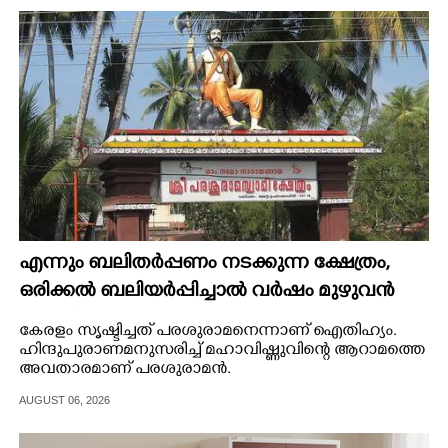
CINEMA
OPINION
PHOTOS
LIFESTYLE
SPIRITUAL
എന്നും ബലിതർപ്പണം നടക്കുന്ന ക്ഷേത്രം,​
ഒരിക്കൽ ബലിയർപ്പിച്ചാൽ വർഷം മുഴുവൻ
INFO+
അർപ്പിച്ച പുണ്യം
കേരളം സൃഷ്ടിച്ചത് പരശുരാമനെന്നാണ് ഐതിഹ്യം.
ഹിന്ദുപുരാണമനുസരിച്ച് മഹാവിഷ്ണുവിന്റെ ആറാമത്തെ
ART
അവതാരമാണ് പരശുരാമൻ.
AUGUST 06, 2026
ASTRO