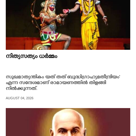
നിത്യസത്യം ധർമ്മം
സുഖമാത്യന്തികം യത് തത് ബുദ്ധിഗ്രാഹ്യമതീന്ദ്രിയം'
എന്ന സന്ദേശമാണ് രാമായണത്തിൽ തിളങ്ങി
നിൽക്കുന്നത്.
AUGUST 04, 2026