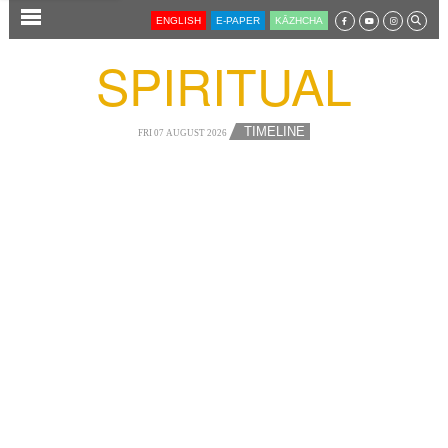
SECTIONS
ENGLISH
E-PAPER
KĀZHCHA
HOME
SPIRITUAL
LATEST
AUDIO
TIMELINE
FRI 07 AUGUST 2026
NOTIFIED NEWS
POLL
KERALA
LOCAL
NEWS 360
CASE DIARY