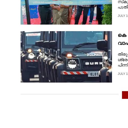
സ്‌ക
പുതി
JULY 1
കെ 
വാഹ
തിരു
ശ്രേ
പിന്
JULY 1