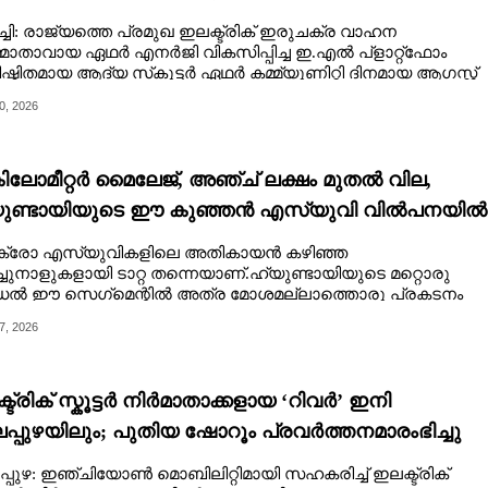
്ചി: രാജ്യത്തെ പ്രമുഖ ഇലക്ട്രിക് ഇരുചക്ര വാഹന
്മാതാവായ ഏഥർ എനർജി വികസിപ്പിച്ച ഇ.എൽ പ്ളാറ്റ്ഫോം
്ഠിതമായ ആദ്യ സ്‌കൂട്ടർ ഏഥർ കമ്മ്യൂണിറ്റി ദിനമായ ആഗസ്റ്റ്
0, 2026
കിലോമീറ്റർ മൈലേജ്, അഞ്ച് ലക്ഷം മുതൽ വില,
ുണ്ടായിയുടെ ഈ കുഞ്ഞൻ എസ്‌യുവി വിൽപനയിൽ
ക്കുന്നു
്രോ എസ്‌യുവികളിലെ അതികായൻ കഴിഞ്ഞ
്ചുനാളുകളായി ടാറ്റ തന്നെയാണ്.ഹ്യുണ്ടായിയുടെ മറ്റൊരു
ൽ ഈ സെഗ്‌മെന്റിൽ അത്ര മോശമല്ലാത്തൊരു പ്രകടനം
്ഞമാസം കാഴ്‌ചവച്ചു.
7, 2026
ട്രിക് സ്കൂട്ടർ നിർമാതാക്കളായ ‘റിവർ’ ഇനി
്പുഴയിലും; പുതിയ ഷോറൂം പ്രവർത്തനമാരംഭിച്ചു
പുഴ: ഇഞ്ചിയോൺ മൊബിലിറ്റിമായി സഹകരിച്ച് ഇലക്ട്രിക്