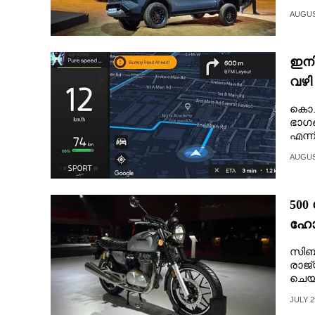
CINEMA
AUGUST
OPINION
ഇനി
വഴി
PHOTOS
കൊച്
ഭാഗ
LIFESTYLE
എന്ന
സംവി
AUGUST
SPIRITUAL
500
INFO+
ഹോണ
സിബി
ART
രാജ്
ചെയ്
ASTRO
JULY 2