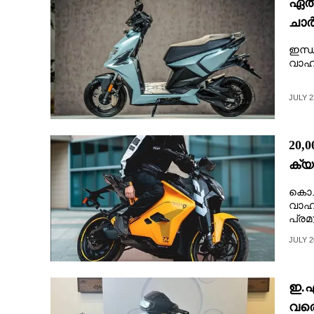
ഏത്
ചാർ
ഇന്ധ
വാഹന
JULY 2
20,
ക്യ
അൾട
കൊച്
വാഹന
പ്രമ
JULY 2
ഇ.എ
വരെ