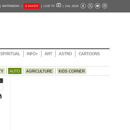
|
MATRIMONY |
E-PAPER
|
LIVE TV
|
CAL 2026
SPIRITUAL
INFO+
ART
ASTRO
CARTOONS
TY
AUTO
AGRICULTURE
KIDS CORNER
S
ൻ