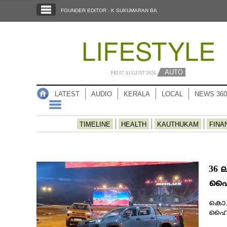
SECTIONS
FOUNDER EDITOR : K SUKUMARAN BA
HOME
LIFESTYLE
LATEST
AUDIO
AUTO
FRI 07 AUGUST 2026
NOTIFIED NEWS
LATEST
AUDIO
KERALA
LOCAL
NEWS 360
POLL
KERALA
TIMELINE
HEALTH
KAUTHUKAM
FINA
LOCAL
36 
NEWS 360
ഹൈല
കൊച്
CASE DIARY
ഹൈലെ