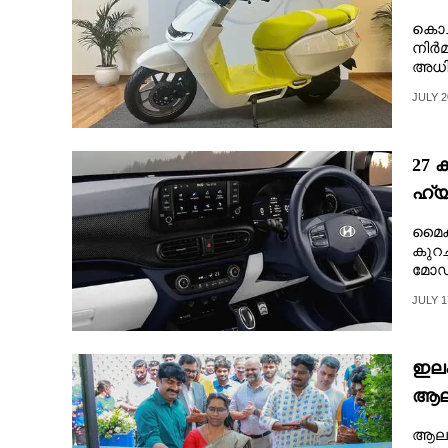
കൊച
നിർമ
അധിഷ
29ന്.
JULY 2
27 
ഹ്യ
കുതി
മൈക
കുറച
മോഡ
കഴിഞ
JULY 1
ഇലക്
ആലപ
ആലപ്