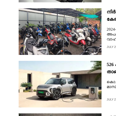
CARTOONS
നിർ
കേര
LITERATURE
2024
അപകട
ZOOM
വാഹന
JULY 2
CONTACT US
526
താങ
കി
കൊച്
മാസ്‌
JULY 2