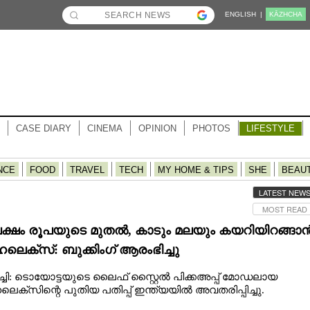
ENGLISH |
KĀZHCHA
CASE DIARY
CINEMA
OPINION
PHOTOS
LIFESTYLE
NCE
FOOD
TRAVEL
TECH
MY HOME & TIPS
SHE
BEAU
LATEST NEW
MOST READ
ലക്ഷം രൂപയുടെ മുതൽ, കാടും മലയും കയറിയിറങ്ങാ
െക്‌സ്: ബുക്കിംഗ് ആരംഭിച്ചു
ചി: ടൊയോട്ടയുടെ ലൈഫ് സ്റ്റൈൽ പിക്കഅപ്പ് മോഡലായ
ക്‌സിന്റെ പുതിയ പതിപ്പ് ഇന്ത്യയിൽ അവതരിപ്പിച്ചു.