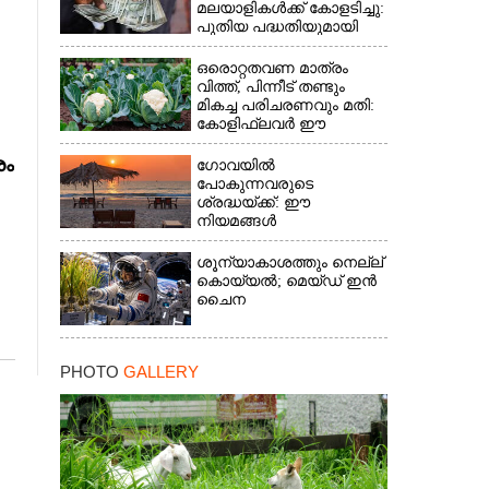
മലയാളികൾക്ക് കോളടിച്ചു:
പുതിയ പദ്ധതിയുമായി
നാളികേര ബോർഡ്
ഒരൊറ്റതവണ മാത്രം
വിത്ത്, പിന്നീട് തണ്ടും
മികച്ച പരിചരണവും മതി:
കോളിഫ്ലവർ ഈ
രീതിയിലും കൃഷിചെയ്യാം
രം
ഗോവയിൽ
പോകുന്നവരുടെ
ശ്രദ്ധയ്ക്ക്: ഈ
നിയമങ്ങൾ
പാലിക്കാത്തവർക്ക്
ഇനിമുതൽ ഒരു ലക്ഷം
ശൂന്യാകാശത്തും നെല്ല്
രൂപവരെ പിഴ
കൊയ്യൽ; മെയ്‌ഡ് ഇൻ
ചൈന
PHOTO
GALLERY