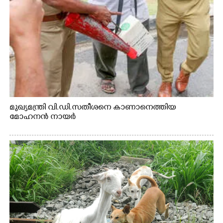
മുഖ്യമന്ത്രി വി.ഡി.സതീശനെ കാണാനെത്തിയ
മോഹനൻ നായർ