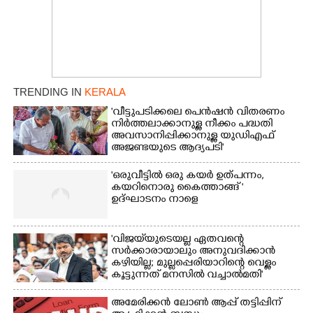
TRENDING IN
KERALA
'വീട്ടുപടിക്കലെ പെൻഷൻ വിതരണം
നിർത്തലാക്കാനുള്ള നീക്കം പദ്ധതി
അവസാനിപ്പിക്കാനുള്ള യുഡിഎഫ്
അജണ്ടയുടെ ആദ്യപടി'
'ഒരുവീട്ടിൽ ഒരു കയർ ഉത്പന്നം,
കയറിനൊരു കൈത്താങ്ങ് '
ഉദ്ഘാടനം നാളെ
'വിജയ്‌യുടെയല്ല ഏതവന്റെ
സർക്കാരായാലും അനുവദിക്കാൻ
കഴിയില്ല; മുല്ലപ്പെരിയാറിന്റെ വെള്ളം
കൂട്ടുന്നത് മനസിൽ വച്ചാൽമതി'
അമേരിക്കൻ ലോൺ ആപ്പ് തട്ടിപ്പിന്