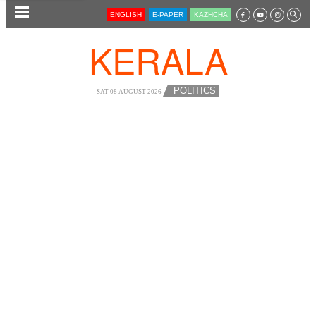
SECTIONS
ENGLISH
E-PAPER
KĀZHCHA
HOME
KERALA
LATEST
AUDIO
POLITICS
SAT 08 AUGUST 2026
NOTIFIED NEWS
POLL
KERALA
LOCAL
NEWS 360
CASE DIARY