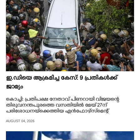
ഇ.ഡിയെ ആക്രമിച്ച കേസ്: 9 പ്രതികൾക്ക്
ജാമ്യം
കൊച്ചി: പ്രതിപക്ഷ നേതാവ് പിണറായി വിജയന്റെ
തിരുവനന്തപുരത്തെ വസതിയിൽ മേയ് 27ന്
പരിശോധനയ്ക്കെത്തിയ എൻഫോഴ്സ്‌മെന്റ്
ഡയറക്ടറേറ്റ് (ഇ.ഡി) ഉദ്യോഗസ്ഥരെ ആക്രമിച്ച കേസിൽ
AUGUST 04, 2026
ഒമ്പത് പ്രതികൾക്ക് ഹൈക്കോടതി ഉപാധികളോടെ
ജാമ്യം അനുവദിച്ചു.