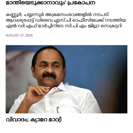
മാന്തിയെടുക്കാനാവും' പ്രകോപന
പ്രസംഗവുമായി കെ.കെ. രാഗേഷ്
കണ്ണൂർ: പയ്യന്നൂർ അക്രമസംഭവങ്ങളിൽ നടപടി
ആവശ്യപ്പെട്ട് ഡിവൈ.എസ്.പി ഓഫീസിലേക്ക് നടത്തിയ
എൽ.ഡി.എഫ് മാർച്ചിനിടെ സി.പി.എം ജില്ലാ സെക്രട്ടറി
കെ.കെ.രാഗേഷിന്റെ പ്രകോപന പ്രസംഗം. വി.
AUGUST 07, 2026
വിവാദം; ക്യാമറ മാറ്രി