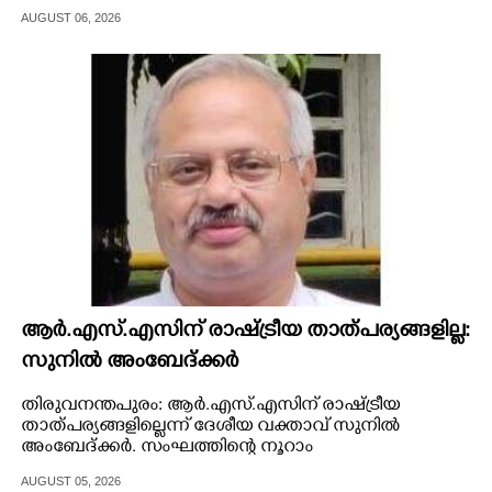
സി.പി.എം സംസ്ഥാന സെക്രട്ടറി എം.വി.ഗോവിന്ദൻ
AUGUST 06, 2026
മാദ്ധ്യമങ്ങളോട് പറഞ്ഞു.
ആർ.എസ്.എസിന് രാഷ്ട്രീയ താത്പര്യങ്ങളില്ല:
സുനിൽ അംബേദ്ക്കർ
തിരുവനന്തപുരം: ആർ.എസ്.എസിന് രാഷ്ട്രീയ
താത്പര്യങ്ങളില്ലെന്ന് ദേശീയ വക്താവ് സുനിൽ
അംബേദ്ക്കർ. സംഘത്തിന്റെ നൂറാം
വാർഷികത്തോടനുബന്ധിച്ച് തലസ്ഥാനത്ത് മാദ്ധ്യമ
AUGUST 05, 2026
മേധാവികളുമായി സംവദിക്കുകയായിരുന്നു അദ്ദേഹം.