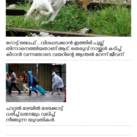
ഗോട്ട് ലൈഫ് ...വിശപ്പടക്കാൻ ഇത്തിരി പുല്ല്
തിന്നാനെത്തിയതാണ് ആട്. തെരുവ് നായ്ക്കൾ കടിച്ച്
കീറാൻ വന്നതോടെ വയറിന്റെ ആന്തൽ മറന്ന് ജീവന്
വേണ്ടിയായി ഓട്ടം. എറണാകുളം വാത്തുരുത്തിയിൽ
നിന്നുള്ള കാഴ്ച
ചാറ്റൽ മഴയിൽ മഴക്കോട്ട്
ധരിച്ച് ലഗേജും വലിച്ച്
നീങ്ങുന്ന യുവതികൾ.
എറണാകുളം മേനകയിൽ
നിന്നുള്ള കാഴ്ച