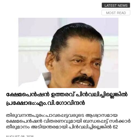
LATEST NEWS
CINEMA
MOST READ
OPINION
PHOTOS
LIFESTYLE
SPIRITUAL
INFO+
ക്ഷേമപെൻഷൻ ഉത്തരവ് പിൻവലിച്ചില്ലെങ്കിൽ
പ്രക്ഷോഭം:എം.വി.ഗോവിന്ദൻ
ART
തിരുവനന്തപുരം:പാവപ്പെട്ടവരുടെ ആശ്വാസമായ
ക്ഷേമപെൻഷൻ വിതരണവുമായി ബന്ധപ്പെട്ട് സർക്കാർ
തീരുമാനം അടിയന്തരമായി പിൻവലിച്ചില്ലെങ്കിൽ 62
ASTRO
ലക്ഷം ജനങ്ങളെ അണിനിരത്തി ശക്തമായ പ്രക്ഷോഭം
AUGUST 08, 2026