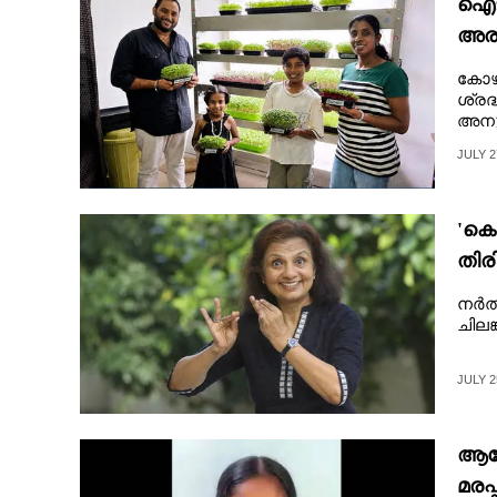
ഐടി
അരല
കൃഷി
കോഴ
ശ്രദ
അനുശ
JULY 2
'കൊ
തിര
നർത്
ചിലങ
JULY 2
ആഗോ
മരപ്