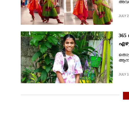
അവതര
JULY 2
365
എഴു
തൊട
ആനക്
JULY 1