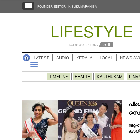
SECTIONS
FOUNDER EDITOR : K SUKUMARAN BA
HOME
LIFESTYLE
LATEST
AUDIO
SHE
SAT 08 AUGUST 2026
NOTIFIED NEWS
LATEST
AUDIO
KERALA
LOCAL
NEWS 360
POLL
KERALA
TIMELINE
HEALTH
KAUTHUKAM
FINA
LOCAL
പ്ര
NEWS 360
സെക
ആത്മ
CASE DIARY
കാര്