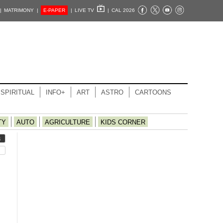
|
MATRIMONY |
E-PAPER
|
LIVE TV
|
CAL 2026
SPIRITUAL
INFO+
ART
ASTRO
CARTOONS
TY
AUTO
AGRICULTURE
KIDS CORNER
S