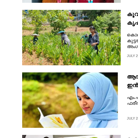
CARTOONS
കൂവ
കൃഷ
LITERATURE
അശ
കൊല്
കുട്
ZOOM
അംഗ
JULY 2
CONTACT US
ആദ്
ഇൻസ
കവയ
എം.എ
ഫരീദ
JULY 2