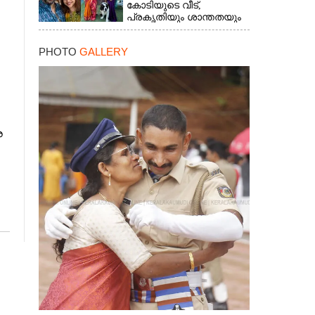
കോടിയുടെ വീട്,​
പ്രകൃതിയും ശാന്തതയും
നിറയുന്നയിടം
PHOTO
GALLERY
ര