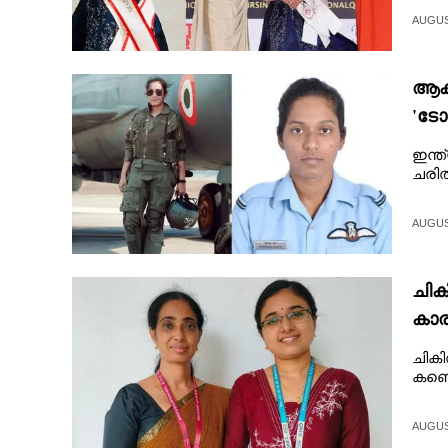
CINEMA
AUGUST
OPINION
ആക
'ടോ
PHOTOS
ഇന്
ചരിത
LIFESTYLE
AUGUST
SPIRITUAL
ചിക
INFO+
കാര
ചികി
ART
കണ്
ASTRO
AUGUST