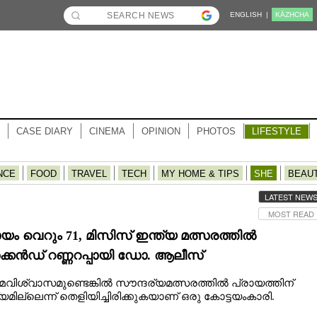
ENGLISH |
KĀZHCHA
CASE DIARY
CINEMA
OPINION
PHOTOS
LIFESTYLE
NCE
FOOD
TRAVEL
TECH
MY HOME & TIPS
SHE
BEAU
LATEST NEW
MOST READ
ായം വെറും 71, മിസിസ് ഇന്ത്യ മത്സരത്തിൽ
്കൻഡ് റണ്ണറപ്പായി ഡോ. ആലീസ്
വിശ്വാസമുണ്ടെങ്കിൽ സൗന്ദര്യമത്സരത്തിൽ പ്രായത്തിന്
യമില്ലെന്ന് തെളിയിച്ചിരിക്കുകയാണ് ഒരു കോട്ടയംകാരി.