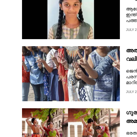
മത്സ
ആഗോള
ഇന്ത
പത്ത
JULY 2
അത്
വലി
ട്
ജെൻസ
പരസ്
മാറി
JULY 2
ഗുര
അമ്മ
ഭരതന