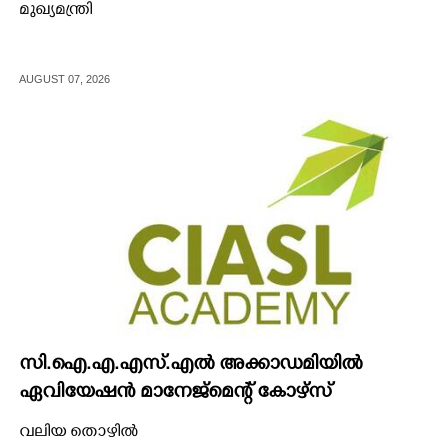
മുഖ്യമന്ത്രി
AUGUST 07, 2026
സി.ഐ.എ.എസ്.എൽ അക്കാഡമിയിൽ
ഏവിയേഷൻ മാനേജ്മെന്റ് കോഴ്സ്
വലിയ തൊഴിൽ