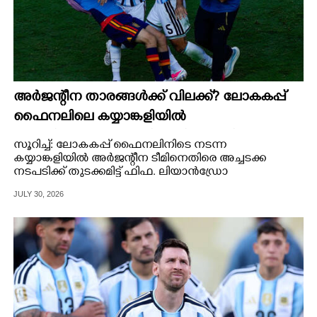
അർജന്റീന താരങ്ങൾക്ക് വിലക്ക്? ലോകകപ്പ്
ഫൈനലിലെ കയ്യാങ്കളിയിൽ
നടപടിയെടുക്കാൻ ഫിഫ; റിപ്പോർട്ടിൽ
സൂറിച്ച്: ലോകകപ്പ് ഫൈനലിനിടെ നടന്ന
ഗുരുതര ആരോപണങ്ങൾ
കയ്യാങ്കളിയിൽ അർജന്റീന ടീമിനെതിരെ അച്ചടക്ക
നടപടിക്ക് തുടക്കമിട്ട് ഫിഫ. ലിയാൻഡ്രോ
പരഡേസിനും മൊളിനയ്ക്കും അസിസ്റ്റന്റ് കോച്ച്
JULY 30, 2026
റോബർട്ടോ അയാലയ്ക്കുമെതിരെ നടപടി
ഉണ്ടാകുമെന്നാണ് വിവരം.