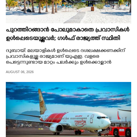
പുറത്തിറങ്ങാൻ പോലുമാകാതെ പ്രവാസികൾ
ഉൾപ്പെടെയുള്ളവർ; ഗൾഫ് രാജ്യത്ത് സ്ഥിതി
രൂക്ഷം
ദുബായ്: മലയാളികൾ ഉൾപ്പെടെ ദശലക്ഷക്കണക്കിന്
പ്രവാസികളുള്ള രാജ്യമാണ് യുഎഇ. വളരെ
പെട്ടെന്നുണ്ടായ മാറ്റം പലർക്കും ഉൾക്കൊള്ളാൻ
കഴിഞ്ഞിട്ടില്ല.
AUGUST 06, 2026