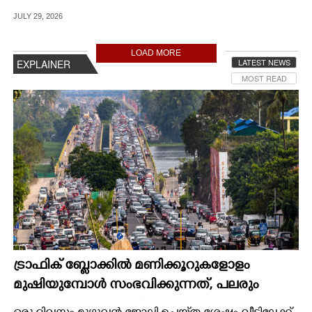
JULY 29, 2026
LOAD MORE
LATEST NEWS
EXPLAINER
MOST READ
ട്രാഫിക് ബ്ലോക്കിൽ മണിക്കൂറുകളോളം
മുഷിയുമ്പോൾ സംഭവിക്കുന്നത്, പലരും
തളർന്നുപോകുന്നതിന്റെ കാരണം ഇതാണ്