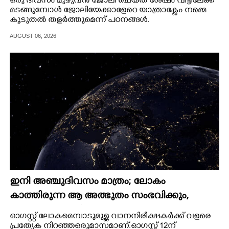
ഒരു ദിവസം മുഴുവൻ ജോലി ചെയ്‌ത ശേഷം വീട്ടിലേക്ക്
മടങ്ങുമ്പോൾ ജോലിയേക്കാളേറെ യാത്രാക്ലേം നമ്മെ
കൂടുതൽ തളർത്തുമെന്ന് പഠനങ്ങൾ.
AUGUST 06, 2026
ഇനി അഞ്ചുദിവസം മാത്രം; ലോകം
കാത്തിരുന്ന ആ അത്ഭുതം സംഭവിക്കും,
കരുതലോടെ വിദഗ്ധർ
ഓഗസ്റ്റ് ലോകമെമ്പാടുമുള്ള വാനനിരീക്ഷകർക്ക് വളരെ
പ്രത്യേക നിറഞ്ഞ ഒരുമാസമാണ്. ഓഗസ്റ്റ് 12ന്