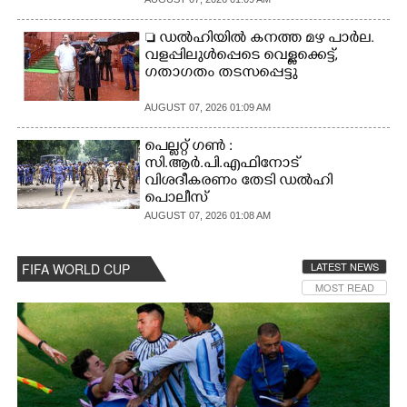
CARTOONS
 ഡൽഹിയിൽ കനത്ത മഴ പാർല.
വളപ്പിലുൾപ്പെടെ വെള്ളക്കെട്ട്,
ഗതാഗതം തടസപ്പെട്ടു
LITERATURE
AUGUST 07, 2026 01:09 AM
ZOOM
പെല്ലറ്റ് ഗൺ :
സി.ആർ.പി.എഫിനോട്
വിശദീകരണം തേടി ഡൽഹി
CONTACT US
പൊലീസ്
AUGUST 07, 2026 01:08 AM
LATEST NEWS
FIFA WORLD CUP
MOST READ