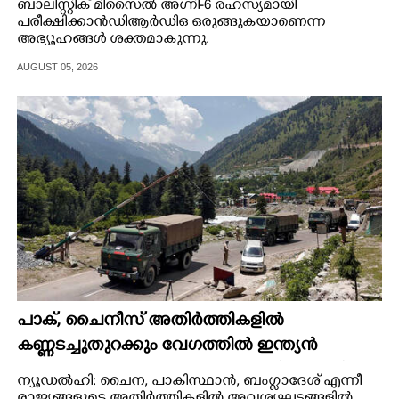
ബാലിസ്റ്റിക് മിസൈൽ അഗ്നി-6 രഹസ്യമായി
പരീക്ഷിക്കാൻ ഡിആർഡിഒ ഒരുങ്ങുകയാണെന്ന
അഭ്യൂഹങ്ങൾ ശക്തമാകുന്നു.
AUGUST 05, 2026
പാക്, ചൈനീസ് അതിർത്തികളിൽ
കണ്ണടച്ചുതുറക്കും വേഗത്തിൽ ഇന്ത്യൻ
സൈന്യമെത്തും, പുത്തൻ പദ്ധതിയുമായി
ന്യൂഡൽഹി: ചൈന, പാകിസ്ഥാൻ, ബംഗ്ളാദേശ് എന്നീ
കേന്ദ്രസർക്കാർ
രാജ്യങ്ങളുടെ അതിർത്തികളിൽ അവശ്യഘട്ടങ്ങളിൽ