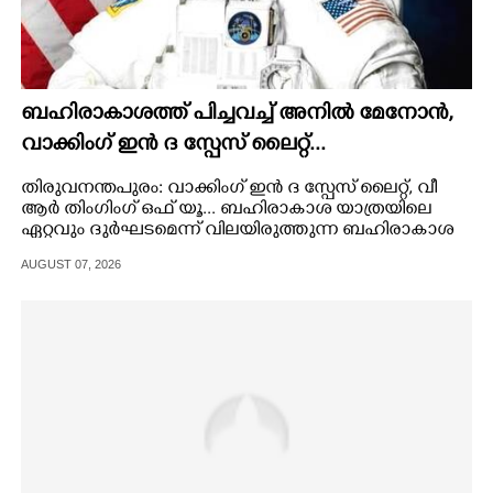
ബഹിരാകാശത്ത് പിച്ചവച്ച് അനിൽ മേനോൻ,
വാക്കിംഗ് ഇൻ ദ സ്പേസ് ലൈറ്റ്...
തിരുവനന്തപുരം: വാക്കിംഗ് ഇൻ ദ സ്പേസ് ലൈറ്റ്,​ വീ
ആർ തിംഗിംഗ് ഒഫ് യൂ... ബഹിരാകാശ യാത്രയിലെ
ഏറ്റവും ദുർഘടമെന്ന് വിലയിരുത്തുന്ന ബഹിരാകാശ
നടത്തത്തിന് ഇറങ്ങി മലയാളി വംശജനായ അനിൽ
AUGUST 07, 2026
മേനോൻ. അമേരിക്കൻ ബഹിരാകാശ ഏജൻസിയായ
നാസയുടെ ഗഗനചാരിയാണ് ഒറ്റപ്പാലം സ്വദേശിയായ
അനിൽ.