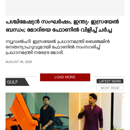
പശ്ചിമേഷ്യൻ സംഘർഷം,​ ഇന്ത്യ- ഇസ്രയേൽ
ബന്ധം; മോദിയെ ഫോണിൽ വിളിച്ച് ചർച്ച
നടത്തി നെതന്യാഹു
ന്യൂഡൽഹി: ഇസ്രയേൽ പ്രധാനമന്ത്രി ബെഞ്ചമിൻ
നെതന്യാഹുവുമായി ഫോണിൽ സംസാരിച്ച്
പ്രധാനമന്ത്രി നരേന്ദ്ര മോദി.
AUGUST 06, 2026
LOAD MORE
LATEST NEWS
GULF
MOST READ