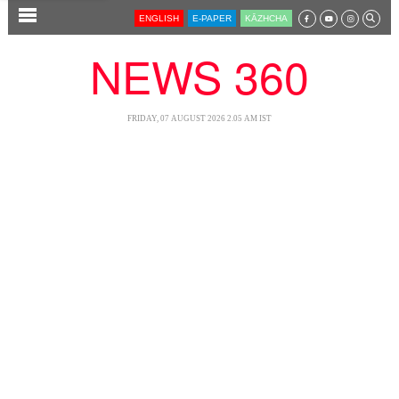
SECTIONS
ENGLISH
E-PAPER
KĀZHCHA
HOME
NEWS 360
LATEST
AUDIO
FRIDAY, 07 AUGUST 2026 2.05 AM IST
NOTIFIED NEWS
POLL
KERALA
LOCAL
NEWS 360
CASE DIARY