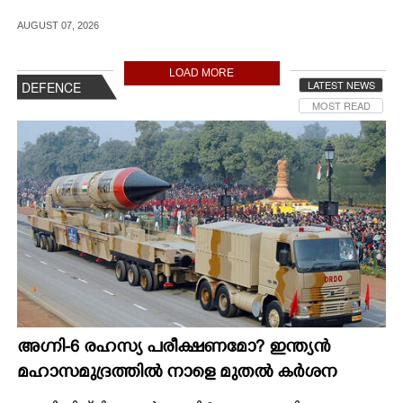
AUGUST 07, 2026
LOAD MORE
LATEST NEWS
DEFENCE
MOST READ
അഗ്നി-6 രഹസ്യ പരീക്ഷണമോ? ഇന്ത്യൻ
മഹാസമുദ്രത്തിൽ നാളെ മുതൽ കർശന
നിയന്ത്രണം,വ്യോമ-സമുദ്ര പാതകൾ അടയ്ക്കും