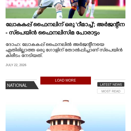
ലോകകപ്പ് ഫൈനലിന് ഒരു 'റീമാച്ച്'; അര്‍ജന്റീന
- സ്‌പെയിന്‍ ഫൈനലിസിമ പോരാട്ടം
നവംബറില്‍
ദോഹ: ലോകകപ്പ് ഫൈനലില്‍ അര്‍ജന്റീനയെ
എതിരില്ലാത്ത ഒരു ഗോളിന് തോല്‍പ്പിച്ചാണ് സ്‌പെയിന്‍
കിരീടം നേടിയത്.
JULY 22, 2026
LOAD MORE
LATEST NEWS
NATIONAL
MOST READ