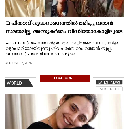
 പിതാവ് വൃദ്ധസദനത്തിൽ മരിച്ചു വരാൻ
സമയമില്ല,​ അന്ത്യകർമ്മം വീഡിയോകോളിലൂടെ
കണ്ട് മക്കൾ
ഛണ്ഡിഗർ: മഹാരാഷ്ട്രയിലെ അറിയപ്പെടുന്ന വസ്ത്ര
വ്യാപാരിയായിരുന്നു ശിവചരൺ റാം രത്തൻ ഗുപ്ത.
ഒന്നര വർഷമായി സോണിപ്പട്ടിലെ
വൃദ്ധസദനത്തിലായിരുന്നു താമസം. ഭാര്യ നേരത്തെ
AUGUST 07, 2026
മരിച്ചു. വാർദ്ധക്യസഹജമായ അസുഖത്തെത്തുടർന്ന്
കഴിഞ്ഞ ദിവസം പുലർച്ചെ 3.30 ഓടെ ശിവചരൺ മരിച്ചു.
LOAD MORE
LATEST NEWS
WORLD
MOST READ