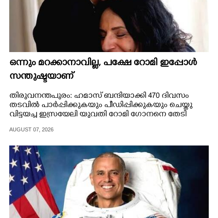
ഒന്നും മറക്കാനാവില്ല, പക്ഷേ റോമി ഇപ്പോൾ
സന്തുഷ്ടയാണ്
തിരുവനന്തപുരം: ഹമാസ് ബന്ദിയാക്കി 470 ദിവസം
തടവിൽ പാർപ്പിക്കുകയും പീഡിപ്പിക്കുകയും ചെയ്തു
വിട്ടയച്ച ഇസ്രയേലി യുവതി റോമി ഗോനനെ തേടി
ആശ്വാസ വാർത്തയെത്തി. തട്ടിക്കൊണ്ടുപോയ ഹമാസ്
AUGUST 07, 2026
സംഘത്തിലെ കമാൻഡർ അബ്ദുൽ റഹീം അൽ യൂസഫ്
കർദിയെ കഴിഞ്ഞ ദിവസം ഇസ്രയേലി സേന ഗാസയിൽ
വധിച്ചു. ഡോക്ടറായ അബ്ദുൽ റഹീമാണ് റോമിയെ
ഗാസയിലെ തടവിൽ ഉപദ്രവിക്കുകയും
മാനഭംഗപ്പെടുത്തുകയും ചെയ്തത്.