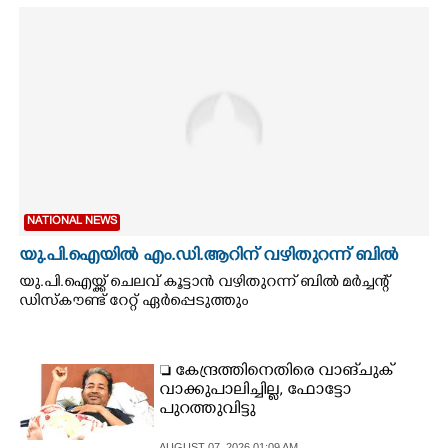
CINEMA
OPINION
PHOTOS
LIFESTYLE
NATIONAL NEWS
SPIRITUAL
യു.പി.ഐയിൽ എം.ഡി.ആറിന് വഴിതുറന്ന് ബിൽ
യു.പി.ഐയ്ക്ക് ചെലവ് കൂട്ടാൻ വഴിതുറന്ന് ബിൽ മർച്ചന്റ്
ഡിസ്കൗണ്ട് റേറ്റ് ഏർപ്പെടുത്തും
INFO+
ART
 കേന്ദ്രത്തിനെതിരെ വാങ്‌ചുക്
വാക്കുപാലിച്ചില്ല, ഫോട്ടോ
പുറത്തുവിട്ടു
ASTRO
AUGUST 07, 2026 01:09 AM