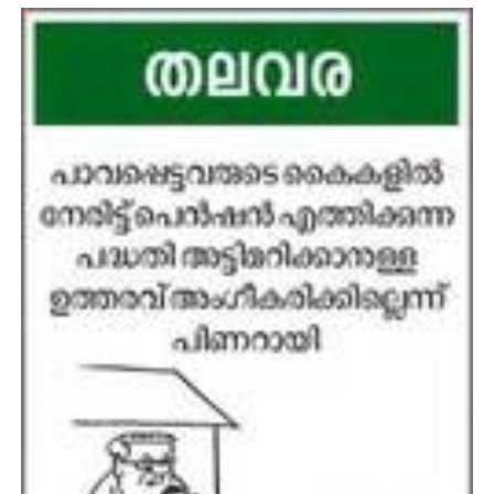
CINEMA
OPINION
PHOTOS
LIFESTYLE
SPIRITUAL
INFO+
ART
ASTRO