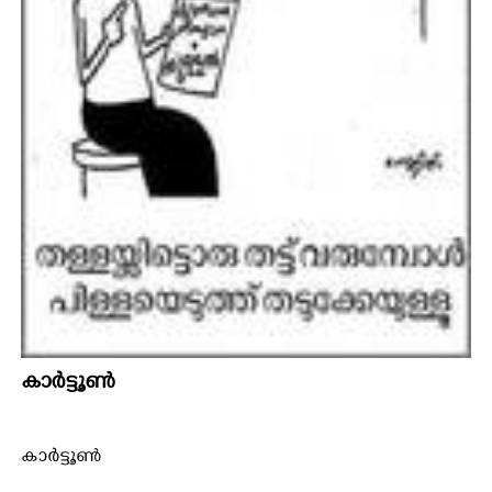
കാർട്ടൂൺ
കാർട്ടൂൺ