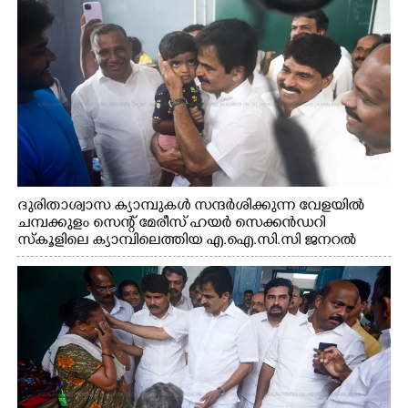
ദുരിതാശ്വാസ ക്യാമ്പുകൾ സന്ദർശിക്കുന്ന വേളയിൽ
ചമ്പക്കുളം സെന്റ് മേരീസ് ഹയർ സെക്കൻഡറി
സ്കൂളിലെ ക്യാമ്പിലെത്തിയ എ.ഐ.സി.സി ജനറൽ
സെക്രട്ടറി കെ.സി വേണുഗോപാൽ എം.പി കുരുന്നിനെ
എടുത്ത് ലാളിച്ചപ്പോൾ. സഹകരണ-എക്സൈസ്
വകുപ്പ് മന്ത്രി എം. ലിജു, കൃഷിവകുപ്പ് മന്ത്രി ടി. സിദ്ദിഖ്,
റെജി ചെറിയാൻ എം. എൽ. എ എന്നിവർ സമീപം