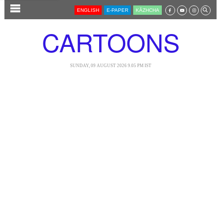
SECTIONS
ENGLISH
E-PAPER
KĀZHCHA
HOME
CARTOONS
LATEST
AUDIO
SUNDAY, 09 AUGUST 2026 9.05 PM IST
NOTIFIED NEWS
POLL
KERALA
LOCAL
NEWS 360
CASE DIARY