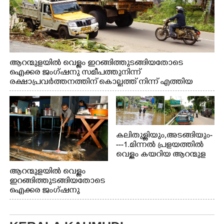
ആറന്മുളയിൽ വെള്ളം ഇറങ്ങിത്തുടങ്ങിയതോടെ
ഐക്കര ജംഗ്ഷനു സമീപത്തുനിന്ന്
രക്ഷാപ്രവർത്തനത്തിന് കൊല്ലത്ത് നിന്ന് എത്തിയ
ബോട്ടുകൾ തിരികെക്കൊണ്ടുപോകുന്നു.
കലിതുള്ളിയും,അടങ്ങിയും-
---1.മിന്നൽ പ്രളയത്തിൽ
വെള്ളം കയറിയ ആറന്മുള
പെട്രോൾ പമ്പിന്
ആറന്മുളയിൽ വെള്ളം
സമീപത്തെ റോ‌ഡ് രണ്ടാം
ഇറങ്ങിത്തുടങ്ങിയതോടെ
തീയതിയിലെ
ഐക്കര ജംഗ്ഷനു
കാഴ്ച.2.വെള്ളം
സമീപം ആറന്മുള
ഇറങ്ങിപ്പോൾ
കിടങ്ങന്നൂർ റോഡിന്
ഇന്നലെത്തെ
സമീപം പ്രവർത്തിക്കു
കാഴ്ച.രക്ഷാപ്രവർത്തന