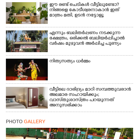
ഈ രണ്ട് ചെടികൾ വീട്ടിലുണ്ടോ?​
നിങ്ങളെ കോടീശ്വരനാകാൻ ഇത്
മാത്രം മതി,​ ഉടൻ നട്ടോളൂ
എന്നും ബലിതർപ്പണം നടക്കുന്ന
ക്ഷേത്രം,​ ഒരിക്കൽ ബലിയർപ്പിച്ചാൽ
വർഷം മുഴുവൻ അർപ്പിച്ച പുണ്യം
നിത്യസത്യം ധർമ്മം
വീട്ടിലെ ദാരിദ്ര്യം മാറി സമ്പത്തുവരാൻ
അലമാര സഹായിക്കും;
വാസ്‌തുശാസ്ത്രം പറയുന്നത്
അനുസരിക്കാം
PHOTO
GALLERY