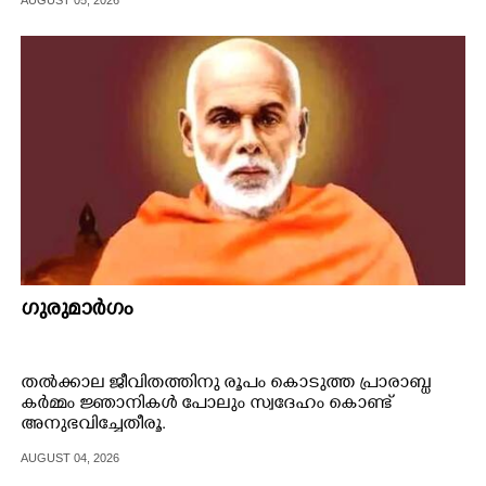
CARTOONS
LITERATURE
ZOOM
CONTACT US
ഗുരുമാർഗം
തൽക്കാല ജീവിതത്തിനു രൂപം കൊടുത്ത പ്രാരാബ്ധ
കർമ്മം ജ്ഞാനികൾ പോലും സ്വദേഹം കൊണ്ട്
അനുഭവിച്ചേതീരൂ.
AUGUST 04, 2026