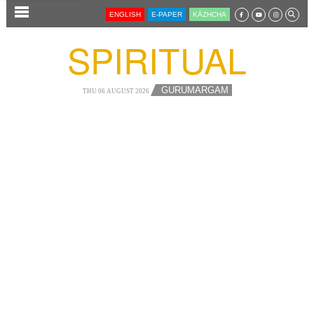
SECTIONS
ENGLISH
E-PAPER
KĀZHCHA
HOME
SPIRITUAL
LATEST
AUDIO
GURUMARGAM
THU 06 AUGUST 2026
NOTIFIED NEWS
POLL
KERALA
LOCAL
NEWS 360
CASE DIARY