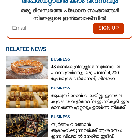
അപ്ഡേറ്റായിരിക്കാം ദിവസവും
ഒരു ദിവസത്തെ പ്രധാന സംഭവങ്ങൾ
നിങ്ങളുടെ ഇൻബോക്സിൽ
RELATED NEWS
BUSINESS
48 മണിക്കൂറിനുള്ളിൽ സ്വർണവില
പറന്നുയർന്നു; ഒരു പവന് 4,200
രൂപയുടെ വർദ്ധനവ്, വിവാഹ
സീസണിൽ കനത്ത തിരിച്ചടി
BUSINESS
ആശ്വസിക്കാൻ വകയില്ല; ഇന്നലെ
കുറഞ്ഞ സ്വർണവില ഇന്ന് കൂടി, ഈ
മാസത്തെ ഏറ്റവും ഉയർന്ന നിരക്ക്
BUSINESS
സ്വർണം വാങ്ങാൻ
ആഗ്രഹിക്കുന്നവർക്ക് ആശ്വാസം;
ഇന്ന് വിലയിൽ നേരിയ ഇടിവ്,