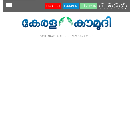
SECTIONS
ENGLISH
E-PAPER
KĀZHCHA
HOME
LATEST
SATURDAY, 08 AUGUST 2026 9.02 AM IST
AUDIO
NOTIFIED NEWS
POLL
KERALA
LOCAL
NEWS 360
CASE DIARY