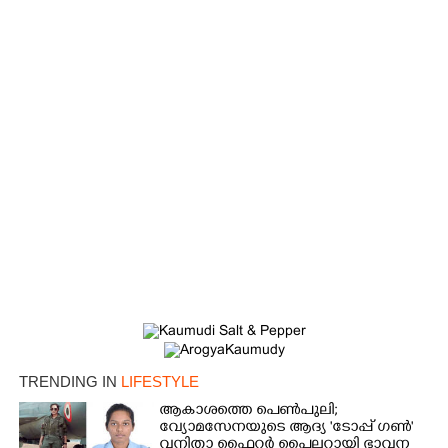
TRENDING IN
LIFESTYLE
ആകാശത്തെ പെൺപുലി;
വ്യോമസേനയുടെ ആദ്യ 'ടോപ്പ് ഗൺ'
വനിതാ ഫൈറ്റർ പൈലറ്റായി ഭാവന