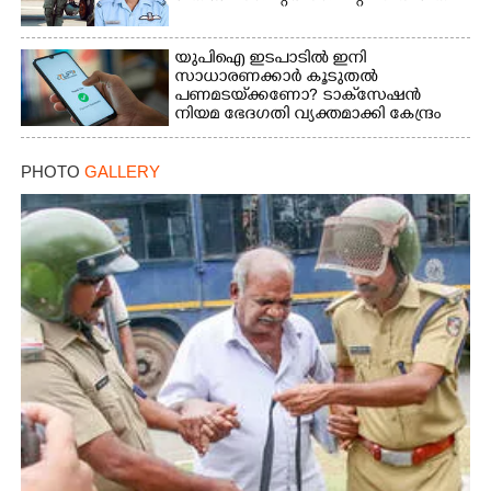
യുപിഐ ഇടപാടിൽ ഇനി
സാധാരണക്കാർ കൂടുതൽ
പണമടയ്‌ക്കണോ?​ ടാക്‌സേഷൻ
നിയമ ഭേദഗതി വ്യക്തമാക്കി കേന്ദ്രം
PHOTO
GALLERY