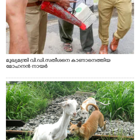
മുഖ്യമന്ത്രി വി.ഡി.സതീശനെ കാണാനെത്തിയ
മോഹനൻ നായർ