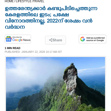
HOME /
LIFESTYLE /
TRAVEL
CINEMA
ഉത്തരേന്ത്യക്കാർ കണ്ടുപിടിച്ചെത്തുന്ന
കേരളത്തിലെ ഇടം; പക്ഷേ
OPINION
വിനോദത്തിനല്ല, 2022ന് ശേഷം വൻ
വർദ്ധന
PHOTOS
Share
LIFESTYLE
1 MIN READ
PUBLISHED: JANUARY 22, 2026 10:17 AM IST
SPIRITUAL
INFO+
ART
ASTRO