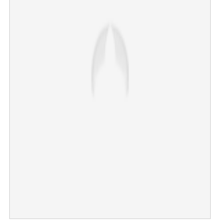
×
Share this link
Copy Link