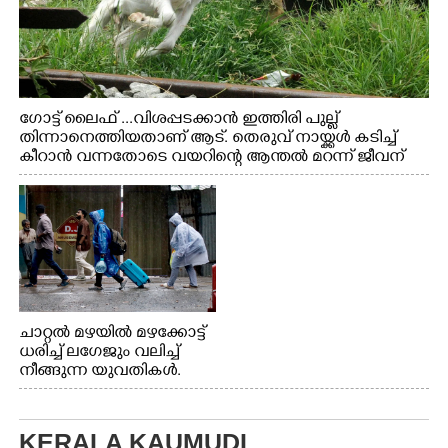
ഗോട്ട് ലൈഫ് ...വിശപ്പടക്കാൻ ഇത്തിരി പുല്ല്
തിന്നാനെത്തിയതാണ് ആട്. തെരുവ് നായ്ക്കൾ കടിച്ച്
കീറാൻ വന്നതോടെ വയറിന്റെ ആന്തൽ മറന്ന് ജീവന്
വേണ്ടിയായി ഓട്ടം. എറണാകുളം വാത്തുരുത്തിയിൽ
നിന്നുള്ള കാഴ്ച
ചാറ്റൽ മഴയിൽ മഴക്കോട്ട്
ധരിച്ച് ലഗേജും വലിച്ച്
നീങ്ങുന്ന യുവതികൾ.
എറണാകുളം മേനകയിൽ
നിന്നുള്ള കാഴ്ച
KERALA KAUMUDI