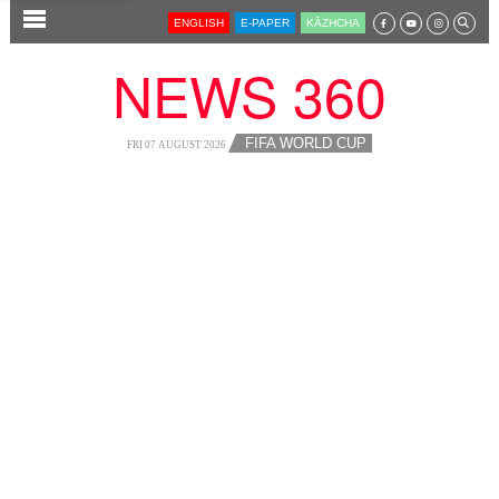
SECTIONS
ENGLISH
E-PAPER
KĀZHCHA
HOME
NEWS 360
LATEST
AUDIO
FIFA WORLD CUP
FRI 07 AUGUST 2026
NOTIFIED NEWS
POLL
KERALA
LOCAL
NEWS 360
CASE DIARY