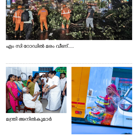
എം സി റോഡിൽ മരം വീണ്.....
മന്ത്രി അനിൽകുമാർ