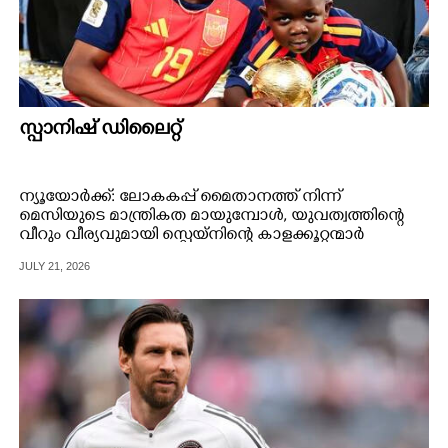
സ്പാനിഷ് ഡിലൈറ്റ്
ന്യൂയോർക്ക്: ലോകകപ്പ് മൈതാനത്ത് നിന്ന്
മെസിയുടെ മാന്ത്രികത മായുമ്പോൾ, യുവത്വത്തിന്റെ
വീറും വീര്യവുമായി സ്പെയ്നിന്റെ കാളക്കൂറ്റന്മാർ
ഇനിയുള്ള നാലുകൊല്ലം ലോകഫുട്ബാളിന്റെ
JULY 21, 2026
കനകസിംഹാസനത്തിന് അവകാശികൾ.