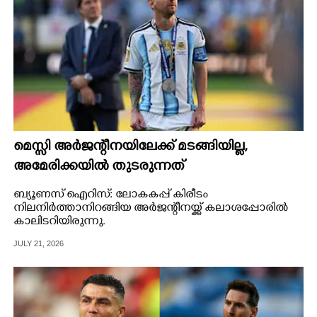
മെസ്സി അര്‍ജന്റീനയിലേക്ക് മടങ്ങിയില്ല,
അമേരിക്കയില്‍ തുടരുന്നത്
സഹതാരത്തിനൊപ്പം; കാരണം അറിയിച്ച്
ബ്യൂണസ് ഐറിസ്: ലോകകപ്പ് കിരീടം
എഎഫ്എ
നിലനിര്‍ത്താനിറങ്ങിയ അര്‍ജന്റീനയ്ക്ക് കലാശപ്പോരില്‍
കാലിടറിയിരുന്നു.
JULY 21, 2026