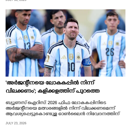
റോബർട്ടോ അയാലയ്ക്കുമെതിരെ നടപടി
ഉണ്ടാകുമെന്നാണ് വിവരം.
CARTOONS
LITERATURE
ZOOM
CONTACT US
'അർജന്റീനയെ ലോകകപ്പിൽ നിന്ന്
വിലക്കണം'; കളിക്കളത്തിന് പുറത്തെ
എതിരാളികളും നിസാരക്കാരല്ല
ബ്യൂണസ് ഐറിസ്: 2026 ഫിഫ ലോകകപ്പിനിടെ
അർജന്റീനയെ മത്സരങ്ങളിൽ നിന്ന് വിലക്കണമെന്ന്
ആവശ്യപ്പെട്ടുകൊണ്ടുള്ള ഓൺലൈൻ നിവേദനത്തിന്
ലഭിച്ചത് 23 മില്യൺ ഒപ്പുകൾ.
JULY 23, 2026