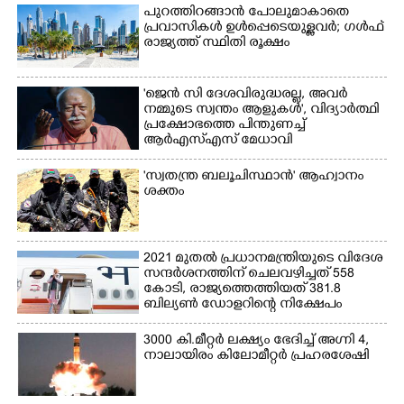
പുറത്തിറങ്ങാൻ പോലുമാകാതെ
പ്രവാസികൾ ഉൾപ്പെടെയുള്ളവർ; ഗൾഫ്
രാജ്യത്ത് സ്ഥിതി രൂക്ഷം
'ജെൻ സി ദേശവിരുദ്ധരല്ല, അവർ
നമ്മുടെ സ്വന്തം ആളുകൾ', വിദ്യാർത്ഥി
പ്രക്ഷോഭത്തെ പിന്തുണച്ച്
ആർഎസ്‌എസ് മേധാവി
'സ്വതന്ത്ര ബലൂചിസ്ഥാൻ' ആഹ്വാനം
ശക്തം
2021 മുതൽ പ്രധാനമന്ത്രിയുടെ വിദേശ
സന്ദർശനത്തിന് ചെലവഴിച്ചത് 558
കോടി, രാജ്യത്തെത്തിയത് 381.8
ബില്യൺ ഡോളറിന്റെ നിക്ഷേപം
3000 കി.മീറ്റർ ലക്ഷ്യം ഭേദിച്ച് അഗ്നി 4,
നാലായിരം കിലോമീറ്റർ പ്രഹരശേഷി