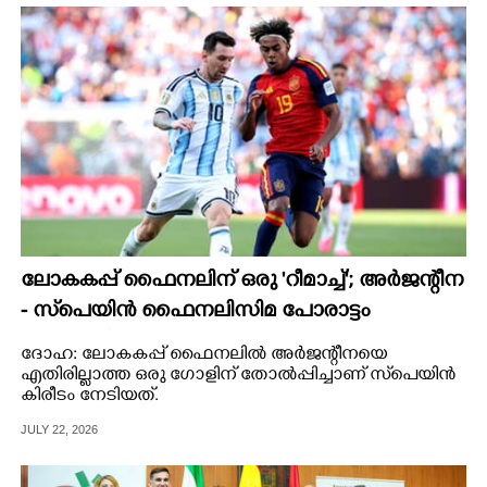
ലോകകപ്പ് ഫൈനലിന് ഒരു 'റീമാച്ച്'; അര്‍ജന്റീന
- സ്‌പെയിന്‍ ഫൈനലിസിമ പോരാട്ടം
നവംബറില്‍
ദോഹ: ലോകകപ്പ് ഫൈനലില്‍ അര്‍ജന്റീനയെ
എതിരില്ലാത്ത ഒരു ഗോളിന് തോല്‍പ്പിച്ചാണ് സ്‌പെയിന്‍
കിരീടം നേടിയത്.
JULY 22, 2026