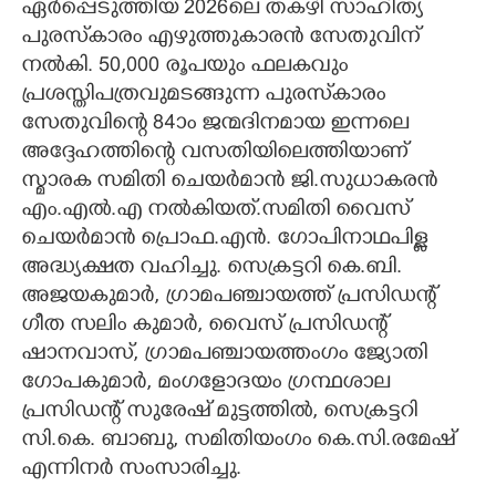
ഏർപ്പെടുത്തിയ 2026ലെ തകഴി സാഹിത്യ
പുരസ്‌കാരം എഴുത്തുകാരൻ സേതുവിന്
CARTOONS
നൽകി. 50,000 രൂപയും ഫലകവും
പ്രശസ്തിപത്രവുമടങ്ങുന്ന പുരസ്‌കാരം
LITERATURE
സേതുവിന്റെ 84ാം ജന്മദിനമായ ഇന്നലെ
അദ്ദേഹത്തിന്റെ വസതിയിലെത്തിയാണ്
ZOOM
സ്മാരക സമിതി ചെയർമാൻ ജി.സുധാകരൻ
എം.എൽ.എ നൽകിയത്.സമിതി വൈസ്
CONTACT US
ചെയർമാൻ പ്രൊഫ.എൻ. ഗോപിനാഥപിള്ള
അദ്ധ്യക്ഷത വഹിച്ചു. സെക്രട്ടറി കെ.ബി.
അജയകുമാർ, ഗ്രാമപഞ്ചായത്ത് പ്രസിഡന്റ്
ഗീത സലിം കുമാർ, വൈസ് പ്രസിഡന്റ്
ഷാനവാസ്, ഗ്രാമപഞ്ചായത്തംഗം ജ്യോതി
ഗോപകുമാർ, മംഗളോദയം ഗ്രന്ഥശാല
പ്രസിഡന്റ് സുരേഷ് മുട്ടത്തിൽ, സെക്രട്ടറി
സി.കെ. ബാബു, സമിതിയംഗം കെ.സി.രമേഷ്
എന്നിനർ സംസാരിച്ചു.