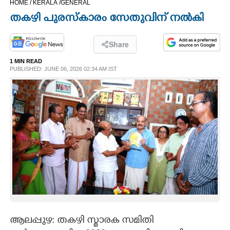
HOME /
KERALA /
GENERAL
CINEMA
തകഴി പുരസ്കാരം സേതുവിന് നൽകി
OPINION
Share
1 MIN READ
PHOTOS
PUBLISHED: JUNE 06, 2026 02:34 AM IST
LIFESTYLE
SPIRITUAL
INFO+
ART
ASTRO
ആലപ്പുഴ: തകഴി സ്മാരക സമിതി