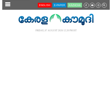
SECTIONS
ENGLISH
E-PAPER
KĀZHCHA
HOME
LATEST
FRIDAY, 07 AUGUST 2026 12.20 PM IST
AUDIO
NOTIFIED NEWS
POLL
KERALA
LOCAL
NEWS 360
CASE DIARY