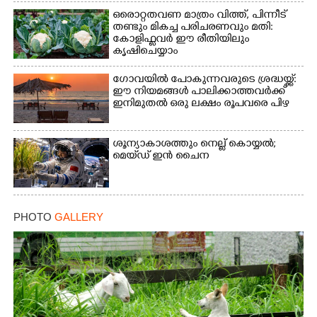
ഒരൊറ്റതവണ മാത്രം വിത്ത്, പിന്നീട്
തണ്ടും മികച്ച പരിചരണവും മതി:
കോളിഫ്ലവർ ഈ രീതിയിലും
കൃഷിചെയ്യാം
ഗോവയിൽ പോകുന്നവരുടെ ശ്രദ്ധയ്ക്ക്:
ഈ നിയമങ്ങൾ പാലിക്കാത്തവർക്ക്
ഇനിമുതൽ ഒരു ലക്ഷം രൂപവരെ പിഴ
ശൂന്യാകാശത്തും നെല്ല് കൊയ്യൽ;
മെയ്‌ഡ് ഇൻ ചൈന
PHOTO
GALLERY