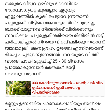
നമ്മുടെ വീട്ടുവളപ്പിലും ടെറസിലും
CARTOONS
ഗ്രോബാഗുകളിലുമെല്ലാം ഏറ്റവും
എളുപ്പത്തിൽ കൃഷി ചെയ്യാവുന്നതാണ്
പച്ചമുളക്. വീട്ടിലെ ആവശ്യത്തിന് മാത്രമല്ല,
LITERATURE
ബാക്കിവരുന്നവ നിങ്ങൾക്ക് വിൽക്കാനും
സാധിക്കും. പച്ചമുളക് ശരിയായ രീതിയിൽ നട്ട്
ZOOM
പരിപാലിച്ചാൽ നിറയെ വിളവ് ലഭിക്കുന്നതാണ്.
ജ്വാലാമുഖി, അനുഗ്രഹ, ഉജ്ജ്വല എന്നിവയാണ്
CONTACT US
മികച്ച പച്ചമുളക് ഇനങ്ങൾ. ഇവയുടെ വിത്ത്
വാങ്ങി പാകി മുളപ്പിച്ച് 25 - 30 ദിവസം
പ്രായമാകുമ്പോൾ തൈകൾ മാറ്റി
നടാവുന്നതാണ്.
333 കോടിയുടെ വമ്പന്‍ പദ്ധതി; കാര്‍ഷിക
ഉത്പന്നങ്ങള്‍ ഇനി ആഗോള
വിപണിയിലേക്ക്
മണ്ണും ഉണങ്ങിയ ചാണകപ്പൊടിയും അൽപ്പം