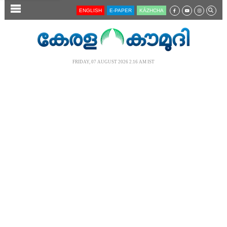
SECTIONS
ENGLISH
E-PAPER
KĀZHCHA
HOME
LATEST
FRIDAY, 07 AUGUST 2026 2.16 AM IST
AUDIO
NOTIFIED NEWS
POLL
KERALA
LOCAL
NEWS 360
CASE DIARY