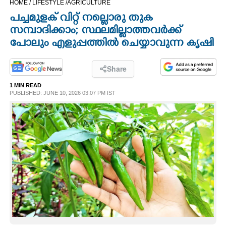
HOME /
LIFESTYLE /
AGRICULTURE
CINEMA
പച്ചമുളക് വിറ്റ് നല്ലൊരു തുക
സമ്പാദിക്കാം; സ്ഥലമില്ലാത്തവർക്ക്
OPINION
പോലും എളുപ്പത്തിൽ ചെയ്യാവുന്ന കൃഷി
PHOTOS
Share
1 MIN READ
PUBLISHED: JUNE 10, 2026 03:07 PM IST
LIFESTYLE
SPIRITUAL
INFO+
ART
ASTRO