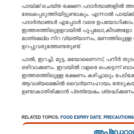
പായ്ക്ക് ചെയ്ത ഭക്ഷണ പദാർത്ഥങ്ങളിൽ അ
രേഖപ്പെടുത്തിയിട്ടുണ്ടാകും. എന്നാൽ പായ്
പദാർത്ഥങ്ങൾ എപ്പോൾ വരെ ഉപയോഗിക്കാം എ
ഇത്തരത്തിലുളളവയിൽ പൂപ്പലോ,കീടങ്ങളോ ഉണ്
മാത്രമല്ല നിറ വ്യത്യാസം,​ മണത്തിലുള്
ഉറപ്പുവരുത്തേണ്ടതുണ്ട്.
പാൽ, ഇറച്ചി, മുട്ട, മയോണൈസ്, പനീർ തു
ഒഴിവാക്കണം. ഇവയിൽ വളരെ പെട്ടെന്ന് ബാ
ഇത്തരത്തിലുള്ള ഭക്ഷണം കഴിച്ചാലും പേടിക്
ആവശ്യമെങ്കിൽ വൈദ്യസഹായം തേടുകയുമ
ഉണ്ടാകാതിരിക്കാൻ പ്രത്യേകം ശ്രദ്ധിക്കണം
RELATED TOPICS:
FOOD EXPIRY DATE
,
PRECAUTIONS
അപ്ഡേറ്റാ