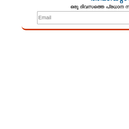
ഒരു ദിവസത്തെ പ്രധാന
എക്സ്പയറി ഡേറ
കഴിച്ചുപോയോ? ന
സംഭവിക്കും, ച