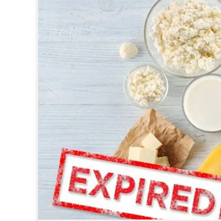
CINEMA
OPINION
PHOTOS
LIFESTYLE
SPIRITUAL
INFO+
ART
ASTRO