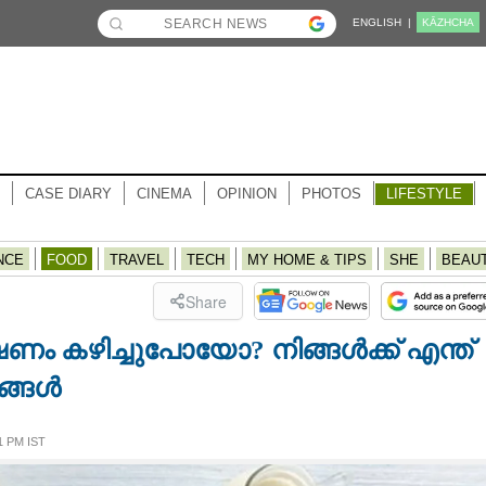
ENGLISH |
KĀZHCHA
CASE DIARY
CINEMA
OPINION
PHOTOS
LIFESTYLE
NCE
FOOD
TRAVEL
TECH
MY HOME & TIPS
SHE
BEAU
Share
ഷണം കഴിച്ചുപോയോ? നിങ്ങൾക്ക് എന്ത്
ങ്ങൾ
1 PM IST