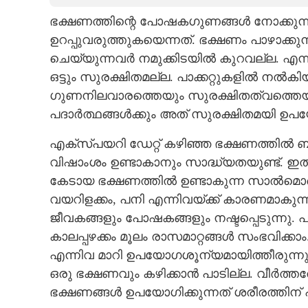
ഭക്ഷണത്തിന്റെ പോഷകഗുണങ്ങൾ നോക്കുന
CARTOONS
ഉറപ്പുവരുത്തുകയെന്നത്. ഭക്ഷണം പാഴാക്കുന
ചെയ്യുന്നവർ നമുക്കിടയിൽ കുറവല്ല. എന്ന
LITERATURE
ഒട്ടും സുരക്ഷിതമല്ല. പാക്കറ്റുകളിൽ നൽക
ഗുണനിലവാരത്തെയും സുരക്ഷിതത്വത്തെയുമാ
ZOOM
പദാർത്ഥങ്ങൾക്കും അത് സുരക്ഷിതമയി ഉപയ
എക്സ്പയറി ഡേറ്റ് കഴിഞ്ഞ ഭക്ഷണത്തിൽ 
CONTACT US
വിഷാംശം ഉണ്ടാകാനും സാദ്ധ്യതയുണ്ട്. ഇ
കേടായ ഭക്ഷണത്തിൽ ഉണ്ടാകുന്ന സാൽമൊണെ
വയറിളക്കം, പനി എന്നിവയ്ക്ക് കാരണമാകു
ജീവകങ്ങളും പോഷകങ്ങളും നഷ്ടപ്പെടുന്നു. പാക
കാലപ്പഴക്കം മൂലം രാസമാറ്റങ്ങൾ സംഭവിക്ക
എന്നിവ മാറി ഉപയോഗശൂന്യമായിത്തീരുന്നു.
ഒരു ഭക്ഷണവും കഴിക്കാൻ പാടില്ല. വീർത്തത
ഭക്ഷണങ്ങൾ ഉപയോഗിക്കുന്നത് ശരീരത്തിന്