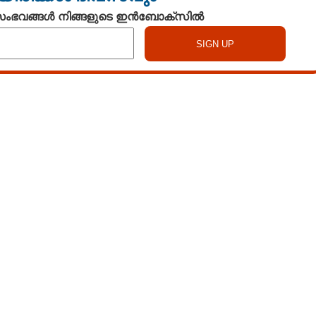
 സംഭവങ്ങൾ നിങ്ങളുടെ ഇൻബോക്സിൽ
Copy Link
്റ് കഴിഞ്ഞ ഭക്ഷണം
ിങ്ങൾക്ക് എന്ത്
െയ്യേണ്ട കാര്യങ്ങൾ