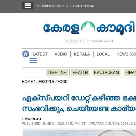
SECTIONS
FOUNDER EDITOR : K SUKUMARAN BA
HOME
LATEST
AUDIO
FRIDAY, 07 AUGUST 2026 4.02 AM IST
NOTIFIED NEWS
LATEST
AUDIO
KERALA
LOCAL
NEWS 360
POLL
KERALA
TIMELINE
HEALTH
KAUTHUKAM
FINA
HOME /
LIFESTYLE /
FOOD
LOCAL
എക്സ്പയറി ഡേറ്റ് കഴിഞ്ഞ ഭക്
NEWS 360
സംഭവിക്കും, ചെയ്യേണ്ട കാര്യ
1 MIN READ
CASE DIARY
PUBLISHED: JUNE 04, 2026 04:51 PM IST
|
UPDATED: JUNE 04, 2026 10:1