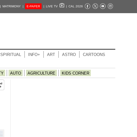
|
MATRIMONY |
E-PAPER
|
LIVE TV
|
CAL 2026
SPIRITUAL
INFO+
ART
ASTRO
CARTOONS
TY
AUTO
AGRICULTURE
KIDS CORNER