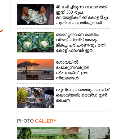
40 ലഭിച്ചിരുന്ന സ്ഥാനത്ത്
ഇനി 350 രൂപ,
മലയാളികൾക്ക് കോളടിച്ചു:
പുതിയ പദ്ധതിയുമായി
നാളികേര ബോർഡ്
ഒരൊറ്റതവണ മാത്രം
വിത്ത്, പിന്നീട് തണ്ടും
മികച്ച പരിചരണവും മതി:
കോളിഫ്ലവർ ഈ
രീതിയിലും കൃഷിചെയ്യാം
ഗോവയിൽ
പോകുന്നവരുടെ
ശ്രദ്ധയ്ക്ക്: ഈ
നിയമങ്ങൾ
പാലിക്കാത്തവർക്ക്
ഇനിമുതൽ ഒരു ലക്ഷം
ശൂന്യാകാശത്തും നെല്ല്
രൂപവരെ പിഴ
കൊയ്യൽ; മെയ്‌ഡ് ഇൻ
ചൈന
PHOTO
GALLERY