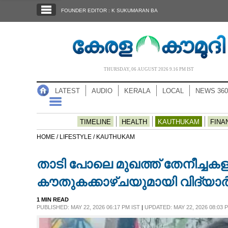
SECTIONS
FOUNDER EDITOR : K SUKUMARAN BA
HOME
LATEST
AUDIO
THURSDAY, 06 AUGUST 2026 9.16 PM IST
NOTIFIED NEWS
LATEST
AUDIO
KERALA
LOCAL
NEWS 360
POLL
KERALA
TIMELINE
HEALTH
KAUTHUKAM
FINA
HOME /
LIFESTYLE /
KAUTHUKAM
LOCAL
താടി പോലെ മുഖത്ത് തേനീച്ചകളുമാ
NEWS 360
കൗതുകക്കാഴ്ചയുമായി വിദ്യാർ
1 MIN READ
CASE DIARY
PUBLISHED: MAY 22, 2026 06:17 PM IST
|
UPDATED: MAY 22, 2026 08:03 