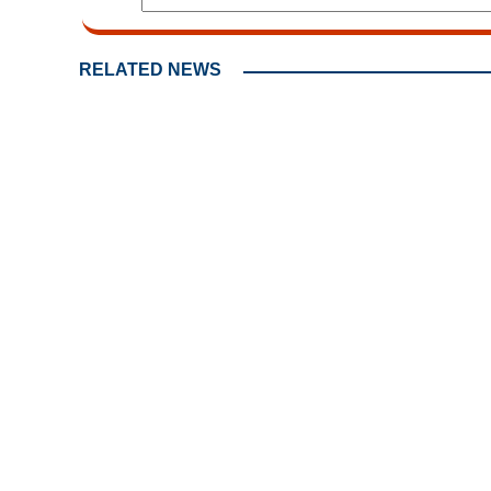
RELATED NEWS
താടി പോലെ മുഖത്ത് തേനീച്ചകളുമായി
നിന്നത് മിനിട്ടുകള