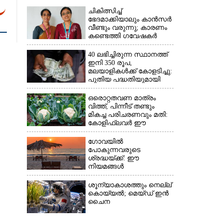
ചികിത്സിച്ച്
ഭേദമാക്കിയാലും കാൻസർ
വീണ്ടും വരുന്നു; കാരണം
കണ്ടെത്തി ഗവേഷകർ
40 ലഭിച്ചിരുന്ന സ്ഥാനത്ത്
ഇനി 350 രൂപ,
മലയാളികൾക്ക് കോളടിച്ചു:
പുതിയ പദ്ധതിയുമായി
നാളികേര ബോർഡ്
ഒരൊറ്റതവണ മാത്രം
വിത്ത്, പിന്നീട് തണ്ടും
മികച്ച പരിചരണവും മതി:
കോളിഫ്ലവർ ഈ
രീതിയിലും കൃഷിചെയ്യാം
ഗോവയിൽ
പോകുന്നവരുടെ
ശ്രദ്ധയ്ക്ക്: ഈ
നിയമങ്ങൾ
പാലിക്കാത്തവർക്ക്
ഇനിമുതൽ ഒരു ലക്ഷം
ശൂന്യാകാശത്തും നെല്ല്
രൂപവരെ പിഴ
കൊയ്യൽ; മെയ്‌ഡ് ഇൻ
ചൈന