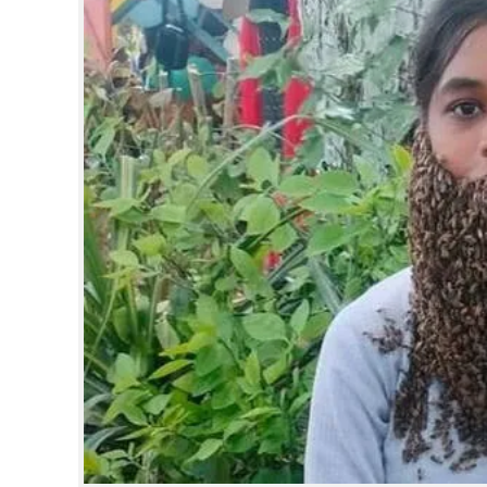
CINEMA
OPINION
PHOTOS
LIFESTYLE
SPIRITUAL
INFO+
ART
ASTRO