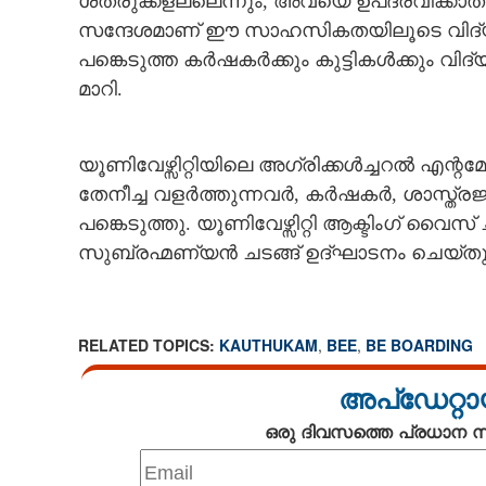
ശത്രുക്കളല്ലെന്നും, അവയെ ഉപദ്രവിക്കാതിര
സന്ദേശമാണ് ഈ സാഹസികതയിലൂടെ വിദ്യാ
പങ്കെടുത്ത കർഷകർക്കും കുട്ടികൾക്കും വ
മാറി.
യൂണിവേഴ്സിറ്റിയിലെ അഗ്രിക്കൾച്ചറൽ എന്റ
തേനീച്ച വളർത്തുന്നവർ, കർഷകർ, ശാസ്ത്രജ
പങ്കെടുത്തു. യൂണിവേഴ്സിറ്റി ആക്ടിംഗ് വ
സുബ്രഹ്മണ്യൻ ചടങ്ങ് ഉദ്ഘാടനം ചെയ്തു
RELATED TOPICS:
KAUTHUKAM
,
BEE
,
BE BOARDING
അപ്ഡേറ്റാ
ഒരു ദിവസത്തെ പ്രധാന