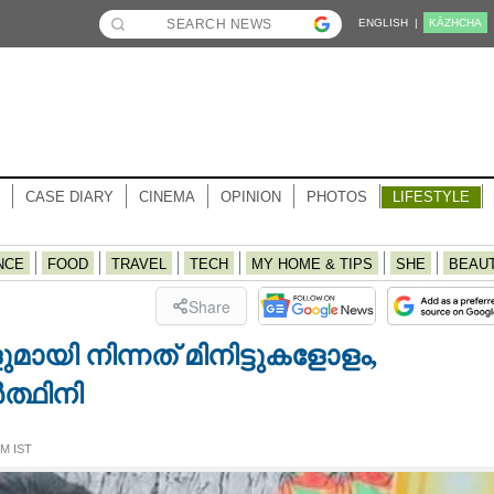
ENGLISH |
KĀZHCHA
CASE DIARY
CINEMA
OPINION
PHOTOS
LIFESTYLE
NCE
FOOD
TRAVEL
TECH
MY HOME & TIPS
SHE
BEAU
Share
യി നിന്നത് മിനിട്ടുകളോളം,​ ​
ത്ഥിനി
PM IST