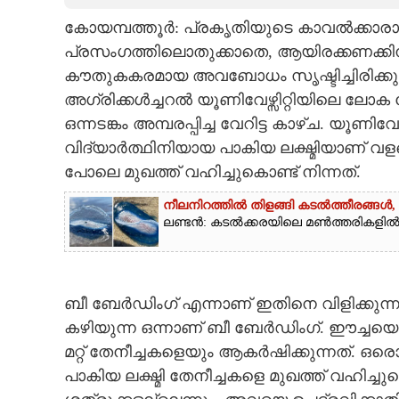
കോയമ്പത്തൂർ: പ്രകൃതിയുടെ കാവൽക്കാരാ
CARTOONS
പ്രസംഗത്തിലൊതുക്കാതെ, ആയിരക്കണക്കിന് 
കൗതുകകരമായ അവബോധം സൃഷ്ടിച്ചിരിക്കുക
LITERATURE
അഗ്രിക്കൾച്ചറൽ യൂണിവേഴ്സിറ്റിയിലെ ലോ
ഒന്നടങ്കം അമ്പരപ്പിച്ച വേറിട്ട കാഴ്ച. യൂണി
ZOOM
വിദ്യാർത്ഥിനിയായ പാകിയ ലക്ഷ്മിയാണ് വളര
പോലെ മുഖത്ത് വഹിച്ചുകൊണ്ട് നിന്നത്.
CONTACT US
നീലനിറത്തിൽ തിളങ്ങി കടൽത്തീരങ്ങൾ, അമ
ലണ്ടൻ: കടൽക്കരയിലെ മൺത്തരികളിൽ നിറ
ബീ ബേർഡിംഗ് എന്നാണ് ഇതിനെ വിളിക്കുന്
കഴിയുന്ന ഒന്നാണ് ബീ ബേർഡിംഗ്. ഈച്ചയെ
മറ്റ് തേനീച്ചകളെയും ആകർഷിക്കുന്നത്. ഒര
പാകിയ ലക്ഷ്മി തേനീച്ചകളെ മുഖത്ത് വഹിച്ചു