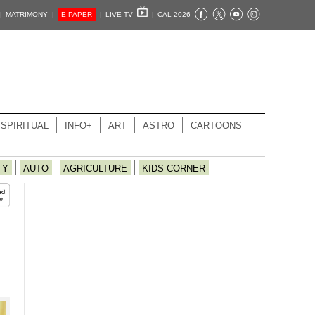
|
MATRIMONY |
E-PAPER
|
LIVE TV
|
CAL 2026
SPIRITUAL
INFO+
ART
ASTRO
CARTOONS
TY
AUTO
AGRICULTURE
KIDS CORNER