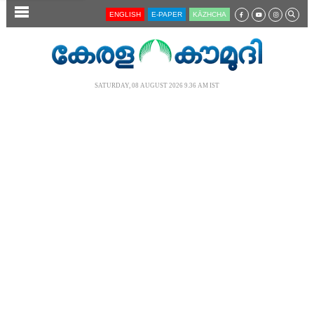
SECTIONS
ENGLISH
E-PAPER
KĀZHCHA
HOME
LATEST
SATURDAY, 08 AUGUST 2026 9.36 AM IST
AUDIO
NOTIFIED NEWS
POLL
KERALA
LOCAL
NEWS 360
CASE DIARY