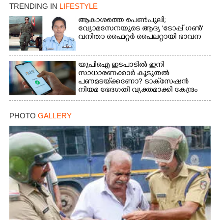
TRENDING IN
LIFESTYLE
ആകാശത്തെ പെൺപുലി;
വ്യോമസേനയുടെ ആദ്യ 'ടോപ്പ് ഗൺ'
വനിതാ ഫൈറ്റർ പൈലറ്റായി ഭാവന
യുപിഐ ഇടപാടിൽ ഇനി
സാധാരണക്കാർ കൂടുതൽ
പണമടയ്‌ക്കണോ?​ ടാക്‌സേഷൻ
നിയമ ഭേദഗതി വ്യക്തമാക്കി കേന്ദ്രം
PHOTO
GALLERY
×
Share this link