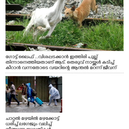
ഗോട്ട് ലൈഫ് ...വിശപ്പടക്കാൻ ഇത്തിരി പുല്ല്
തിന്നാനെത്തിയതാണ് ആട്. തെരുവ് നായ്ക്കൾ കടിച്ച്
കീറാൻ വന്നതോടെ വയറിന്റെ ആന്തൽ മറന്ന് ജീവന്
വേണ്ടിയായി ഓട്ടം. എറണാകുളം വാത്തുരുത്തിയിൽ
നിന്നുള്ള കാഴ്ച
ചാറ്റൽ മഴയിൽ മഴക്കോട്ട്
ധരിച്ച് ലഗേജും വലിച്ച്