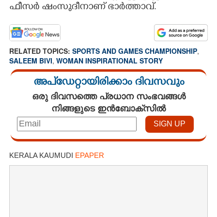
ഫീ​സർ ഷം​സു​ദീ​നാ​ണ് ഭാർ​ത്താ​വ്.
RELATED TOPICS:
SPORTS AND GAMES CHAMPIONSHIP
,
SALEEM BIVI
,
WOMAN INSPIRATIONAL STORY
അപ്ഡേറ്റായിരിക്കാം ദിവസവും
ഒരു ദിവസത്തെ പ്രധാന സംഭവങ്ങൾ
നിങ്ങളുടെ ഇൻബോക്സിൽ
KERALA KAUMUDI
EPAPER