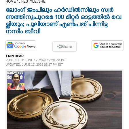
HOME /
LIFESTYLE /
SHE
CINEMA
ലോംഗ് ജംപിലും ഹർ​ഡിൽ​സിലും സ്വർ​
ണത്തിനുപുറമെ 100 മീ​റ്റർ ഓട്ടത്തിൽ വെ​
OPINION
ള്ളിയും​; പുലിയാണ് എൺപത് പിന്നിട്ട
നസീം ബീവി
PHOTOS
Share
LIFESTYLE
1 MIN READ
PUBLISHED: JUNE 17, 2026 12:28 PM IST
UPDATED: JUNE 17, 2026 08:27 PM IST
SPIRITUAL
INFO+
ART
ASTRO