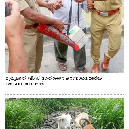
Copy Link
മുഖ്യമന്ത്രി വി.ഡി.സതീശനെ കാണാനെത്തിയ
മോഹനൻ നായർ