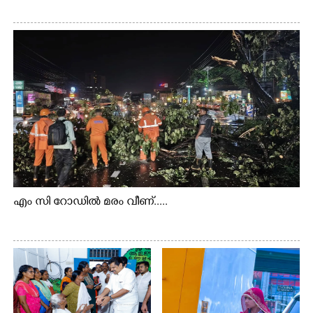
എം സി റോഡിൽ മരം വീണ്.....