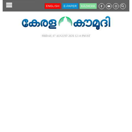
SECTIONS
ENGLISH
E-PAPER
KĀZHCHA
HOME
LATEST
FRIDAY, 07 AUGUST 2026 12.14 PM IST
AUDIO
NOTIFIED NEWS
POLL
KERALA
LOCAL
NEWS 360
CASE DIARY