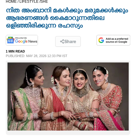
HOME /
LIFESTYLE /
SHE
CINEMA
നിത അംബാനി മകൾക്കും മരുമക്കൾക്കും
ആഭരണങ്ങൾ കൈമാറുന്നതിലെ
OPINION
ഒളിഞ്ഞിരിക്കുന്ന രഹസ്യം
PHOTOS
Share
1 MIN READ
PUBLISHED: MAY 28, 2026 12:33 PM IST
LIFESTYLE
SPIRITUAL
INFO+
ART
ASTRO