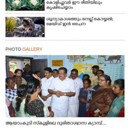
കോളിഫ്ലവർ ഈ രീതിയിലും
കൃഷിചെയ്യാം
ശൂന്യാകാശത്തും നെല്ല് കൊയ്യൽ;
മെയ്‌ഡ് ഇൻ ചൈന
PHOTO
GALLERY
ആയാംകുടി സ്‌കൂളിലെ ദുരിതാശ്വാസ ക്യാമ്പ്....