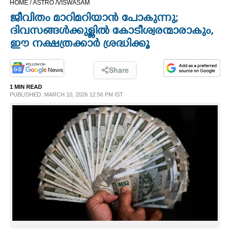
HOME /
ASTRO /
VISWASAM
CINEMA
ജീവിതം മാറിമറിയാൻ പോകുന്നു;
ദിവസങ്ങൾക്കുള്ളിൽ കോടീശ്വരന്മാരാകും,
OPINION
ഈ നക്ഷത്രക്കാർ ശ്രദ്ധിക്കൂ
PHOTOS
Share
1 MIN READ
PUBLISHED: MARCH 10, 2026 12:56 PM IST
LIFESTYLE
SPIRITUAL
INFO+
ART
ASTRO