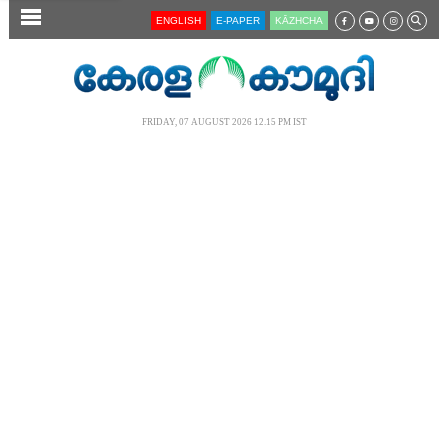
SECTIONS
ENGLISH
E-PAPER
KĀZHCHA
HOME
LATEST
FRIDAY, 07 AUGUST 2026 12.15 PM IST
AUDIO
NOTIFIED NEWS
POLL
KERALA
LOCAL
NEWS 360
CASE DIARY