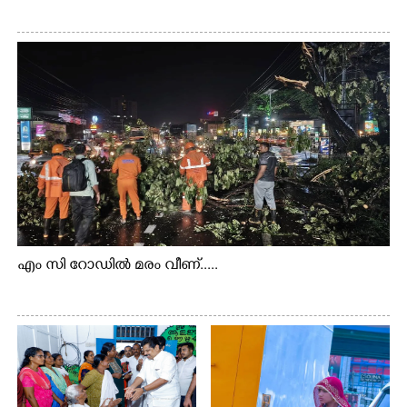
എം സി റോഡിൽ മരം വീണ്.....