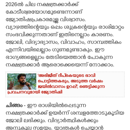
2026ൽ ചില നക്ഷത്രക്കാർക്ക്
CARTOONS
കോടീശ്വരയോഗമുണ്ടെന്നാണ്
ജ്യോതിഷപ്രകാരമുള്ള വിശ്വാസം.
വ്യാഴത്തിന്റെയും ഒപ്പം ശുക്രന്റെയും രാശിമാറ്റം
LITERATURE
സംഭവിക്കുന്നതാണ് ഇതിനെല്ലാം കാരണം.
ജോലി, വിദ്യാഭ്യാസം, വിവാഹം, സാമ്പത്തികം
ZOOM
എന്നിവയിലെല്ലാം ഗുണമുണ്ടാകും. ഈ
ഭാഗ്യങ്ങളെല്ലാം തേടിയെത്താൻ പോകുന്ന
CONTACT US
നക്ഷത്രക്കാർ ആരൊക്കെയെന്ന് നോക്കാം.
'അഭിജീത് ദീപ്‌കെയുടെ ഭാവി
പൊട്ടിത്തകരും, അടുത്ത വർഷം
ജയിൽവാസം ഉറപ്പ്'; ഞെട്ടിക്കുന്ന
പ്രവചനവുമായി ജ്യോതിഷി
ചിങ്ങം
- ഈ രാശിയിൽപ്പെടുന്ന
നക്ഷത്രക്കാർക്ക് ഉയർന്ന് ശമ്പളത്തോടുകൂടിയ
ജോലി ലഭിക്കും. വിദ്യാർത്ഥികൾക്കും
അനുകൂല സമയം. യാത്രകൾ ചെയ്യാൻ