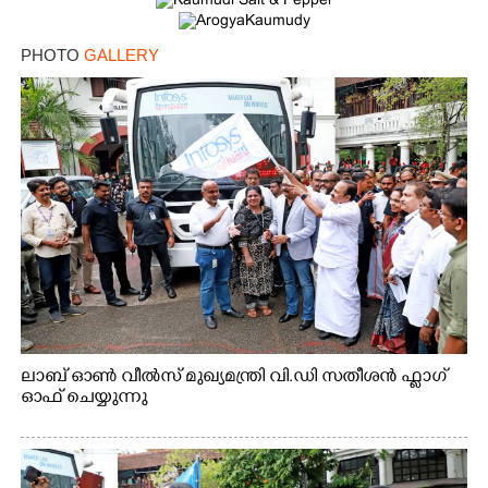
Copy Link
PHOTO
GALLERY
ലാബ് ഓൺ വീൽസ് മുഖ്യമന്ത്രി വി.ഡി സതീശൻ ഫ്ലാഗ്
ഓഫ് ചെയ്യുന്നു