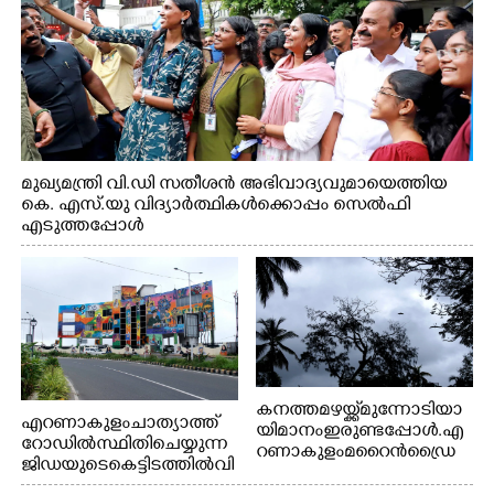
മുഖ്യമന്ത്രി വി.ഡി സതീശൻ അഭിവാദ്യവുമായെത്തിയ
കെ. എസ്.യു വിദ്യാർത്ഥികൾക്കൊപ്പം സെൽഫി
എടുത്തപ്പോൾ
കനത്ത മഴയ്ക്ക് മുന്നോടിയാ
എറണാകുളം ചാത്യാത്ത്
യി മാനം ഇരുണ്ടപ്പോൾ. എ
റോഡിൽ സ്ഥിതി ചെയ്യുന്ന
റണാകുളം മറൈൻഡ്രൈ
ജിഡയുടെ കെട്ടിടത്തിൽ വി
വിൽ നിന്നുള്ള കാഴ്ച
വിധ മേഖലകളിൽ പ്രാഗ