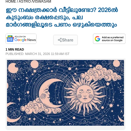
HOME /
ASTRO /
VISWASAM
CINEMA
ഈ നക്ഷത്രക്കാർ വീട്ടിലുണ്ടോ? 2026ൽ
കുടുംബം രക്ഷപ്പെടും, പല
OPINION
മാർഗങ്ങളിലൂടെ പണം ഒഴുകിയെത്തും
PHOTOS
Share
1 MIN READ
PUBLISHED: MARCH 31, 2026 11:59 AM IST
LIFESTYLE
SPIRITUAL
INFO+
ART
ASTRO