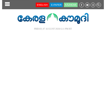
SECTIONS
ENGLISH
E-PAPER
KĀZHCHA
HOME
LATEST
FRIDAY, 07 AUGUST 2026 6.11 PM IST
AUDIO
NOTIFIED NEWS
POLL
KERALA
LOCAL
NEWS 360
CASE DIARY