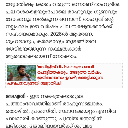
ജ്യോതിഷപ്രകാരം വരുന്ന ഒന്നാണ് രാഹുദിശ.
CARTOONS
പല ദശകളെയുംപോലെ രാഹുവും ഗുണവും
ദോഷവും നൽകുന്ന ഒന്നാണ്. രാഹുവിന്റെ
നല്ലഫലം ഈ വർഷം ചില നക്ഷത്രക്കാർക്ക്
LITERATURE
സഹായകമാകും. 2026ൽ ആഭരണ,
ഗൃഹഭാഗ്യം, കർമഭാഗ്യം തുടങ്ങിയവ
ZOOM
തേടിയെത്തുന്ന നക്ഷത്രക്കാർ
ആരൊക്കെയെന്ന് നോക്കാം.
CONTACT US
'അഭിജീത് ദീപ്‌കെയുടെ ഭാവി
പൊട്ടിത്തകരും, അടുത്ത വർഷം
ജയിൽവാസം ഉറപ്പ്'; ഞെട്ടിക്കുന്ന
പ്രവചനവുമായി ജ്യോതിഷി
അശ്വതി
- ഈ നക്ഷത്രക്കാരുടെ
പത്താംഭാവത്തിലാണ് രാഹുസഞ്ചാരം.
തൊഴിൽ, പ്രശസ്‌തി, സ്ഥാനക്കയറ്റം എന്നിവ
ഫലമായി കാണുന്നു. പുതിയ തൊഴിൽ
ലഭിക്കും, ജോലിയുള്ളവർക്ക് ശമ്പളം