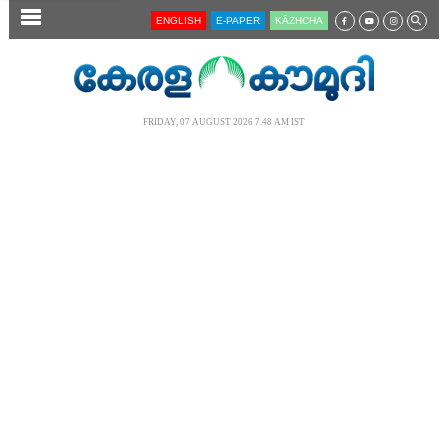
SECTIONS
ENGLISH
E-PAPER
KĀZHCHA
HOME
LATEST
FRIDAY, 07 AUGUST 2026 7.48 AM IST
AUDIO
NOTIFIED NEWS
POLL
KERALA
LOCAL
NEWS 360
CASE DIARY