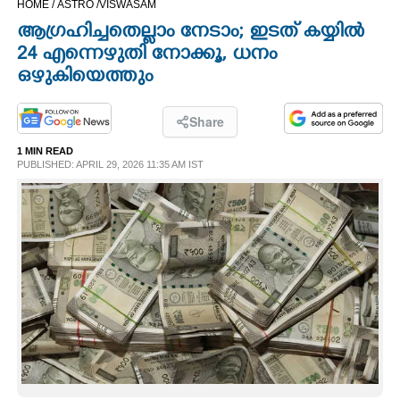
HOME /
ASTRO /
VISWASAM
CINEMA
ആഗ്രഹിച്ചതെല്ലാം നേടാം; ഇടത് കയ്യിൽ
24 എന്നെഴുതി നോക്കൂ, ധനം
OPINION
ഒഴുകിയെത്തും
PHOTOS
Share
1 MIN READ
PUBLISHED: APRIL 29, 2026 11:35 AM IST
LIFESTYLE
SPIRITUAL
INFO+
ART
ASTRO