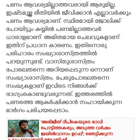
പണം ആവശ്യമില്ലാത്തവരായി ആരുമില്ല.
CARTOONS
ഇഷ്‌ടമുള്ള രീതിയിൽ ജീവിക്കാൻ എല്ലാവർക്കും
പണം ആവശ്യമാണ്. സ്ഥിരമായി ജോലിക്ക്
പോയിട്ടും കയ്യിൽ പണമില്ലാത്തവർ
LITERATURE
ധാരാളമാണ്. അമിതമായ ചെലവുകളാണ്
ഇതിന് പ്രധാന കാരണം. ഇതിനൊരു
ZOOM
പരിഹാരം സംഖ്യാശാസ്‌ത്രത്തിൽ
പറയുന്നുണ്ട്. വാസ്‌തുശാസ്‌ത്രം
CONTACT US
പോലെതന്നെ അറിയപ്പെടുന്ന ഒന്നാണ്
സംഖ്യാശാസ്‌ത്രം. പേരുപോലെതന്നെ
സംഖ്യകളാണ് ഇവിടെ നിങ്ങൾക്ക്
ഭാഗ്യംകൊണ്ടുവരുന്നത്. ഇത്തരത്തിൽ
പണത്തെ ആകർഷിക്കാൻ സഹായിക്കുന്ന
മാർഗം പരിചയപ്പെടാം.
'അഭിജീത് ദീപ്‌കെയുടെ ഭാവി
പൊട്ടിത്തകരും, അടുത്ത വർഷം
ജയിൽവാസം ഉറപ്പ്'; ഞെട്ടിക്കുന്ന