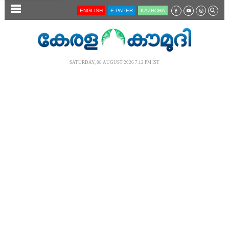
SECTIONS
ENGLISH
E-PAPER
KĀZHCHA
HOME
LATEST
SATURDAY, 08 AUGUST 2026 7.12 PM IST
AUDIO
NOTIFIED NEWS
POLL
KERALA
LOCAL
NEWS 360
CASE DIARY