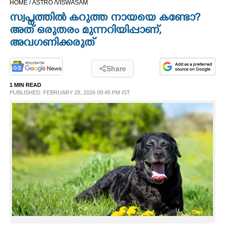
HOME /
ASTRO /
VISWASAM
CINEMA
സ്വപ്നത്തിൽ കറുത്ത നായയെ കണ്ടോ?
അത് ഒരുതരം മുന്നറിയിപ്പാണ്,
OPINION
അവഗണിക്കരുത്
PHOTOS
Share
1 MIN READ
PUBLISHED: FEBRUARY 28, 2026 09:45 PM IST
LIFESTYLE
SPIRITUAL
INFO+
ART
ASTRO