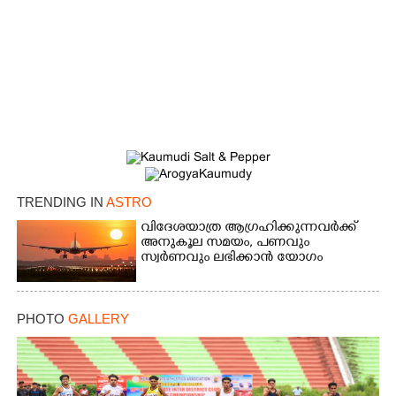
TRENDING IN
ASTRO
×
Share this link
വിദേശയാത്ര ആഗ്രഹിക്കുന്നവർക്ക്
അനുകൂല സമയം,​ പണവും
സ്വർണവും ലഭിക്കാൻ യോഗം
PHOTO
GALLERY
Copy Link