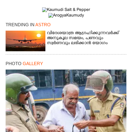
TRENDING IN
ASTRO
വിദേശയാത്ര ആഗ്രഹിക്കുന്നവർക്ക്
×
Share this link
അനുകൂല സമയം,​ പണവും
സ്വർണവും ലഭിക്കാൻ യോഗം
PHOTO
GALLERY
Copy Link