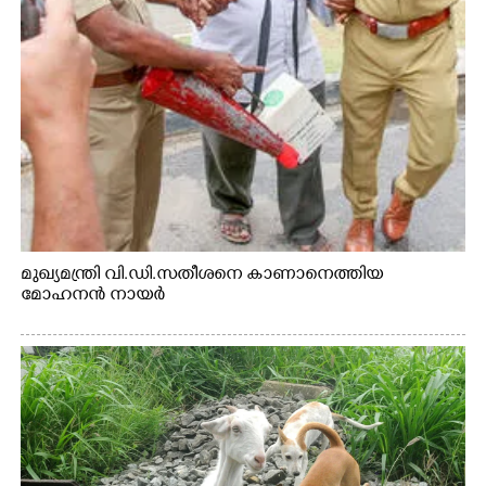
മുഖ്യമന്ത്രി വി.ഡി.സതീശനെ കാണാനെത്തിയ
മോഹനൻ നായർ