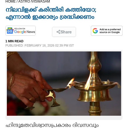
HOME /
ASTRO /
VISWASAM
CINEMA
നിലവിളക്ക് കരിന്തിരി കത്തിയോ;
എന്നാൽ ഇക്കാര്യം ശ്രദ്ധിക്കണം
OPINION
Share
PHOTOS
1 MIN READ
PUBLISHED: FEBRUARY 16, 2026 02:39 PM IST
LIFESTYLE
SPIRITUAL
INFO+
ART
ASTRO
ഹിന്ദുമതവിശ്വാസപ്രകാരം ദിവസവും