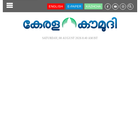
SECTIONS
ENGLISH
E-PAPER
KĀZHCHA
HOME
LATEST
SATURDAY, 08 AUGUST 2026 8.40 AM IST
AUDIO
NOTIFIED NEWS
POLL
KERALA
LOCAL
NEWS 360
CASE DIARY