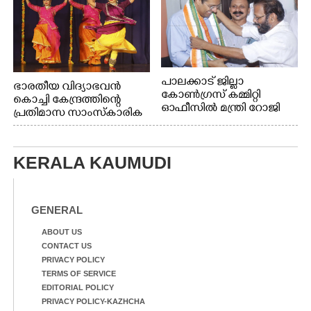
പാലക്കാട് ജില്ലാ
ഭാരതീയ വിദ്യാഭവൻ
കോൺഗ്രസ് കമ്മിറ്റി
കൊച്ചി കേന്ദ്രത്തിന്റെ
ഓഫീസിൽ മന്ത്രി റോജി
പ്രതിമാസ സാംസ്കാരിക
എം ജോണിന്
പരിപാടിയുടെ ഭാഗമായി
ടി.ഡി റോഡിലെ ഭാരതീയ
വിദ്യാഭവൻ സർദാർ
KERALA KAUMUDI
പട്ടേൽ സഭാഗൃഹത്തിൽ
എം. അക്ഷതയുടെ
നേതൃത്വത്തിൽ
അവതരിപ്പിച്ച ലയ നമൻ
GENERAL
കഥക് നൃത്തത്തിൽ നിന്ന്
ABOUT US
CONTACT US
PRIVACY POLICY
TERMS OF SERVICE
EDITORIAL POLICY
PRIVACY POLICY-KAZHCHA