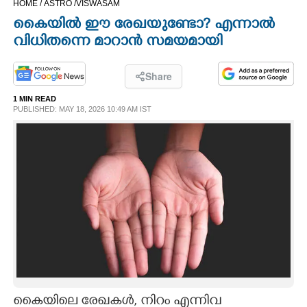
HOME /
ASTRO /
VISWASAM
CINEMA
കെെയിൽ ഈ രേഖയുണ്ടോ? എന്നാൽ
വിധിതന്നെ മാറാൻ സമയമായി
OPINION
Share
PHOTOS
1 MIN READ
PUBLISHED: MAY 18, 2026 10:49 AM IST
LIFESTYLE
SPIRITUAL
INFO+
ART
ASTRO
കെെയിലെ രേഖകൾ, നിറം എന്നിവ