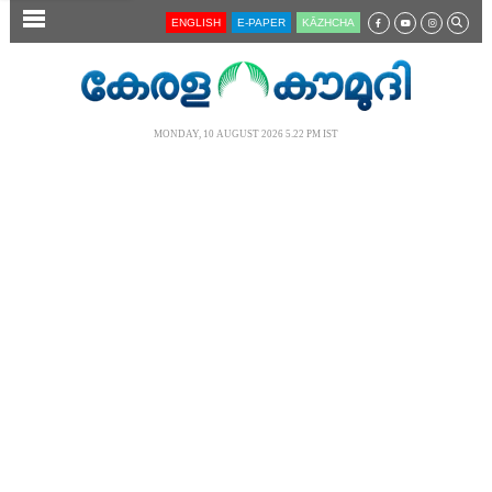
SECTIONS
ENGLISH
E-PAPER
KĀZHCHA
HOME
LATEST
MONDAY, 10 AUGUST 2026 5.22 PM IST
AUDIO
NOTIFIED NEWS
POLL
KERALA
LOCAL
NEWS 360
CASE DIARY