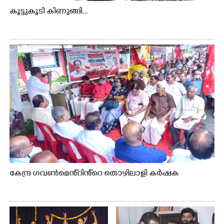
കൂട്ടുകൂടി കിണുങ്ങി...
കേന്ദ്ര ഗവൺമെൻ്റിൻ്റെ തൊഴിലാളി കർഷക