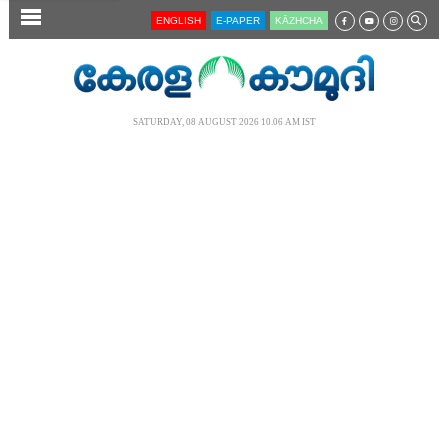
SECTIONS
ENGLISH
E-PAPER
KĀZHCHA
HOME
LATEST
SATURDAY, 08 AUGUST 2026 10.06 AM IST
AUDIO
NOTIFIED NEWS
POLL
KERALA
LOCAL
NEWS 360
CASE DIARY