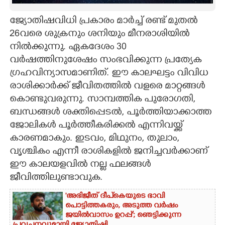
CARTOONS
ജ്യോതിഷവിധി പ്രകാരം മാർച്ച് രണ്ട് മുതൽ
26വരെ ശുക്രനും ശനിയും മീനരാശിയിൽ
നിൽക്കുന്നു. ഏകദേശം 30
LITERATURE
വർഷത്തിനുശേഷം സംഭവിക്കുന്ന പ്രത്യേക
ഗ്രഹവിന്യാസമാണിത്. ഈ കാലഘട്ടം വിവിധ
ZOOM
രാശിക്കാർക്ക് ജീവിതത്തിൽ വളരെ മാറ്റങ്ങൾ
കൊണ്ടുവരുന്നു. സാമ്പത്തിക പുരോഗതി,
CONTACT US
ബന്ധങ്ങൾ ശക്തിപ്പെടൽ, പൂർത്തിയാക്കാത്ത
ജോലികൾ പൂർത്തീകരിക്കൽ എന്നിവയ്ക്ക്
കാരണമാകും. ഇടവം, മിഥുനം, തുലാം,
വൃശ്ചികം എന്നീ രാശികളിൽ ജനിച്ചവർക്കാണ്
ഈ കാലയളവിൽ നല്ല ഫലങ്ങൾ
ജീവിത്തിലുണ്ടാവുക.
'അഭിജീത് ദീപ്‌കെയുടെ ഭാവി
പൊട്ടിത്തകരും, അടുത്ത വർഷം
ജയിൽവാസം ഉറപ്പ്'; ഞെട്ടിക്കുന്ന