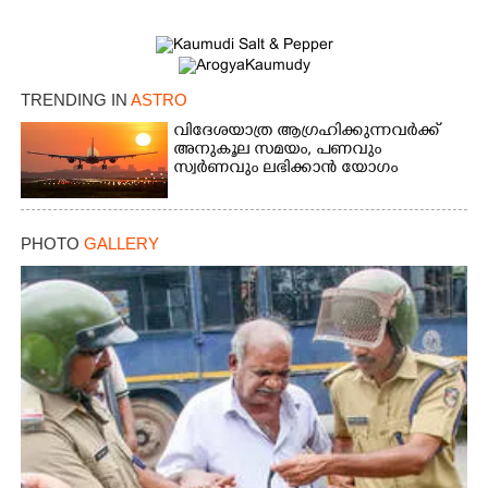
Copy Link
TRENDING IN
ASTRO
വിദേശയാത്ര ആഗ്രഹിക്കുന്നവർക്ക്
അനുകൂല സമയം,​ പണവും
സ്വർണവും ലഭിക്കാൻ യോഗം
PHOTO
GALLERY