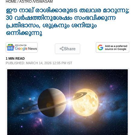
HOME /
ASTRO /
VISWASAM
CINEMA
ഈ നാല് രാശിക്കാരുടെ തലവര മാറുന്നു;
30 വർഷത്തിനുശേഷം സംഭവിക്കുന്ന
OPINION
പ്രതിഭാസം, ശുക്രനും ശനിയും
ഒന്നിക്കുന്നു
PHOTOS
Share
LIFESTYLE
1 MIN READ
PUBLISHED: MARCH 14, 2026 12:05 PM IST
SPIRITUAL
INFO+
ART
ASTRO