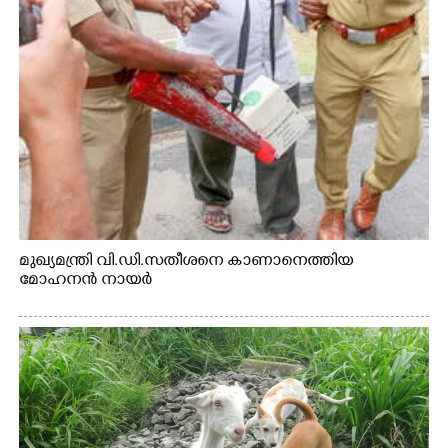
മുഖ്യമന്ത്രി വി.ഡി.സതീശനെ കാണാനെത്തിയ
മോഹനൻ നായർ