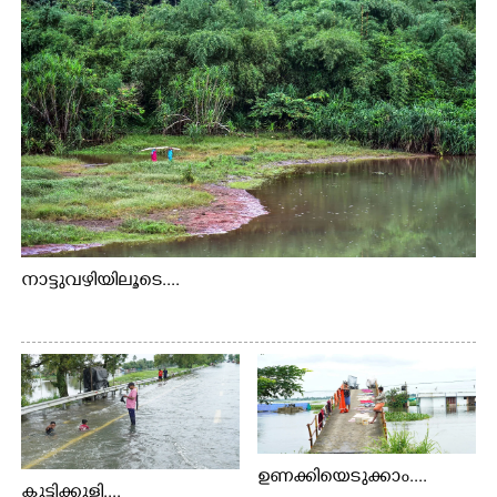
നാട്ടുവഴിയിലൂടെ....
ഉണക്കിയെടുക്കാം....
കുട്ടിക്കുളി....