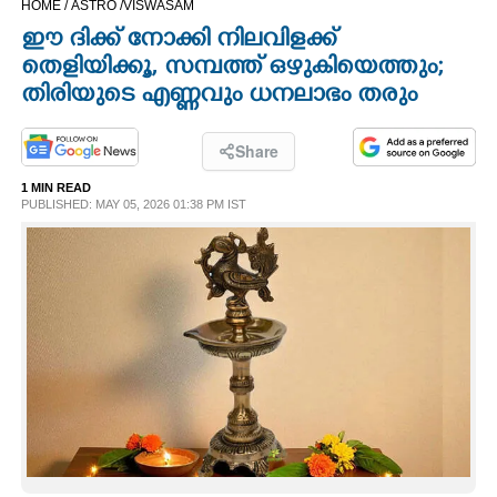
HOME /
ASTRO /
VISWASAM
CINEMA
ഈ ദിക്ക് നോക്കി നിലവിളക്ക്
തെളിയിക്കൂ, സമ്പത്ത് ഒഴുകിയെത്തും;
OPINION
തിരിയുടെ എണ്ണവും ധനലാഭം തരും
PHOTOS
Share
1 MIN READ
PUBLISHED: MAY 05, 2026 01:38 PM IST
LIFESTYLE
SPIRITUAL
INFO+
ART
ASTRO