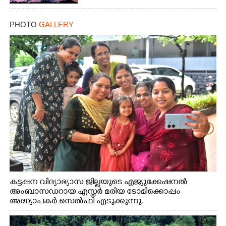
PHOTO
GALLERY
കട്ടപ്പന വിദ്യാഭ്യാസ ജില്ലയുടെ എജ്യുക്കേഷനൽ
അംബാസഡറായ എസ്തർ മരിയ ടോമിക്കൊപ്പം
അദ്ധ്യാപകർ സെൽഫി എടുക്കുന്നു.