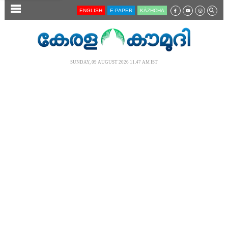
SECTIONS
ENGLISH
E-PAPER
KĀZHCHA
HOME
LATEST
SUNDAY, 09 AUGUST 2026 11.47 AM IST
AUDIO
NOTIFIED NEWS
POLL
KERALA
LOCAL
NEWS 360
CASE DIARY