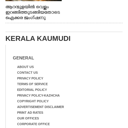
പെട്രോൾ പമ്പിന്
ആറന്മുളയിൽ വെള്ളം
സമീപത്തെ റോ‌ഡ് രണ്ടാം
ഇറങ്ങിത്തുടങ്ങിയതോടെ
തീയതിയിലെ
ഐക്കര ജംഗ്ഷനു
കാഴ്ച.2.വെള്ളം
സമീപം ആറന്മുള
ഇറങ്ങിപ്പോൾ
കിടങ്ങന്നൂർ റോഡിന്
ഇന്നലെത്തെ
സമീപം പ്രവർത്തിക്കു
കാഴ്ച.രക്ഷാപ്രവർത്തന
KERALA KAUMUDI
ആറന്മുള തട്ടുകട കഴുകി
ത്തിന് ഓച്ചിറ അഴിക്കലിൽ
വൃത്തിയാക്കുന്നു.
നിന്ന്എത്തിച്ച ബോട്ടും.
GENERAL
ABOUT US
CONTACT US
PRIVACY POLICY
TERMS OF SERVICE
EDITORIAL POLICY
PRIVACY POLICY-KAZHCHA
COPYRIGHT POLICY
ADVERTISEMENT DISCLAIMER
PRINT AD RATES
OUR OFFICES
CORPORATE OFFICE