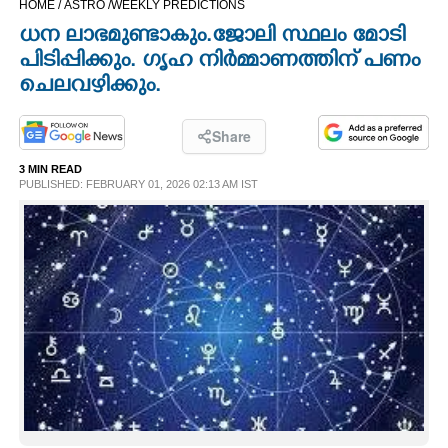
HOME /
ASTRO /
WEEKLY PREDICTIONS
CINEMA
ധന ലാഭമുണ്ടാകും.ജോലി സ്ഥലം മോടി
പിടിപ്പിക്കും. ഗൃഹ നിർമ്മാണത്തിന് പണം
OPINION
ചെലവഴിക്കും.
PHOTOS
Share
3 MIN READ
PUBLISHED: FEBRUARY 01, 2026 02:13 AM IST
LIFESTYLE
SPIRITUAL
INFO+
ART
ASTRO