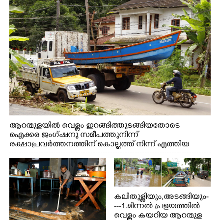
ആറന്മുളയിൽ വെള്ളം ഇറങ്ങിത്തുടങ്ങിയതോടെ
ഐക്കര ജംഗ്ഷനു സമീപത്തുനിന്ന്
രക്ഷാപ്രവർത്തനത്തിന് കൊല്ലത്ത് നിന്ന് എത്തിയ
ബോട്ടുകൾ തിരികെക്കൊണ്ടുപോകുന്നു.
കലിതുള്ളിയും,അടങ്ങിയും-
---1.മിന്നൽ പ്രളയത്തിൽ
വെള്ളം കയറിയ ആറന്മുള