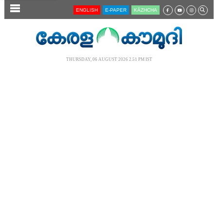
SECTIONS
ENGLISH
E-PAPER
KĀZHCHA
HOME
LATEST
THURSDAY, 06 AUGUST 2026 2.51 PM IST
AUDIO
NOTIFIED NEWS
POLL
KERALA
LOCAL
NEWS 360
CASE DIARY