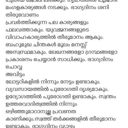
പുതിയ ജോലി ലഭിക്കും. ഗൃഹത്തിൽ പൂജാദി
മംഗളകാര്യങ്ങൾ നടക്കും. ഭാഗ്യദിനം ശനി
തിരുവോണം
പ്രവർത്തിക്കുന്ന പല കാര്യങ്ങളും
ഫലവത്താകും. യുവജനങ്ങളുടെ
വിവാഹകാര്യത്തിൽ തീരുമാനം ആകും.
ബഹുമുഖ ചിന്തകൾ മൂലം മനസ്സ്
×
Share this link
അസ്വസ്ഥമാകും. ലേഖനങ്ങളോ ഗ്രന്ഥങ്ങളോ
പ്രകാശനം ചെയ്യാൻ സാധിക്കും. ഭാഗ്യദിനം
ചൊവ്വ
അവിട്ടം
ലോട്ടറികളിൽ നിന്നും നേട്ടം ഉണ്ടാകും.
Copy Link
വ്യവസായത്തിൽ പുരോഗതി ദൃശ്യമാകും.
ഉദ്യോഗത്തിൽ പുരോഗതി ഉണ്ടാകും. സ്വന്തം
ഉത്തരവാദിത്വത്തിൽ നിന്നും
ഒഴിഞ്ഞുമാറാനുള്ള പ്രവണത
കാണിക്കും.സ്വത്ത് തർക്കങ്ങളിൽ തീരുമാനം
ഉണ്ടാകും. ഭാഗ്യദിനം വ്യാഴം