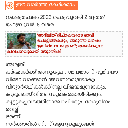
ഈ വാർത്ത കേൾക്കാം
CARTOONS
നക്ഷത്രഫലം 2026 ഫെബ്രുവരി 2 മുതൽ
ഫെബ്രുവരി 8 വരെ
LITERATURE
'അഭിജീത് ദീപ്‌കെയുടെ ഭാവി
പൊട്ടിത്തകരും, അടുത്ത വർഷം
ZOOM
ജയിൽവാസം ഉറപ്പ്'; ഞെട്ടിക്കുന്ന
പ്രവചനവുമായി ജ്യോതിഷി
CONTACT US
അശ്വതി
കർഷകർക്ക് അനുകൂല സമയമാണ്. ഭൂമിയോ
വീടോ വാങ്ങാൻ അവസരമുണ്ടാകും.
വിദ്യാർത്ഥികൾക്ക് നല്ല വിജയമുണ്ടാകും.
കുടുംബജീവിതം സുഖകരമായിരിക്കും.
കൂട്ടുകച്ചവടത്തിനാലോചിക്കും. ഭാഗ്യദിനം
വെള്ളി
ഭരണി
സർക്കാരിൽ നിന്ന് ആനുകൂല്യങ്ങൾ