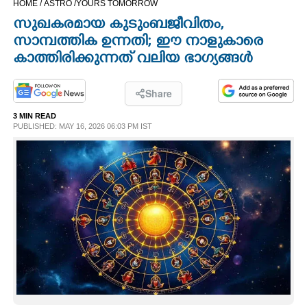
HOME /
ASTRO /
YOURS TOMORROW
CINEMA
സുഖകരമായ കുടുംബജീവിതം,
സാമ്പത്തിക ഉന്നതി; ഈ നാളുകാരെ
OPINION
കാത്തിരിക്കുന്നത് വലിയ ഭാഗ്യങ്ങൾ
PHOTOS
Share
3 MIN READ
PUBLISHED: MAY 16, 2026 06:03 PM IST
LIFESTYLE
SPIRITUAL
INFO+
ART
ASTRO