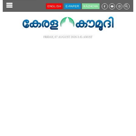
SECTIONS
ENGLISH
E-PAPER
KĀZHCHA
HOME
LATEST
FRIDAY, 07 AUGUST 2026 3.45 AM IST
AUDIO
NOTIFIED NEWS
POLL
KERALA
LOCAL
NEWS 360
CASE DIARY