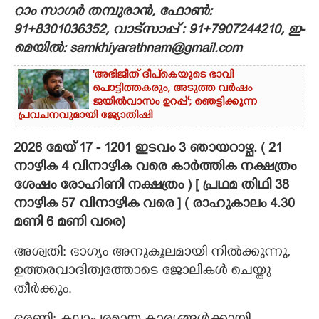
റാം സാഗർ തമ്പുരാൻ, ഫോൺ:
CARTOONS
91+8301036352, വാട്സാപ്പ് : 91+7907244210, ഇ-
മെയിൽ: samkhiyarathnam@gmail.com
LITERATURE
'അഭിജീത് ദീപ്‌കെയുടെ ഭാവി
പൊട്ടിത്തകരും, അടുത്ത വർഷം
ജയിൽവാസം ഉറപ്പ്'; ഞെട്ടിക്കുന്ന
ZOOM
പ്രവചനവുമായി ജ്യോതിഷി
2026 മേയ് 17 - 1201 ഇടവം 3 ഞായറാഴ്ച. ( 21
CONTACT US
നാഴിക 4 വിനാഴിക വരെ കാർത്തിക നക്ഷത്രം
ശേഷം രോഹിണി നക്ഷത്രം ) [ പ്രഥമ തിഥി 38
നാഴിക 57 വിനാഴിക വരെ ] ( രാഹുകാലം 4.30
മണി 6 മണി വരെ)
അശ്വതി: ഭാഗ്യം അനുകൂലമായി നില്‍ക്കുന്നു,
ഉത്തരവാദിത്വത്തോടെ ജോലികൾ ചെയ്തു
തീര്‍ക്കും.