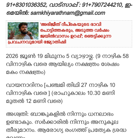
91+8301036352, വാട്സാപ്പ് : 91+7907244210, ഇ-
CARTOONS
മെയിൽ: samkhiyarathnam@gmail.com
'അഭിജീത് ദീപ്‌കെയുടെ ഭാവി
LITERATURE
പൊട്ടിത്തകരും, അടുത്ത വർഷം
ജയിൽവാസം ഉറപ്പ്'; ഞെട്ടിക്കുന്ന
പ്രവചനവുമായി ജ്യോതിഷി
ZOOM
2026 ജൂൺ 19 മിഥുനം 5 വ്യാഴാഴ്ച. (9 നാഴിക 58
വിനാഴിക വരെ ആയില്യം നക്ഷത്രം ശേഷം
CONTACT US
മകം നക്ഷത്രം)
വായനാദിനം [പഞ്ചമി തിഥി 27 നാഴിക 10
വിനാഴിക വരെ ] (രാഹുകാലം 10.30 മണി
മുതൽ 12 മണി വരെ)
അശ്വതി: ബാങ്കുകളില്‍ നിന്നും ധനലാഭം
ഉണ്ടാകും. സര്‍ക്കാരില്‍ നിന്നും അനുകൂല
തീരുമാനം. ആരോഗ്യ രംഗത്ത്‌ പ്രത്യേക ശ്രദ്ധ