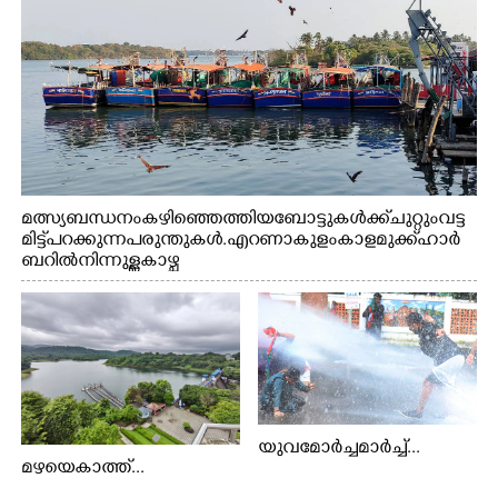
മത്സ്യബന്ധനം കഴിഞ്ഞെത്തിയ ബോട്ടുകൾക്ക് ചുറ്റും വട്ട
മിട്ട് പറക്കുന്ന പരുന്തുകൾ. എറണാകുളം കാളമുക്ക് ഹാർ
ബറിൽ നിന്നുള്ള കാഴ്ച
യുവമോർച്ചമാർച്ച്...
മഴയെകാത്ത്...