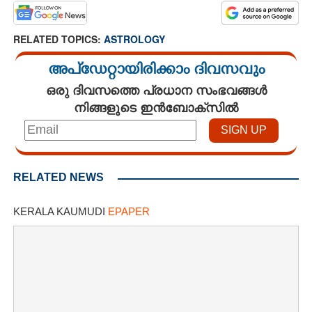
RELATED TOPICS:
ASTROLOGY
അപ്ഡേറ്റായിരിക്കാം ദിവസവും
ഒരു ദിവസത്തെ പ്രധാന സംഭവങ്ങൾ
×
Share this link
നിങ്ങളുടെ ഇൻബോക്സിൽ
RELATED NEWS
Copy Link
KERALA KAUMUDI
EPAPER