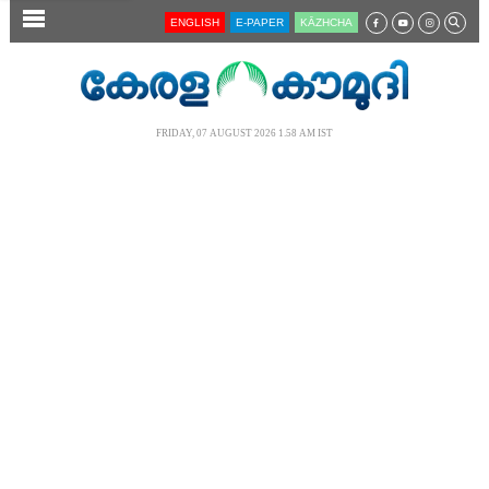
SECTIONS
ENGLISH
E-PAPER
KĀZHCHA
HOME
LATEST
FRIDAY, 07 AUGUST 2026 1.58 AM IST
AUDIO
NOTIFIED NEWS
POLL
KERALA
LOCAL
NEWS 360
CASE DIARY