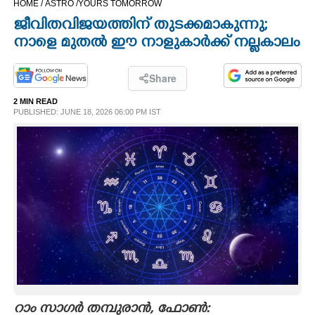
HOME /
ASTRO /
YOURS TOMORROW
CINEMA
ജീവിതവിജയത്തിന് തുടക്കമാകുന്നു;
നാളെ മുതൽ ഈ നാളുകാർക്ക് നല്ലകാലം
OPINION
Share
PHOTOS
2 MIN READ
PUBLISHED: JUNE 18, 2026 06:00 PM IST
LIFESTYLE
SPIRITUAL
INFO+
ART
ASTRO
റാം സാഗർ തമ്പുരാൻ, ഫോൺ: