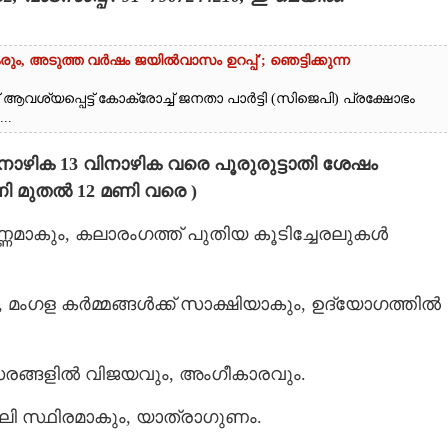
രും, അടുത്ത വർഷം ജയിൽവാസം ഉറപ്പ്'; ഞെട്ടിക്കുന്ന
 ആവശ്യപ്പെട്ട് കോക്രോച്ച് ജനതാ പാർട്ടി (സിജെപി) പ്രക്ഷോഭം
..
9 നാഴിക 13 വിനാഴിക വരെ പൂരുരുട്ടാതി ശേഷം
മണി മുതൽ 12 മണി വരെ )
ണമാകും, കലാരംഗത്ത് പുതിയ കൂടിച്ചേരലുകള്‍
ംഗള കര്‍മ്മങ്ങള്‍ക്ക് സാക്ഷിയാകും, ഉദ്യോഗത്തില്‍
സരങ്ങളില്‍ വിജയവും, അംഗീകാരവും.
ലി സ്ഥിരമാകും, യാത്രാഗുണം.