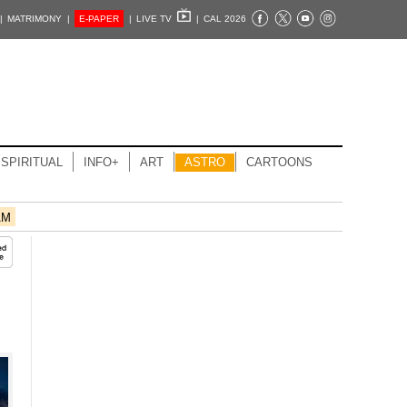
|
MATRIMONY |
E-PAPER
|
LIVE TV
|
CAL 2026
SPIRITUAL
INFO+
ART
ASTRO
CARTOONS
AM