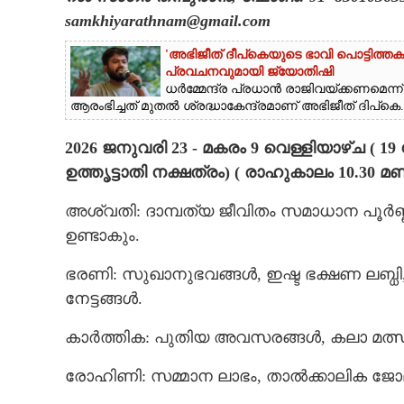
samkhiyarathnam@gmail.com
CARTOONS
'അഭിജീത് ദീപ്‌കെയുടെ ഭാവി പൊട്ടിത്തക
പ്രവചനവുമായി ജ്യോതിഷി
LITERATURE
ധർമ്മേന്ദ്ര പ്രധാൻ രാജിവയ്ക്കണമെന്ന്
ആരംഭിച്ചത് മുതൽ ശ്രദ്ധാകേന്ദ്രമാണ് അഭിജീത് ദിപ്‌കെ..
ZOOM
2026 ജനുവരി 23 - മകരം 9 വെള്ളിയാഴ്ച ( 1
ഉത്തൃട്ടാതി നക്ഷത്രം) ( രാഹുകാലം 10.30 
CONTACT US
അശ്വതി: ദാമ്പത്യ ജീവിതം സമാധാന പൂര്‍ണ്
ഉണ്ടാകും.
ഭരണി: സുഖാനുഭവങ്ങള്‍, ഇഷ്ട ഭക്ഷണ ലബ്ധി, മ
നേട്ടങ്ങള്‍.
കാര്‍ത്തിക: പുതിയ അവസരങ്ങള്‍, കലാ മത്
രോഹിണി: സമ്മാന ലാഭം, താല്‍ക്കാലിക ജോ