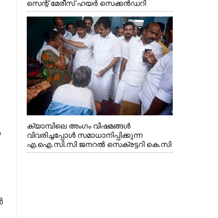
സെന്റ് മേരീസ് ഹയർ സെക്കൻഡറി
സ്കൂളിലെ ക്യാമ്പിലെത്തിയ എ.ഐ.സി.സി
ജനറൽ സെക്രട്ടറി കെ.സി
വേണുഗോപാൽ എം.പി കുരുന്നിനെ
എടുത്ത് ലാളിച്ചപ്പോൾ. സഹകരണ-
എക്സൈസ് വകുപ്പ് മന്ത്രി എം. ലിജു,
കൃഷിവകുപ്പ് മന്ത്രി ടി. സിദ്ദിഖ്, റെജി
ചെറിയാൻ എം. എൽ. എ എന്നിവർ സമീപം
ക്യാമ്പിലെ അംഗം വിഷമങ്ങൾ
യ
വിവരിച്ചപ്പോൾ സമാധാനിപ്പിക്കുന്ന
എ.ഐ.സി.സി ജനറൽ സെക്രട്ടറി കെ.സി
വേണുഗോപാൽ എം.പി. സഹകരണ-
എക്സൈസ് വകുപ്പ് മന്ത്രി എം. ലിജു,
എന്നിവർ
‍