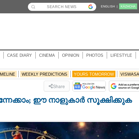
ENGLISH |
KĀZHCHA
CASE DIARY
CINEMA
OPINION
PHOTOS
LIFESTYLE
IMELINE
WEEKLY PREDICTIONS
YOURS TOMORROW
VISWAS
Share
വന്നേക്കാം; ഈ നാളുകാർ സൂക്ഷിക്കുക