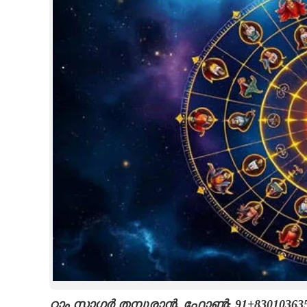
CINEMA
OPINION
PHOTOS
LIFESTYLE
SPIRITUAL
INFO+
ART
ASTRO
റാം സാഗർ തമ്പുരാൻ, ഫോൺ: 91+8301036352, 