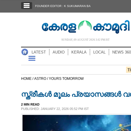
SECTIONS
FOUNDER EDITOR : K SUKUMARAN BA
HOME
LATEST
AUDIO
SUNDAY, 09 AUGUST 2026 3.02 PM IST
NOTIFIED NEWS
LATEST
AUDIO
KERALA
LOCAL
NEWS 360
POLL
KERALA
T
HOME /
ASTRO /
YOURS TOMORROW
LOCAL
സ്ത്രീകള്‍ മൂലം പ്രയാസങ്ങള്‍ 
NEWS 360
2 MIN READ
PUBLISHED: JANUARY 22, 2026 05:52 PM IST
CASE DIARY