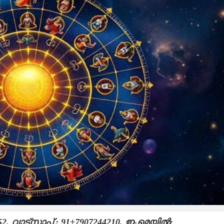
വാട്സാപ്പ് : 91+7907244210, ഇ-മെയിൽ: