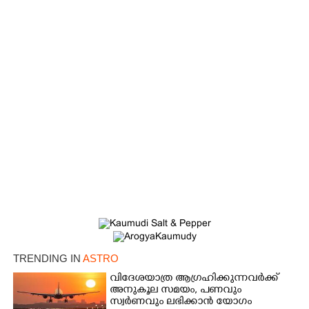
TRENDING IN
ASTRO
വിദേശയാത്ര ആഗ്രഹിക്കുന്നവർക്ക്
അനുകൂല സമയം,​ പണവും
സ്വർണവും ലഭിക്കാൻ യോഗം