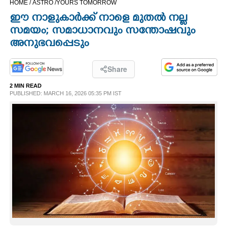
HOME /
ASTRO /
YOURS TOMORROW
CINEMA
ഈ നാളുകാർക്ക് നാളെ മുതൽ നല്ല
സമയം; സമാധാനവും സന്തോഷവും
OPINION
അനുഭവപ്പെടും
PHOTOS
Share
2 MIN READ
PUBLISHED: MARCH 16, 2026 05:35 PM IST
LIFESTYLE
SPIRITUAL
INFO+
ART
ASTRO