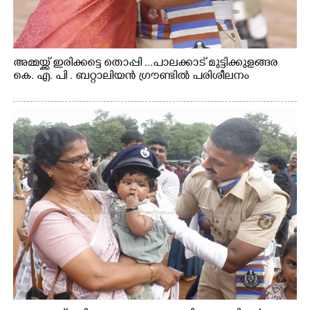
അമ്മയ്ക്ക് ഇരിക്കട്ടെ തൊപ്പി ...പാലക്കാട് മുട്ടിക്കുളങ്ങര
കെ. എ. പി . ബറ്റാലിയൻ ഗ്രൗണ്ടിൽ പരിശീലനം