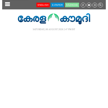
SECTIONS
ENGLISH
E-PAPER
KĀZHCHA
HOME
LATEST
SATURDAY, 08 AUGUST 2026 2.47 PM IST
AUDIO
NOTIFIED NEWS
POLL
KERALA
LOCAL
NEWS 360
CASE DIARY