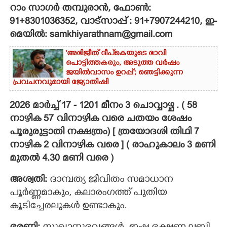
റാം സാഗർ തമ്പുരാൻ, ഫോൺ:
CARTOONS
91+8301036352, വാട്സാപ്പ് : 91+7907244210, ഇ-
മെയിൽ: samkhiyarathnam@gmail.com
LITERATURE
'അഭിജീത് ദീപ്‌കെയുടെ ഭാവി
പൊട്ടിത്തകരും, അടുത്ത വർഷം
ജയിൽവാസം ഉറപ്പ്'; ഞെട്ടിക്കുന്ന
ZOOM
പ്രവചനവുമായി ജ്യോതിഷി
2026 മാർച്ച് 17 - 1201 മീനം 3 ചൊവ്വാഴ്ച . ( 58
CONTACT US
നാഴിക 57 വിനാഴിക വരെ ചതയം ശേഷം
പൂരുരുട്ടാതി നക്ഷത്രം) [ ത്രയോദശി തിഥി 7
നാഴിക 2 വിനാഴിക വരെ ] ( രാഹുകാലം 3 മണി
മുതൽ 4.30 മണി വരെ )
അശ്വതി:
ദാമ്പത്യ ജീവിതം സമാധാന
പൂര്‍ണ്ണമാകും, കലാരംഗത്ത് പുതിയ
കൂടിച്ചേരലുകള്‍ ഉണ്ടാകും.