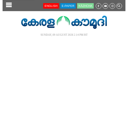
SECTIONS
ENGLISH
E-PAPER
KĀZHCHA
HOME
LATEST
SUNDAY, 09 AUGUST 2026 2.14 PM IST
AUDIO
NOTIFIED NEWS
POLL
KERALA
LOCAL
NEWS 360
CASE DIARY