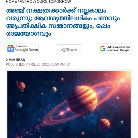
HOME /
ASTRO /
YOURS TOMORROW
CINEMA
അഞ്ച് നക്ഷത്രക്കാർക്ക് നല്ലകാലം
വരുന്നു; ആവശ്യത്തിലധികം പണവും
OPINION
അപ്രതീക്ഷിക സമ്മാനങ്ങളും, ഒപ്പം
രാജയോഗവും
PHOTOS
Share
LIFESTYLE
2 MIN READ
PUBLISHED: APRIL 28, 2026 05:50 PM IST
SPIRITUAL
INFO+
ART
ASTRO