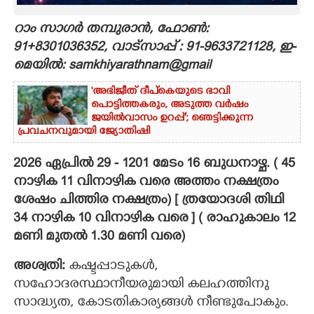
CARTOONS
റാം സാഗർ തമ്പുരാൻ, ഫോൺ:
91+8301036352, വാട്സാപ്പ് : 91-9633721128, ഇ-
മെയിൽ: samkhiyarathnam@gmail
LITERATURE
'അഭിജീത് ദീപ്‌കെയുടെ ഭാവി
പൊട്ടിത്തകരും, അടുത്ത വർഷം
ZOOM
ജയിൽവാസം ഉറപ്പ്'; ഞെട്ടിക്കുന്ന
പ്രവചനവുമായി ജ്യോതിഷി
CONTACT US
2026 ഏപ്രിൽ 29 - 1201 മേടം 16 ബുധനാഴ്ച. ( 45
നാഴിക 11 വിനാഴിക വരെ അത്തം നക്ഷത്രം
ശേഷം ചിത്തിര നക്ഷത്രം) [ ത്രയോദശി തിഥി
34 നാഴിക 10 വിനാഴിക വരെ ] ( രാഹുകാലം 12
മണി മുതൽ 1.30 മണി വരെ)
അശ്വതി:
കഷ്ടപ്പാടുകള്‍,
സഹോദരസ്ഥാനീയരുമായി കലഹത്തിനു
സാദ്ധ്യത, കോടതികാര്യങ്ങള്‍ നീണ്ടുപോകും.