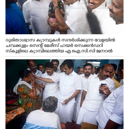
ദുരിതാശ്വാസ ക്യാമ്പുകൾ സന്ദർശിക്കുന്ന വേളയിൽ
ചമ്പക്കുളം സെന്റ് മേരീസ് ഹയർ സെക്കൻഡറി
സ്കൂളിലെ ക്യാമ്പിലെത്തിയ എ.ഐ.സി.സി ജനറൽ
സെക്രട്ടറി കെ.സി വേണുഗോപാൽ എം.പി കുരുന്നിനെ
എടുത്ത് ലാളിച്ചപ്പോൾ. സഹകരണ-എക്സൈസ്
വകുപ്പ് മന്ത്രി എം. ലിജു, കൃഷിവകുപ്പ് മന്ത്രി ടി. സിദ്ദിഖ്,
റെജി ചെറിയാൻ എം. എൽ. എ എന്നിവർ സമീപം