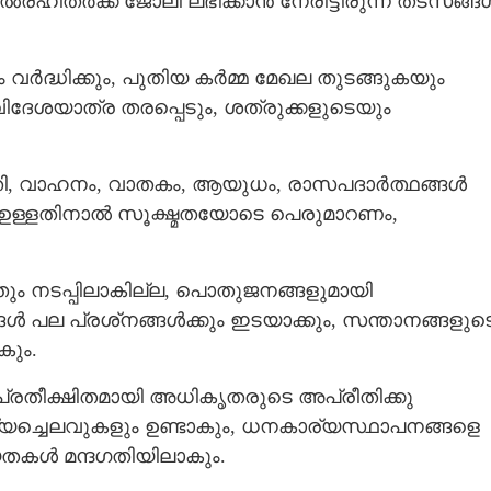
്‍രഹിതര്‍ക്ക് ജോലി ലഭിക്കാന്‍ നേരിട്ടിരുന്ന തടസങ്ങള്
ര്‍ദ്ധിക്കും, പുതിയ കര്‍മ്മ മേഖല തുടങ്ങുകയും
ദേശയാത്ര തരപ്പെടും, ശത്രുക്കളുടെയും
ി, വാഹനം, വാതകം, ആയുധം, രാസപദാര്‍ത്ഥങ്ങള്‍
ഉള്ളതിനാല്‍ സൂക്ഷ്മതയോടെ പെരുമാറണം,
തും നടപ്പിലാകില്ല, പൊതുജനങ്ങളുമായി
ല പ്രശ്‌നങ്ങള്‍ക്കും ഇടയാക്കും, സന്താനങ്ങളുട
കും.
്രതീക്ഷിതമായി അധികൃതരുടെ അപ്രീതിക്കു
യച്ചെലവുകളും ഉണ്ടാകും, ധനകാര്യസ്ഥാപനങ്ങളെ
്യതകള്‍ മന്ദഗതിയിലാകും.