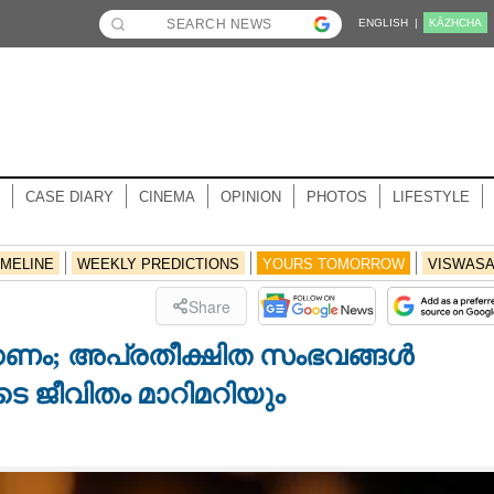
ENGLISH |
KĀZHCHA
CASE DIARY
CINEMA
OPINION
PHOTOS
LIFESTYLE
IMELINE
WEEKLY PREDICTIONS
YOURS TOMORROW
VISWAS
Share
കണം; അപ്രതീക്ഷിത സംഭവങ്ങൾ
ടെ ജീവിതം മാറിമറിയും