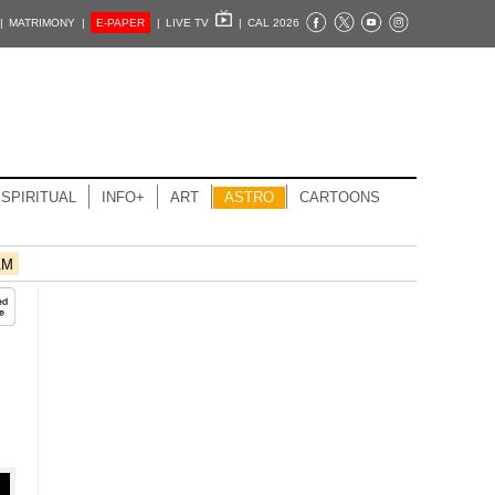
|
MATRIMONY |
E-PAPER
|
LIVE TV
|
CAL 2026
SPIRITUAL
INFO+
ART
ASTRO
CARTOONS
AM