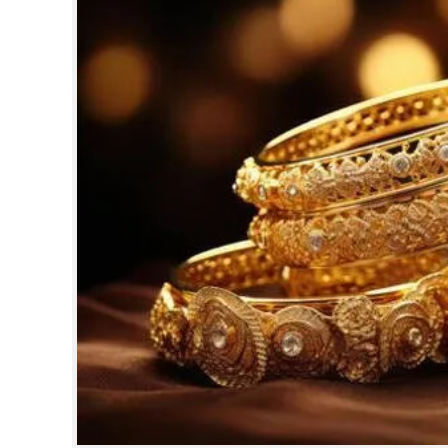
CINEMA
OPINION
PHOTOS
LIFESTYLE
SPIRITUAL
INFO+
ART
ASTRO