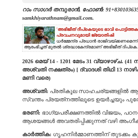
റാം സാഗർ തമ്പുരാൻ, ഫോൺ: 91+8301036352, 
CARTOONS
samkhiyarathnam@gmail.com.
LITERATURE
'അഭിജീത് ദീപ്‌കെയുടെ ഭാവി പൊട്ടിത്തക
പ്രവചനവുമായി ജ്യോതിഷി
ധർമ്മേന്ദ്ര പ്രധാൻ രാജിവയ്ക്കണമെന്ന്
ZOOM
ആരംഭിച്ചത് മുതൽ ശ്രദ്ധാകേന്ദ്രമാണ് അഭിജീത് ദിപ്‌കെ..
2026 മെയ് 14 - 1201 മേടം 31 വ്യാഴാഴ്ച. 
CONTACT US
അശ്വതി നക്ഷത്രം) [ ദ്വാദശി തിഥി 13 നാഴ
മണി വരെ)
അശ്വതി:
പ്രതികൂല സാഹചര്യങ്ങളില്‍ ആത്മ
സ്വന്തം പ്രയത്‌നത്തിലൂടെ ഉയര്‍ച്ചയും പു
ഭരണി:
ഭാഗ്യപരീക്ഷണത്തില്‍ വിജയം, പഠനത്ത
ആശയങ്ങള്‍ അവതരിപ്പിക്കുന്നത് വഴി അംഗീകാ
കാര്‍ത്തിക:
ഗൃഹനിര്‍മ്മാണത്തിന് തുടക്കം കു