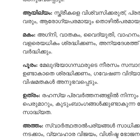
ആയില്യം:
സ്ത്രീകളെ വിശ്വസിക്കരുത്, പ്
വരും, ആരോഗ്യപരമായും തൊഴില്‍പരമായും ബു
മകം:
അഗ്‌നി, വാതകം, വൈദ്യുതി, വാഹന
വളരെയധികം ശ്രദ്ധിക്കണം, അന്യദേശത്ത് തൊ
വര്‍ദ്ധിക്കും.
പൂരം:
മേലുദ്യോഗസ്ഥരുടെ നീരസം സമ്പാദിക്ക
ഉണ്ടാകാതെ ശ്രദ്ധിക്കണം, ഗവേഷണ വിദ്യാര്‍ത
വിഷമതകള്‍ അനുഭവപ്പെടും.
ഉത്രം:
രഹസ്യ പ്രവർത്തനങ്ങളിൽ നിന്നും വിട
പെരുമാറും, കുടുംബാംഗങ്ങള്‍ക്കുണ്ടാകുന്ന
സാദ്ധ്യത.
അത്തം:
സ്വാര്‍ത്ഥതാല്‍പര്യങ്ങള്‍ സാധിക്
നടക്കാം, വ്യവഹാര വിജയം, വിശിഷ്ട ഭോജന സൗ