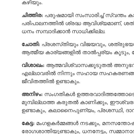
കഴിയും.
ചിത്തിര:
പരുഷമായി സംസാരിച്ച് സ്വന്തം കാര
സ്വർണം നഷ്‌ട
പരിപാലനത്തില്‍ ശ്രദ്ധ ആവിശ്യമാണ്, ശത്
അപ്രതീക്ഷിത സ
ധനം സമ്പാദിക്കാൻ സാധിക്കില്ല.
ഈ നക്ഷത്രക്കാ
ചോതി:
പ്രശസ്‌തിയും വിജയവും, ശത്രുഭയം മാറ
ആത്മീയ കാര്യങ്ങളില്‍ താല്‍പ്പര്യം കൂടും
വിശാഖം:
ആത്മവിശ്വാസക്കൂടുതല്‍ അനുഭവ
എല്ലാവരില്‍ നിന്നും സഹായ സഹകരണങ്ങള്‍
ജീവിതത്തില്‍ ഉണ്ടാകും.
അനിഴം:
സംഗതികള്‍ ഉത്തരവാദിത്തത്തോടെ 
മുമ്പില്ലാത്ത കരുതല്‍ കാണിക്കും, ഈശ്വരാ
ഉണ്ടാകും, കലാനൈപുണ്യം, പ്രശസ്ഥി, ദാമ
കേട്ട:
മംഗളകര്‍മ്മങ്ങള്‍ നടക്കും, മനസന്തോഷം
രോഗശാന്തിയുണ്ടാകും, ധനനേട്ടം, സമ്മാനാദി