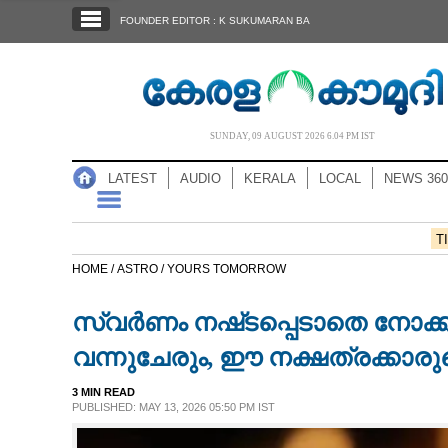
SECTIONS
FOUNDER EDITOR : K SUKUMARAN BA
HOME
LATEST
AUDIO
SUNDAY, 09 AUGUST 2026 6.04 PM IST
NOTIFIED NEWS
LATEST
AUDIO
KERALA
LOCAL
NEWS 360
POLL
KERALA
T
HOME /
ASTRO /
YOURS TOMORROW
LOCAL
സ്വർണം നഷ്‌ടപ്പെടാതെ നോക്
NEWS 360
വന്നുചേരും, ഈ നക്ഷത്രക്കാരു
3 MIN READ
CASE DIARY
PUBLISHED: MAY 13, 2026 05:50 PM IST