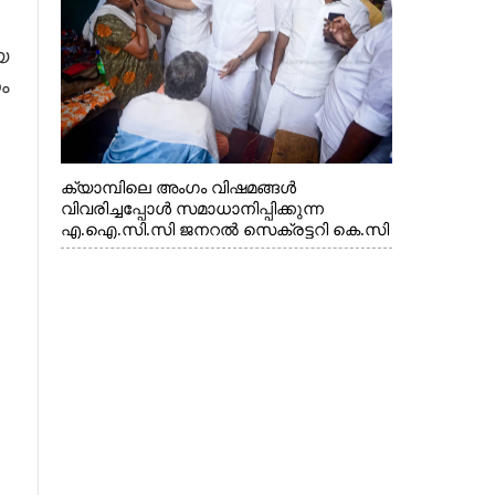
എക്സൈസ് വകുപ്പ് മന്ത്രി എം. ലിജു,
കൃഷിവകുപ്പ് മന്ത്രി ടി. സിദ്ദിഖ്, റെജി
യ
ചെറിയാൻ എം. എൽ. എ എന്നിവർ സമീപം
ം
ക്യാമ്പിലെ അംഗം വിഷമങ്ങൾ
വിവരിച്ചപ്പോൾ സമാധാനിപ്പിക്കുന്ന
എ.ഐ.സി.സി ജനറൽ സെക്രട്ടറി കെ.സി
വേണുഗോപാൽ എം.പി. സഹകരണ-
എക്സൈസ് വകുപ്പ് മന്ത്രി എം. ലിജു,
എന്നിവർ