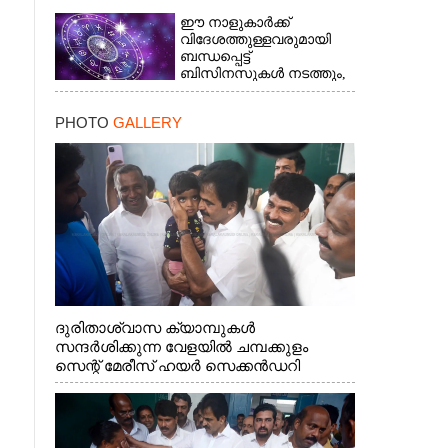
ഈ നാളുകാർക്ക്
വിദേശത്തുള്ളവരുമായി
ബന്ധപ്പെട്ട്
ബിസിനസുകൾ നടത്തും,
ദീർഘകാലമായുള്ള
രോഗത്തിന് ആശ്വാസം
PHOTO
GALLERY
×
ദുരിതാശ്വാസ ക്യാമ്പുകൾ
സന്ദർശിക്കുന്ന വേളയിൽ ചമ്പക്കുളം
സെന്റ് മേരീസ് ഹയർ സെക്കൻഡറി
സ്കൂളിലെ ക്യാമ്പിലെത്തിയ എ.ഐ.സി.സി
ജനറൽ സെക്രട്ടറി കെ.സി
വേണുഗോപാൽ എം.പി കുരുന്നിനെ
എടുത്ത് ലാളിച്ചപ്പോൾ. സഹകരണ-