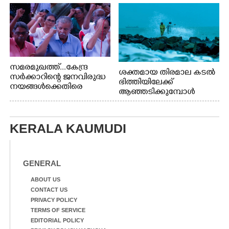
സമരമുഖത്ത്...കേന്ദ്ര
ശക്തമായ തിരമാല കടൽ
സർക്കാറിന്റെ ജനവിരുദ്ധ
ഭിത്തിയിലേക്ക്
നയങ്ങൾക്കെതിരെ
ആഞ്ഞടിക്കുമ്പോൾ
എറണാകുളം ബോട്ട് ജെട്ടി
അപകടകരമായ രീതിയിൽ
ബി.എസ്.എൻ.എൽ
മീൻ പിടിക്കുന്ന
ഓഫീസിനു മുന്നിൽ
യുവാക്കൾ. ഞാറയ്ക്കൽ
കർഷക തൊഴിലാളി
KERALA KAUMUDI
ബീച്ചിൽ നിന്നുള്ള കാഴ്ച്ച
സംയുക്ത സമര സമിതി
സംഘടിപ്പിച്ച ജയിൽ
നിറയ്ക്കൽ സമരത്തിൽ
GENERAL
പങ്കെടുത്തുകൊണ്ട്
മുദ്രാവാക്യം വിളിക്കുന്ന
ABOUT US
മുൻ മന്ത്രി എസ്. ശർമ്മ
CONTACT US
PRIVACY POLICY
TERMS OF SERVICE
EDITORIAL POLICY