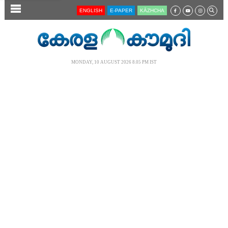
SECTIONS
ENGLISH
E-PAPER
KĀZHCHA
HOME
LATEST
MONDAY, 10 AUGUST 2026 8.05 PM IST
AUDIO
NOTIFIED NEWS
POLL
KERALA
LOCAL
NEWS 360
CASE DIARY