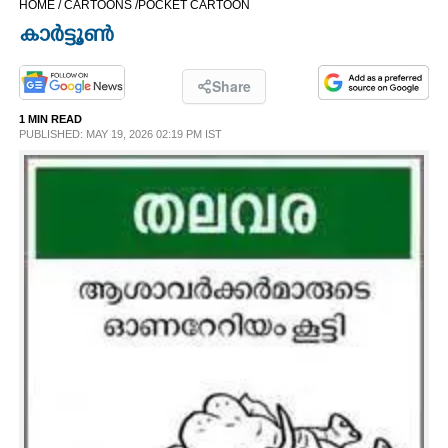
HOME /
CARTOONS /
POCKET CARTOON
CINEMA
കാർട്ടൂൺ
OPINION
Share
1 MIN READ
PHOTOS
PUBLISHED: MAY 19, 2026 02:19 PM IST
LIFESTYLE
SPIRITUAL
INFO+
ART
ASTRO