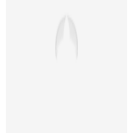
×
Share this link
Copy Link