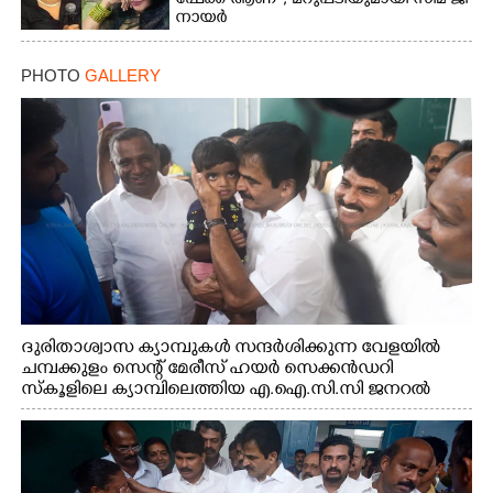
ഫേക്ക് ആണ് '; മറുപടിയുമായി സീമ ജി
നായർ
PHOTO
GALLERY
ദുരിതാശ്വാസ ക്യാമ്പുകൾ സന്ദർശിക്കുന്ന വേളയിൽ
ചമ്പക്കുളം സെന്റ് മേരീസ് ഹയർ സെക്കൻഡറി
സ്കൂളിലെ ക്യാമ്പിലെത്തിയ എ.ഐ.സി.സി ജനറൽ
സെക്രട്ടറി കെ.സി വേണുഗോപാൽ എം.പി കുരുന്നിനെ
എടുത്ത് ലാളിച്ചപ്പോൾ. സഹകരണ-എക്സൈസ്
വകുപ്പ് മന്ത്രി എം. ലിജു, കൃഷിവകുപ്പ് മന്ത്രി ടി. സിദ്ദിഖ്,
റെജി ചെറിയാൻ എം. എൽ. എ എന്നിവർ സമീപം