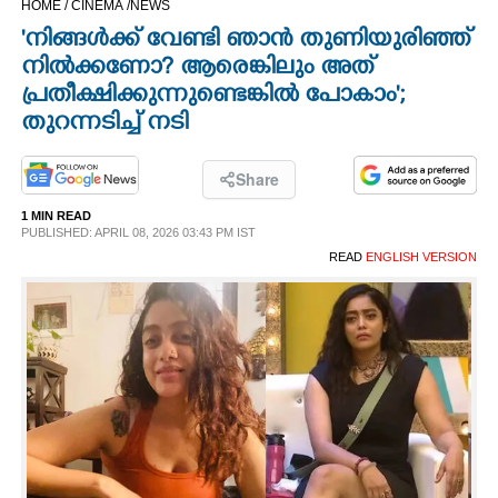
HOME /
CINEMA /
NEWS
CINEMA
'നിങ്ങൾക്ക് വേണ്ടി ഞാൻ തുണിയുരിഞ്ഞ്
നിൽക്കണോ? ആരെങ്കിലും അത്
OPINION
പ്രതീക്ഷിക്കുന്നുണ്ടെങ്കിൽ പോകാം';
തുറന്നടിച്ച് നടി
PHOTOS
Share
LIFESTYLE
1 MIN READ
PUBLISHED: APRIL 08, 2026 03:43 PM IST
READ
ENGLISH VERSION
SPIRITUAL
INFO+
ART
ASTRO