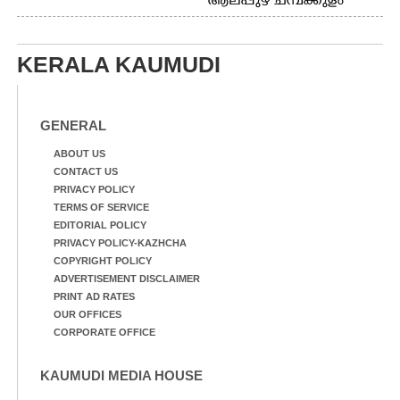
ആലപ്പുഴ ചമ്പക്കുളം
ഫാദർ തോമസ്
ഫാദർ തോമസ്
പോരൂക്കര സെൻട്രൽ
പോരൂക്കര സെൻട്രൽ
സ്കൂളിലെ ദുരിതാശ്വാസ
സ്കൂളിലെ ദുരിതാശ്വാസ
ക്യാമ്പിലെത്തിയവർ
KERALA KAUMUDI
ക്യാമ്പിലെത്തിയവർ മഴ
വസ്ത്രങ്ങൾ
മാറിനിന്ന ഇടവേളയിൽ
ഉണക്കാനിട്ടിരിക്കുന്ന
ക്യാമ്പ് പരിസരത്ത്
ഗോൾപോസ്റ്റിന് മുന്നിൽ
വസ്ത്രങ്ങൾ
ഫുട്ബോൾ കളികളിൽ
GENERAL
ഉണക്കാനിടുന്ന കാഴ്ച.
ഏർപ്പെട്ടിരിക്കുന്ന
കുട്ടികൾ
ABOUT US
CONTACT US
PRIVACY POLICY
TERMS OF SERVICE
EDITORIAL POLICY
PRIVACY POLICY-KAZHCHA
COPYRIGHT POLICY
ADVERTISEMENT DISCLAIMER
PRINT AD RATES
OUR OFFICES
CORPORATE OFFICE
KAUMUDI MEDIA HOUSE