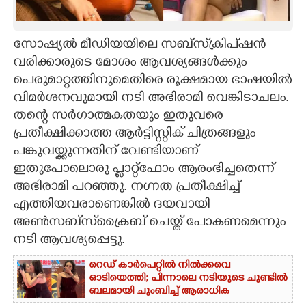
CARTOONS
സോഷ്യൽ മീഡിയയിലെ സബ്സ്‌ക്രിപ്ഷൻ
വരിക്കാരുടെ മോശം ആവശ്യങ്ങൾക്കും
LITERATURE
പെരുമാറ്റത്തിനുമെതിരെ രൂക്ഷമായ ഭാഷയിൽ
വിമർശനവുമായി നടി അഭിരാമി വെങ്കിടാചലം.
ZOOM
തന്റെ സർഗാത്മകതയും ഇതുവരെ
പ്രതീക്ഷിക്കാത്ത ആർട്ടിസ്റ്റിക് ചിത്രങ്ങളും
CONTACT US
പങ്കുവയ്ക്കുന്നതിന് വേണ്ടിയാണ്
ഇതുപോലൊരു പ്ലാറ്റ്‌ഫോം ആരംഭിച്ചതെന്ന്
അഭിരാമി പറഞ്ഞു. നഗ്നത പ്രതീക്ഷിച്ച്
എത്തിയവരാണെങ്കിൽ ദയവായി
അൺസബ്സ്‌ക്രൈബ് ചെയ്ത് പോകണമെന്നും
നടി ആവശ്യപ്പെട്ടു.
റെഡ് കാർപെറ്റിൽ നിൽക്കവെ
ഓടിയെത്തി; പിന്നാലെ നടിയുടെ ചുണ്ടിൽ
ബലമായി ചുംബിച്ച് ആരാധിക