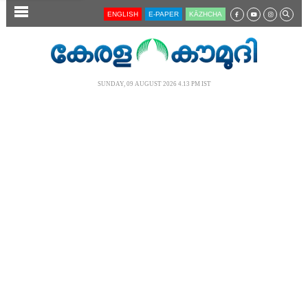
SECTIONS
ENGLISH
E-PAPER
KĀZHCHA
HOME
LATEST
SUNDAY, 09 AUGUST 2026 4.13 PM IST
AUDIO
NOTIFIED NEWS
POLL
KERALA
LOCAL
NEWS 360
CASE DIARY