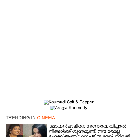
TRENDING IN
CINEMA
'മോഹൻലാലിനെ സന്തോഷിപ്പിച്ചാൽ
നിങ്ങൾക്ക് ഗുണമുണ്ട്; നന്മ മരമല്ല,