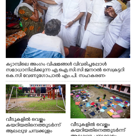
ക്യാമ്പിലെ അംഗം വിഷമങ്ങൾ വിവരിച്ചപ്പോൾ
സമാധാനിപ്പിക്കുന്ന എ.ഐ.സി.സി ജനറൽ സെക്രട്ടറി
കെ.സി വേണുഗോപാൽ എം.പി. സഹകരണ-
എക്സൈസ് വകുപ്പ് മന്ത്രി എം. ലിജു, എന്നിവർ
വീടുകളിൽ വെള്ളം
വീടുകളിൽ വെള്ളം
കയറിയതിനെത്തുടർന്ന്
കയറിയതിനെത്തുടർന്ന്
ആലപ്പുഴ ചമ്പക്കുളം