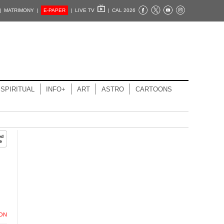
|
MATRIMONY |
E-PAPER
|
LIVE TV
|
CAL 2026
SPIRITUAL
INFO+
ART
ASTRO
CARTOONS
ION