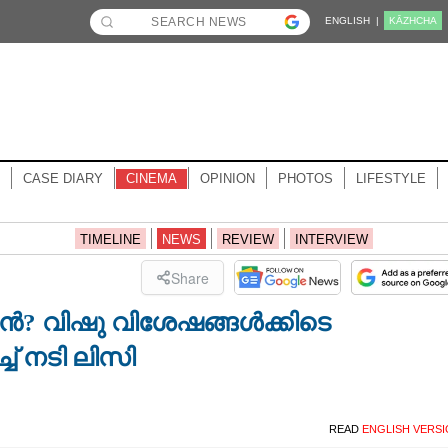
ENGLISH |
KĀZHCHA
CASE DIARY
CINEMA
OPINION
PHOTOS
LIFESTYLE
TIMELINE
NEWS
REVIEW
INTERVIEW
Share
ൻ? വിഷു വിശേഷങ്ങൾക്കിടെ
് നടി ലിസി
READ
ENGLISH VERS