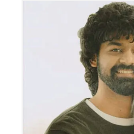
CINEMA
OPINION
PHOTOS
LIFESTYLE
SPIRITUAL
INFO+
ART
ASTRO