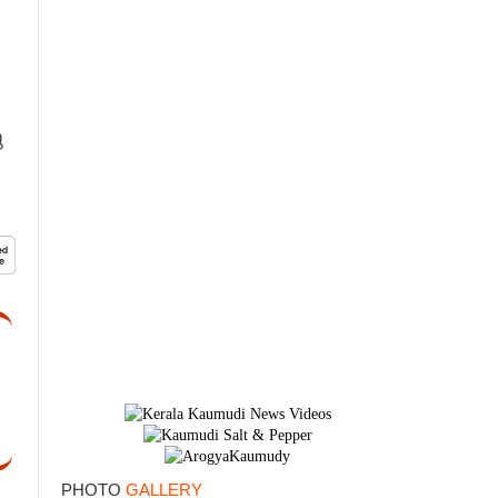
×
ു
PHOTO
GALLERY