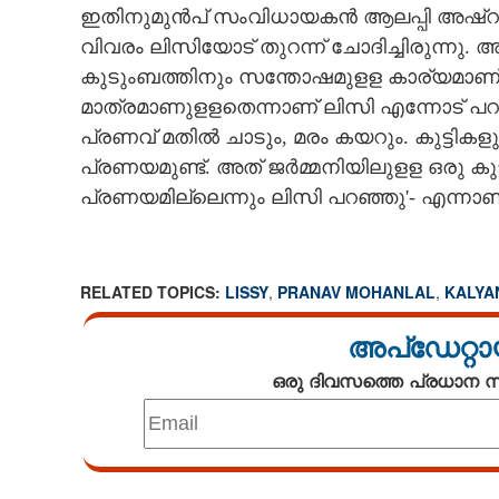
ഇതിനുമുൻപ് സംവിധായകൻ ആലപ്പി അഷ്‌റഫ
വിവരം ലിസിയോട് തുറന്ന് ചോദിച്ചിരുന്നു
കുടുംബത്തിനും സന്തോഷമുളള കാര്യമാ
മാത്രമാണുളളതെന്നാണ് ലിസി എന്നോട് 
പ്രണവ് മതിൽ ചാടും, മരം കയറും. കുട്ടി
പ്രണയമുണ്ട്. അത് ജർമ്മനിയിലുളള ഒരു കുട്
പ്രണയമില്ലെന്നും ലിസി പറഞ്ഞു'- എന്നാണ്
RELATED TOPICS:
LISSY
,
PRANAV MOHANLAL
,
KALYA
പ്രണവ്, കല്യാണി വിവാഹം ഉടൻ? വിഷു
അപ്ഡേറ്റാ
വിശേഷങ്ങൾക്ക
ഒരു ദിവസത്തെ പ്രധാന
പ്രതികരിച്ച് നട