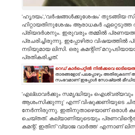
CARTOONS
'ഹൃദയം','വർഷങ്ങൾക്കുശേഷം' തുടങ്ങിയ സ
ഹിറ്റായതിനുശേഷം ആരാധകർ ഏറ്റെടുത്
LITERATURE
പ്രിയദർശനും. ഇരുവരും തമ്മിൽ പ്രണയത്
പ്രചരിച്ചിരുന്നു. ഇപ്പോഴിതാ വിഷയത്തിൽ 
ZOOM
നടിയുമായ ലിസി. ഒരു കമന്റിന് മറുപടിയ
പ്രതികരിച്ചത്.
CONTACT US
റെഡ് കാർപെറ്റിൽ നിൽക്കവെ ഓടിയെത്ത
താരങ്ങളോട് പലപ്പോഴും അതിരുകടന്ന് 
സംഭവമാണ് ഇപ്പോൾ സോഷ്യൽ മീഡിയയിൽ
'എല്ലാവർക്കും സമൃദ്ധിയും ഐശ്വര്യവു
ആശംസിക്കുന്നു' എന്ന് വിഷുക്കണിയുടെ ചി
നേർന്നിരുന്നു. ഇതിനുതാഴെയാണ് ഒരാൾ കല്യ
ചെയ്തത്. കല്യാണിയുടെയും പ്രണവിന്റെയും
കമന്റ്. ഇതിന് 'വ്യാജ വാർത്ത' എന്നാണ് ലിസി 