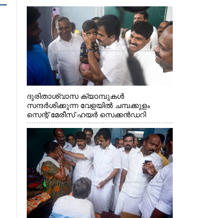
ദുരിതാശ്വാസ ക്യാമ്പുകൾ
സന്ദർശിക്കുന്ന വേളയിൽ ചമ്പക്കുളം
സെന്റ് മേരീസ് ഹയർ സെക്കൻഡറി
സ്കൂളിലെ ക്യാമ്പിലെത്തിയ എ.ഐ.സി.സി
ജനറൽ സെക്രട്ടറി കെ.സി
വേണുഗോപാൽ എം.പി കുരുന്നിനെ
എടുത്ത് ലാളിച്ചപ്പോൾ. സഹകരണ-
എക്സൈസ് വകുപ്പ് മന്ത്രി എം. ലിജു,
കൃഷിവകുപ്പ് മന്ത്രി ടി. സിദ്ദിഖ്, റെജി
ചെറിയാൻ എം. എൽ. എ എന്നിവർ സമീപം