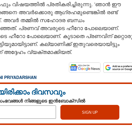
ും വിഷയത്തിൽ പ്രതികരിച്ചിരുന്നു. 'ഞാൻ ഈ
. അങ്ങനെ അവർക്കൊരു ആഗ്രഹമുണ്ടെങ്കിൽ രണ്ട്
ണ്. അവർ തമ്മിൽ സഹോദര ബന്ധം
പറഞ്ഞത്. പ്രണവ് അവരുടെ ഹീറോ പോലെയാണ്.
കളുടെ ഹീറോ പോലെയാണ്. കൂടാതെ പ്രണവിന് മ​റ്റൊര
ടിയുമായിട്ടാണ്. കല്യാണിക്ക് ഇതുവരെയായിട്ടും
Share this link
 അദ്ദേഹം വ്യക്തമാക്കിയത്.
NI PRIYADARSHAN
Copy Link
യിരിക്കാം ദിവസവും
ിടെ പ്രണയവാർത്തയിൽ
 സംഭവങ്ങൾ നിങ്ങളുടെ ഇൻബോക്സിൽ
ി ലിസി