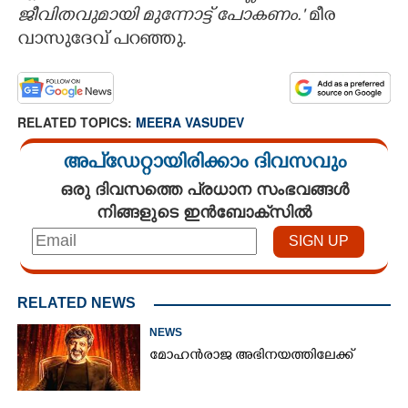
ജീവിതവുമായി മുന്നോട്ട് പോകണം.'
മീര
വാസുദേവ് പറഞ്ഞു.
RELATED TOPICS:
MEERA VASUDEV
അപ്ഡേറ്റായിരിക്കാം ദിവസവും
ഒരു ദിവസത്തെ പ്രധാന സംഭവങ്ങൾ
നിങ്ങളുടെ ഇൻബോക്സിൽ
RELATED NEWS
NEWS
മോഹൻരാജ അഭിനയത്തിലേക്ക്