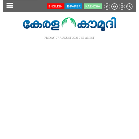
SECTIONS
ENGLISH
E-PAPER
KĀZHCHA
HOME
LATEST
FRIDAY, 07 AUGUST 2026 7.59 AM IST
AUDIO
NOTIFIED NEWS
POLL
KERALA
LOCAL
NEWS 360
CASE DIARY