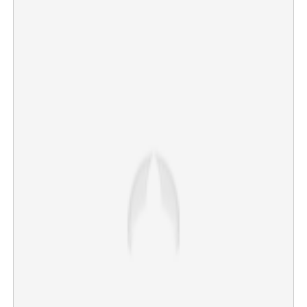
×
Share this link
Copy Link