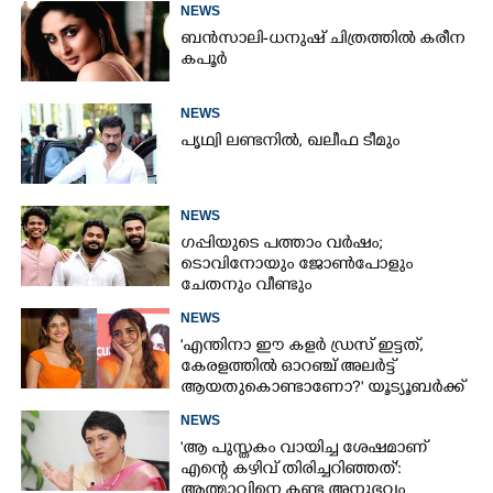
NEWS
ബൻസാലി-ധനുഷ് ചിത്രത്തിൽ കരീന
കപൂർ
NEWS
പൃഥ്വി ലണ്ടനിൽ, ഖലീഫ ടീമും
NEWS
ഗപ്പിയുടെ പത്താം വർഷം;​
ടൊവിനോയും ജോൺപോളും
ചേതനും വീണ്ടും
NEWS
'എന്തിനാ ഈ കളർ ഡ്രസ് ഇട്ടത്,
കേരളത്തിൽ ഓറഞ്ച് അല‌ർട്ട്
ആയതുകൊണ്ടാണോ?' യൂട്യൂബർക്ക്
ചുട്ടമറുപടിയുമായി പ്രിയ
NEWS
'ആ പുസ്തകം വായിച്ച ശേഷമാണ്
എന്റെ കഴിവ് തിരിച്ചറിഞ്ഞത്':
ആത്മാവിനെ കണ്ട അനുഭവം