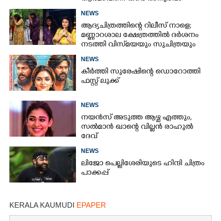
പങ്കുവച്ച് ലെന
NEWS
ആദ്യചിത്രത്തിന്റെ റിലീസ് നാളെ;
മണ്ണാറശാല ക്ഷേത്രത്തിൽ ദർശനം
നടത്തി വിസ്‌മയയും സുചിത്രയും
NEWS
കീർത്തി സുരേഷിന്റെ ഡൊറോത്തി
ഫസ്റ്റ് ലുക്ക്
NEWS
നയൻസ് അടുത്ത ആഴ്ച എത്തും,
സൽമാൻ ഖാന്റെ വില്ലൻ രാഹുൽ
ദേവ്
NEWS
ലിജോ പെല്ലിശേരിയുടെ ഹിന്ദി ചിത്രം
പാക്കപ്പ്
KERALA KAUMUDI
EPAPER