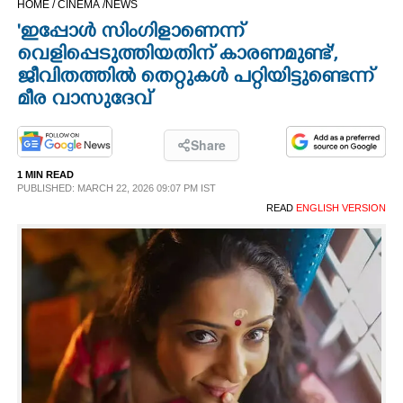
HOME /
CINEMA /
NEWS
CINEMA
'ഇപ്പോള്‍ സിംഗിളാണെന്ന്
വെളിപ്പെടുത്തിയതിന് കാരണമുണ്ട്',
OPINION
ജീവിതത്തില്‍ തെറ്റുകള്‍ പറ്റിയിട്ടുണ്ടെന്ന്
മീര വാസുദേവ്
PHOTOS
Share
LIFESTYLE
1 MIN READ
PUBLISHED: MARCH 22, 2026 09:07 PM IST
READ
ENGLISH VERSION
SPIRITUAL
INFO+
ART
ASTRO