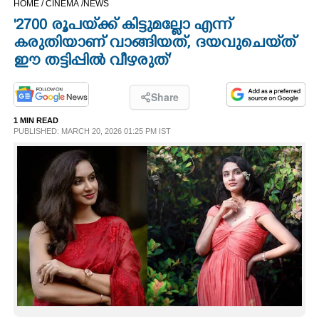
HOME /
CINEMA /
NEWS
CINEMA
'2700 രൂപയ്‌ക്ക് കിട്ടുമല്ലോ എന്ന്
കരുതിയാണ് വാങ്ങിയത്, ദയവുചെയ്‌ത്
OPINION
ഈ തട്ടിപ്പിൽ വീഴരുത്'
PHOTOS
Share
1 MIN READ
PUBLISHED: MARCH 20, 2026 01:25 PM IST
LIFESTYLE
SPIRITUAL
INFO+
ART
ASTRO