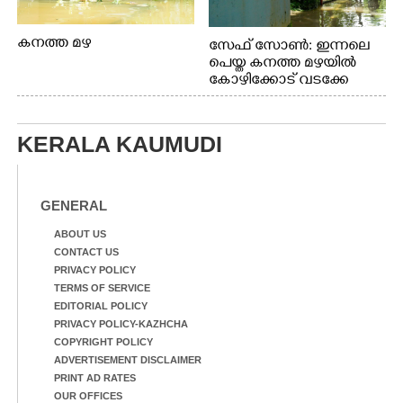
കനത്ത മഴ
സേഫ് സോൺ: ഇന്നലെ
പെയ്ത കനത്ത മഴയിൽ
കോഴിക്കോട് വടക്കേ
വയലിൽ വെള്ളം
കയറിയതിനെ തുടർന്ന്
വീട്ടുസാധനങ്ങളുമായി
KERALA KAUMUDI
വെള്ളത്തിലൂടെ
നടന്നുവരുന്നവരെ
മതിലിനു മുകളിൽ നോക്കി
നിൽക്കുന്ന
GENERAL
നായ. ഫോട്ടോ: കെ.വിശ്വജി
ത്ത്
ABOUT US
CONTACT US
PRIVACY POLICY
TERMS OF SERVICE
EDITORIAL POLICY
PRIVACY POLICY-KAZHCHA
COPYRIGHT POLICY
ADVERTISEMENT DISCLAIMER
PRINT AD RATES
OUR OFFICES