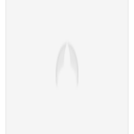
×
Share this link
Copy Link