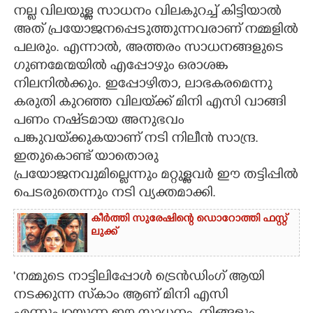
നല്ല വിലയുള്ള സാധനം വിലകുറച്ച് കിട്ടിയാൽ
CARTOONS
അ‌ത് പ്രയോജനപ്പെടുത്തുന്നവരാണ് നമ്മളിൽ
പലരും. എന്നാൽ, അത്തരം സാധനങ്ങളുടെ
ഗുണമേന്മയിൽ എപ്പോഴും ഒരാശങ്ക
LITERATURE
നിലനിൽക്കും. ഇപ്പോഴിതാ, ലാഭകരമെന്നു
കരുതി കുറഞ്ഞ വിലയ‌്‌ക്ക് മിനി എസി വാങ്ങി
ZOOM
പണം നഷ്‌ടമായ അനുഭവം
പങ്കുവയ്‌ക്കുകയാണ് നടി നിലീൻ സാന്ദ്ര.
CONTACT US
ഇതുകൊണ്ട് യാതൊരു
പ്രയോജനവുമില്ലെന്നും മറ്റുള്ളവർ ഈ തട്ടിപ്പിൽ
പെടരുതെന്നും നടി വ്യക്തമാക്കി.
കീർത്തി സുരേഷിന്റെ ഡൊറോത്തി ഫസ്റ്റ്
ലുക്ക്
'നമ്മുടെ നാട്ടിലിപ്പോൾ ട്രെൻഡിംഗ് ആയി
നടക്കുന്ന സ്‌കാം ആണ് മിനി എസി