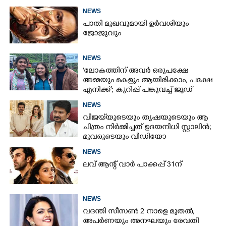
NEWS
പാതി മുഖവുമായി ഉർവശിയും
ജോജുവും
NEWS
'ലോകത്തിന് അവർ ഒരുപക്ഷേ
അമ്മയും മകളും ആയിരിക്കാം, പക്ഷേ
എനിക്ക്'; കുറിപ്പ് പങ്കുവച്ച് ജൂഡ്
NEWS
വിജയ്‌യുടെയും തൃഷയുടെയും ആ
ചിത്രം നിർമ്മിച്ചത് ഉദയനിധി സ്റ്റാലിൻ;
മൂവരുടെയും വീഡിയോ
ചർച്ചയാകുന്നു
NEWS
ലവ് ആന്റ് വാർ പാക്കപ്പ് 31ന്
NEWS
വദന്തി സീസൺ 2 നാളെ മുതൽ,
അപർണയും അനഘയും രേവതി