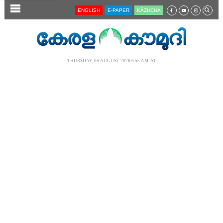
SECTIONS
ENGLISH
E-PAPER
KĀZHCHA
HOME
LATEST
THURSDAY, 06 AUGUST 2026 6.55 AM IST
AUDIO
NOTIFIED NEWS
POLL
KERALA
LOCAL
NEWS 360
CASE DIARY